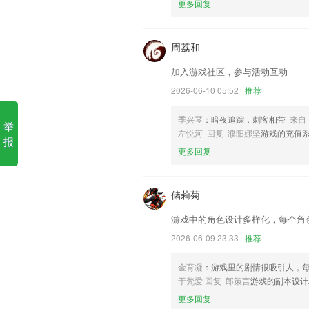
更多回复
1.老师可通过家校互动平台修改、添加
等，实现班级资料的电子化管理
周荔和
2.发布作业、任务、通知，成绩同步到多
加入游戏社区，参与活动互动
3.20082021，13年的教学沉淀，完
2026-06-10 05:52
推荐
4.“使用帮助”详细说，答疑解惑，带您玩
季兴琴
：暗夜追踪，刺客相带
来自
5.:遇到难题不要方!随手一拍,0.3秒出答案
举
左悦河 回复 濮阳娜坚
游戏的充值
报
6.·清晰，完整的课程分类，丰富，有趣
更多回复
下载赢彩网更新了什么?
修改"布局查看"工具View ID 介绍
储莉菊
办公软件，工具
游戏中的角色设计多样化，每个角
修复偶发的启动无法进入主界面的问题；
2026-06-09 23:33
推荐
上传案例支持选择平台文案
金育凝
：游戏里的剧情很吸引人，
优化专题新闻的显示效果，修复专题新闻
于梵爱 回复 郎策言
游戏的副本设计
以上就是泛亚·电竞的介绍，如果您喜欢
更多回复
助我们更好的对产品进行优化修改。