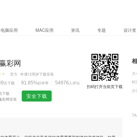
电脑应用
MAC应用
资讯
专题
设计奖
赢彩网
大
官方
年满12周岁
下载安装
时
49
次下载
91.85%
好评率
54976
人评论
扫码打开当前页下载
分
先下载
安全下载
赢彩网安装
T