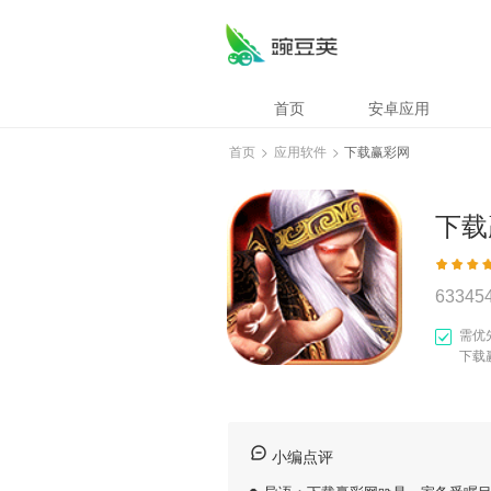
首页
安卓应用
首页
>
应用软件
>
下载赢彩网
下载
63345
需优
下载
小编点评