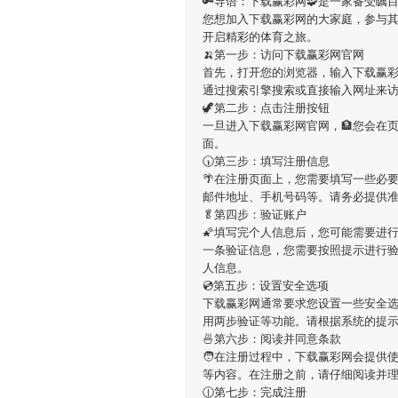
🔑导语：
下载赢彩网
🧩是一家备受瞩
您想加入
下载赢彩网
的大家庭，参与
开启精彩的体育之旅。
🍌第一步：访问下载赢彩网官网
首先，打开您的浏览器，输入
下载赢
通过搜索引擎搜索或直接输入网址来
🦖第二步：点击注册按钮
一旦进入
下载赢彩网
官网，🏦您会在
面。
🕠第三步：填写注册信息
🌴在注册页面上，您需要填写一些必
邮件地址、手机号码等。请务必提供
🥬第四步：验证账户
🌠填写完个人信息后，您可能需要进
一条验证信息，您需要按照提示进行
人信息。
💿第五步：设置安全选项
下载赢彩网
通常要求您设置一些安全选
用两步验证等功能。请根据系统的提
🍜第六步：阅读并同意条款
🧑在注册过程中，
下载赢彩网
会提供
等内容。在注册之前，请仔细阅读并
🕧第七步：完成注册