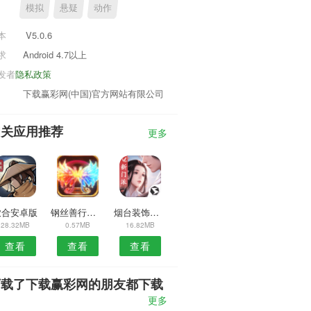
模拟
悬疑
动作
本
V5.0.6
求
Android 4.7以上
发者
隐私政策
下载赢彩网(中国)官方网站有限公司
相关应用推荐
更多
农合安卓版
钢丝善行团安卓版
烟台装饰平台安卓版
28.32MB
0.57MB
16.82MB
查看
查看
查看
下载了下载赢彩网的朋友都下载
了
更多