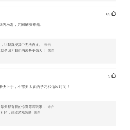
这款软件，您可以到应用商店进行打分评论，说出您的使用经历，以帮
65
戏的乐趣，共同解决难题。
人，让我沉浸其中无法自拔。
来自
，就是因为我们的装备更强大！
来自
5
很快上手，不需要太多的学习和适应时间！
，每天都有新的惊喜等着玩家，
来自
和社区，获取游戏攻略
来自