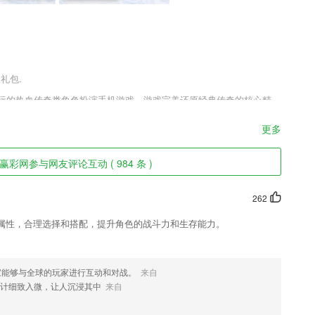
礼包.
欢玩的热血传奇类角色扮演手机游戏，游戏完美还原经典传奇的核心精
优质的游戏画面，酷炫的战斗体验，带领玩家体验精彩传奇，喜欢决战
千万不要错过，快来趣趣手游网下载体验吧。
更多
彩网参与网友评论互动 ( 984 条 )
豪地表达2265用户精彩的出行体验及心得体会
学习英语的能力，
262
投资机构,2000+专业新材料投资人,100+券商及金融机构,200+资深创业导
属性，合理选择和搭配，提升角色的战斗力和生存能力。
识内容，更有兴趣去学习。
长。
家能够与全球的玩家进行互动和对战。
来自
计细致入微，让人沉浸其中
来自