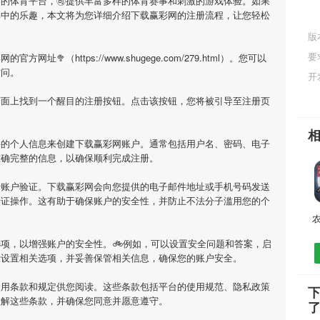
目的体育平台，🉑提供丰富多样的体育赛事和刺激的游戏体验。如果
其中的乐趣，本文将为您详细介绍
下载赢彩网
的注册流程，让您轻松
版
要
彩网
的官方网址🥦（https://www.shugege.com/279.html）。您可以
访问。
开
页面上找到一个醒目的注册按钮。点击该按钮，您将被引导至注册页
要的个人信息来创建
下载赢彩网
账户。通常包括用户名、密码、电子
准确完整的信息，以确保顺利完成注册。
行账户验证。
下载赢彩网
会向您提供的电子邮件地址或手机号码发送
验证操作。这有助于确保账户的安全性，并防止不法分子滥用您的个
项，以增强账户的安全性。🚲例如，可以设置安全问题和答案，启
示设置相关选项，并妥善保管相关信息，确保您的账户安全。
使用条款和规定供您阅读。这些条款包括平台的使用规范、隐私政策
理解这些条款，并确保您同意并愿意遵守。