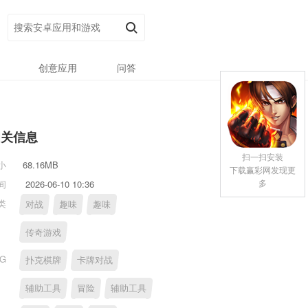
创意应用
问答
相关信息
扫一扫安装
小
68.16MB
下载赢彩网发现更
多
间
2026-06-10 10:36
类
对战
趣味
趣味
传奇游戏
AG
扑克棋牌
卡牌对战
辅助工具
冒险
辅助工具