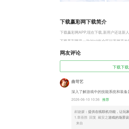
下载赢彩网下载简介
下载赢彩网
APP,现在下载,新用户还送新人
下载赢彩网是一款2019年全民玩家都喜
髓，杀人爆装模式，永恒的战法道组合，
传神归来正式版v1.0.1这款游戏的玩家
网友评论
下载赢彩网软件特色
下载下载赢
1,【分享】用文字、图片及视频，满怀自
2,各种有趣的兑换奖励来激励咱们的孩子
曲苛艺
3,【创业服务】3000+项目资源,1000+
深入了解游戏中的技能系统和装备
师,够不够?
2026-06-10 10:36
推荐
4,视频播放方式，更生动的让孩子理解知
5,智能客户分享引流，实现客户裂变式增
郝婕媛
：提供在线联机功能，让玩
1.章蓓胜 回复 戴安之
游戏的场景设
6,【工作报告】
来自
下载赢彩网软件优势