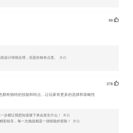
或删除本班的学生和家长资料，上传本班课程表、分班调班、学号管理
99
个端。
成日语高考代替英语高考的转换目标。
转所有便捷功能
!无需注册,完全免费!
系统设计得很合理，但是价格有点贵。
来自
的学习课程，更新从不间断
378
色都有独特的技能和特点，让玩家有更多的选择和策略性
每一步都让我想知道接下来会发生什么！
来自
按返回键不能正常返回的问题
精彩纷呈，每一次挑战都是一场惊险的冒险！
来自
这款软件，您可以到应用商店进行打分评论，说出您的使用经历，以帮