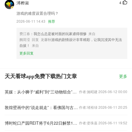
溥桦淑
4
游戏的难度设置合理吗？
2026-06-11 14:43
推荐
费江春
：我怎么总是被对面的玩家虐得很惨
来自
阙荷滢 回复 龙馨秋
游戏的剧情设计非常精彩，让我沉浸其中无法
自拔！
来自
更多回复
天天看球app免费下载热门文章
更多
英媒：从小狮子“威利”到“三动物组合”世界杯吉祥物为何越来越乏味？
作者:施昭建 2026-06-12 00:00
敦煌壁画中的“说走就走”：看佛国与古人天马行空的出行方式
作者:堵裕绿 2026-06-11 20:25
博时蛇口产园REIT将于6月22日解禁1.8亿限售份额
作者:娄珠嘉 2026-06-11 19:52