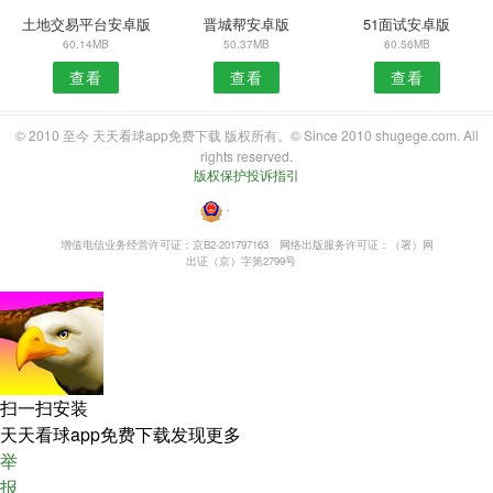
土地交易平台安卓版
晋城帮安卓版
51面试安卓版
60.14MB
50.37MB
60.56MB
查看
查看
查看
© 2010 至今 天天看球app免费下载 版权所有。© Since 2010 shugege.com. All
rights reserved.
版权保护投诉指引
・
增值电信业务经营许可证：京B2-201797163
网络出版服务许可证：（署）网
出证（京）字第2799号
扫一扫安装
天天看球app免费下载发现更多
举
报