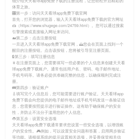
细介绍
天天看球app免费下载
的注册流程，让您轻松开启精彩的
体育之旅。
🎛第一步：访问天天看球app免费下载官网
首先，打开您的浏览器，输入
天天看球app免费下载
的官方网址
🍰（https://www.shugege.com/24759.html）。您可以通过搜索
引擎搜索或直接输入网址来访问。
🐋第二步：点击注册按钮
一旦进入
天天看球app免费下载
官网，🌅您会在页面上找到一个
醒目的注册按钮。点击该按钮，您将被引导至注册页面。
🔒第三步：填写注册信息
🎇在注册页面上，您需要填写一些必要的个人信息来创建
天天看
球app免费下载
账户。通常包括用户名、密码、电子邮件地址、
手机号码等。请务必提供准确完整的信息，以确保顺利完成注
册。
🚌第四步：验证账户
🎸填写完个人信息后，您可能需要进行账户验证。
天天看球app
免费下载
会向您提供的电子邮件地址或手机号码发送一条验证信
息，您需要按照提示进行验证操作。这有助于确保账户的安全
性，并防止不法分子滥用您的个人信息。
🐞第五步：设置安全选项
天天看球app免费下载
通常要求您设置一些安全选项，以增强账
户的安全性。🎮例如，可以设置安全问题和答案，启用两步验证
等功能。请根据系统的提示设置相关选项，并妥善保管相关信