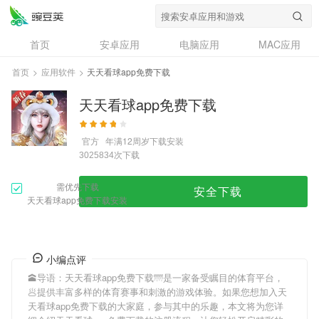
首页
安卓应用
电脑应用
MAC应用
资讯
专题
设计奖
创意应用
首页
>
应用软件
>
天天看球app免费下载
问答
天天看球app免费下载
官方
年满12周岁
下载安装
次下载
3025834
需优先下载
安全下载
天天看球app免费下载安装
小编点评
🕋导语：
天天看球app免费下载
🌁是一家备受瞩目的体育平台，
🥟提供丰富多样的体育赛事和刺激的游戏体验。如果您想加入
天
天看球app免费下载
的大家庭，参与其中的乐趣，本文将为您详