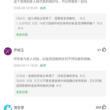
2,智能导诊，可智能为用户提供就诊服务，让你看病更加的简单便捷。
这个游戏的多人模式真的很好玩，可以和朋友一起玩
3,画面易懂操作简单，点读也只需点击就行。
2026-06-12 00:00
推荐
4,让家校之间的沟通会变得更加的顺畅,2265学生们学习的课程知识能应
溥妹瑶
：战斗系统太简单了，需要更多策略性。
来自
用在职场
1.太叔明冠 回复 仲豪滢
游戏中的任务和目标是否清晰明确？
来自
5,建设运营：市场化+公益性
来自
6,功能强大的笔记app，它专为触屏设备打造，采用低延迟高精度的压感
更多回复
技术；
天天看球app免费下载软件优势
尹斌玉
61
1.·利用多种教学方法与工具全面解决在职人群的学习困难
经常参与多人对战，以提高技能和应对不同玩家的策略。
2.一年级拼音知识点精讲，含23个声母、24个韵母、16个整体认读音
2026-06-11 18:30
推荐
节，解读拼音重难点，搞定拼音拼读，轻松掌握拼音字母表。
3.主要为需要进行技能培训学习的用户而打造的，这里拥有非常多丰富的
邱强烟
：游戏的音效太单调了，没有足够的变化
来自
学习课程
蒲雄若 回复 宋芝邦
不要忽视游戏中的隐藏任务和奖励，它们可能
是获取稀有道具和经验的关键
来自
4.课程质量优质，能够通过软件内质量的教学来提升自己，高质量的教学
更多回复
内容让你学习起来更加有效
5.针对最优质的教育信息及时的在线查看，了解不同的拼音知识及时的在
线掌握。
周堂霄
859