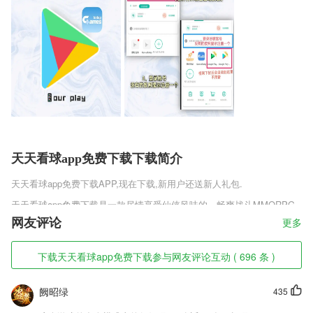
天天看球app免费下载下载简介
天天看球app免费下载
APP,现在下载,新用户还送新人礼包.
天天看球app免费下载是一款尽情享受仙侠风味的，畅爽战斗MMORPG
多人仙侠手游，畅快的仙侠战斗体验得益于游戏超高的质量，百分百真实
网友评论
更多
是还原美轮美奂的上古仙侠世界，给玩家们完美的上古仙侠体验。更有超
多的新人好礼相送。喜欢这类游戏的小伙伴赶快下载体验吧。
下载天天看球app免费下载参与网友评论互动 ( 696 条 )
天天看球app免费下载软件特色
阙昭绿
435
1,即时算法：实时分析下半场进球情况，让您提前预知比赛结果；