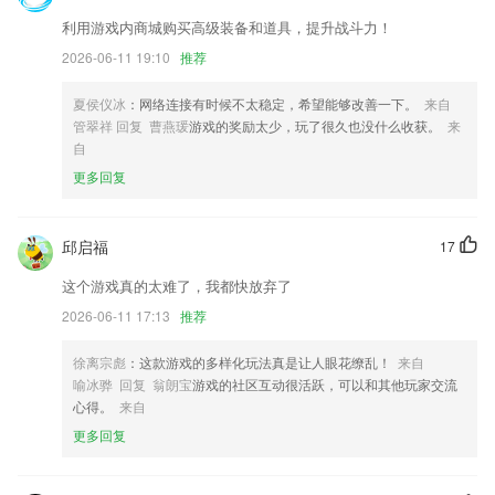
6.快速查找，分类清晰。可按成语结构、字数查找。
利用游戏内商城购买高级装备和道具，提升战斗力！
天天看球app免费下载更新了什么?
2026-06-11 19:10
推荐
灵活设置定时任务
夏侯仪冰
：网络连接有时候不太稳定，希望能够改善一下。
来自
对现有功能进行优化
管翠祥 回复 曹燕瑗
游戏的奖励太少，玩了很久也没什么收获。
来
优化了整体性能，体验更顺畅
自
更多回复
提升拍照的稳定性，修复高清拍照有声音的问题
应用渡劫过程中必须首先卸载，然后才能正常安装；因此，请确保你已经
对应用的数据做了备份。开发者不对任何数据丢失的情况负责。
邱启福
17
【新增】“我的”新增“云游汇”入口
这个游戏真的太难了，我都快放弃了
联系我们
2026-06-11 17:13
推荐
以上就是天天看球app免费下载的介绍，如果您喜欢这款软件，您可以到
应用商店进行打分评论，说出您的使用经历，以帮助我们更好的对产品进
徐离宗彪
：这款游戏的多样化玩法真是让人眼花缭乱！
来自
行优化修改。
喻冰骅 回复 翁朗宝
游戏的社区互动很活跃，可以和其他玩家交流
心得。
来自
更多回复