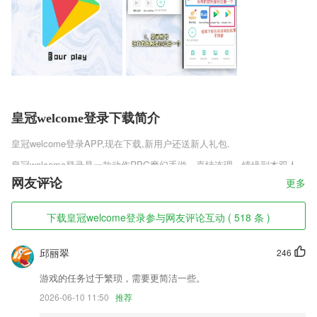
皇冠welcome登录下载简介
皇冠welcome登录
APP,现在下载,新用户还送新人礼包.
皇冠welcome登录是一款动作RPG魔幻手游，喜结连理，情缘副本双人
世界。百变时装，神兵光武拉风全场。还有即时语音交流，家园休闲玩
网友评论
更多
法，趣味智力答题等，在这里，你将最终达到实力的巅峰，称霸勇者大
陆!让你重新体验经典永恒的魔兽世界。 在这里，你将最终达到实力的巅
下载皇冠welcome登录参与网友评论互动 ( 518 条 )
峰，称霸勇者大陆!让你重新体验经典永恒的魔兽世界。
皇冠welcome登录软件特色
邱丽翠
246
1,这里拥有非常全面的诗词库内容，学生就能在线快速复习了。
游戏的任务过于繁琐，需要更简洁一些。
2,海量应用和游戏，新增每日精选、玩家推荐和专题等栏目，给您更多好
2026-06-10 11:50
推荐
玩应用