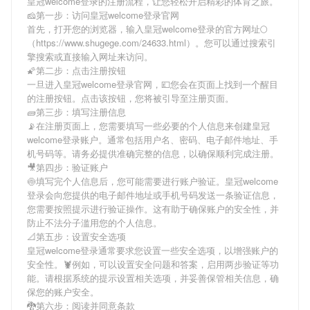
皇冠welcome登录
的注册流程，让您轻松开启精彩的体育之旅。
🧀第一步：访问皇冠welcome登录官网
首先，打开您的浏览器，输入
皇冠welcome登录
的官方网址🌕
（https://www.shugege.com/24633.html）。您可以通过搜索引
擎搜索或直接输入网址来访问。
🌠第二步：点击注册按钮
一旦进入
皇冠welcome登录
官网，💷您会在页面上找到一个醒目
的注册按钮。点击该按钮，您将被引导至注册页面。
🧱第三步：填写注册信息
📡在注册页面上，您需要填写一些必要的个人信息来创建
皇冠
welcome登录
账户。通常包括用户名、密码、电子邮件地址、手
机号码等。请务必提供准确完整的信息，以确保顺利完成注册。
🎥第四步：验证账户
🍥填写完个人信息后，您可能需要进行账户验证。
皇冠welcome
登录
会向您提供的电子邮件地址或手机号码发送一条验证信息，
您需要按照提示进行验证操作。这有助于确保账户的安全性，并
防止不法分子滥用您的个人信息。
📐第五步：设置安全选项
皇冠welcome登录
通常要求您设置一些安全选项，以增强账户的
安全性。🦞例如，可以设置安全问题和答案，启用两步验证等功
能。请根据系统的提示设置相关选项，并妥善保管相关信息，确
保您的账户安全。
🐉第六步：阅读并同意条款