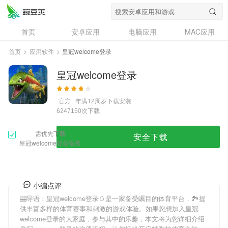
首页
安卓应用
电脑应用
MAC应用
资讯
专题
设计奖
创意应用
首页
>
应用软件
>
皇冠welcome登录
问答
皇冠welcome登录
官方
年满12周岁
下载安装
次下载
6247150
需优先下载
安全下载
皇冠welcome登录安装
小编点评
🎰导语：
皇冠welcome登录
🥚是一家备受瞩目的体育平台，🏞提
供丰富多样的体育赛事和刺激的游戏体验。如果您想加入
皇冠
welcome登录
的大家庭，参与其中的乐趣，本文将为您详细介绍