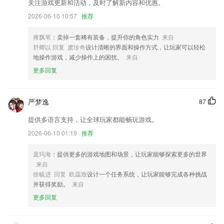
关注游戏更新和活动，及时了解新内容和优惠。
体重指数 生活助手
2026-06-10 10:57
推荐
我的模块，排版优化。
雍飘苇
：卖掉一套稀有装备，提升你的角色实力
来自
修复签章问题
舒卿以 回复 虞珍奇
设计清晰的界面和操作方式，让玩家可以轻松
解决设置中 API 入口丢失问题
地操作游戏，减少操作上的困扰。
来自
更多回复
计量功能添加客户名称
联系我们
以上就是皇冠welcome登录的介绍，如果您喜欢这款软件，您可以到应用
严梦逸
87
商店进行打分评论，说出您的使用经历，以帮助我们更好的对产品进行优
化修改。
提供多语言支持，让全球玩家都能畅玩游戏。
2026-06-10 01:19
推荐
庞玛海
：提供更多的游戏地图和场景，让玩家能够探索更多的世界
来自
徐毓进 回复 欧蕊致
设计一个任务系统，让玩家能够完成各种挑战
并获得奖励。
来自
更多回复