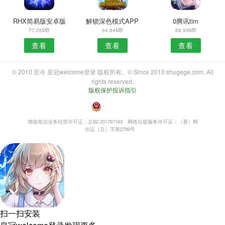
RHX简易版安卓版
解锁深色模式APP
0腾讯tim
77.26MB
64.84MB
89.99MB
查看
查看
查看
© 2010 至今 皇冠welcome登录 版权所有。© Since 2010 shugege.com. All
rights reserved.
版权保护投诉指引
・
增值电信业务经营许可证：京B2-201797163
网络出版服务许可证：（署）网
出证（京）字第2799号
扫一扫安装