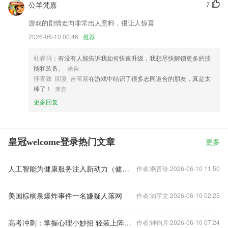
公羊梵嘉
7
游戏的剧情走向非常出人意料，很让人惊喜
2026-06-10 00:46
推荐
杜睿玛
：有没有人能告诉我如何快速升级，我想尽快解锁更多的技
能和装备。
来自
怀青致 回复 吉苇紫
在游戏中结识了很多志同道合的朋友，真是太
棒了！
来自
更多回复
皇冠welcome登录热门文章
更多
人工智能为健康服务注入新动力（健康焦点）
作者:燕言珍 2026-06-10 11:50
美国棕榈泉爆炸事件一名嫌疑人落网
作者:浦宇文 2026-06-10 02:25
高考冲刺：掌握心理小妙招 轻装上阵从容迎考
作者:钟钧月 2026-06-10 07:24