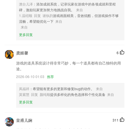
3,精确的电量显示，合理预估续航时间；
澹台儿泽
：添加成就系统，记录玩家在游戏中的各项成就和里程
碑，激励玩家更加努力地挑战自我。
来自
4,实时以关键词搜索任何内容；
1.温绍顺 回复 谢纨韵
游戏画面精美，音效炫酷，但游戏操作不够
5,【3】支持收藏功能，一键收藏书本答案和考试试卷；
流畅，希望能优化一下
来自
来自
6,实时热搜作品显示，晓得别人在看啥；
更多回复
皇冠welcome登录软件优势
1.超多朋友都在这里上网课，内容多多。
龚姬馨
6
2.·自动进行习题跳转，选择正确答案后会快速跳转下一题
游戏的道具系统设计得非常巧妙，每一个道具都有自己独特的用
3.·涵盖近40年考研英语试题，近11年四六级试题数据库
途。
4.海量儿童睡前故事，儿童故事大全，西游记，美人鱼公主，猴子警长探
2026-06-10 01:03
推荐
案记，奇妙王国故事，斑点龙的蛋糕店，妙妙小公主，冰雪皇后，花木
兰，豌豆公主，儿童故事哄睡好帮手
凤福祥
：希望能有更多的更新和修复bug的动作。
来自
5.做完作业后能够快速的将自己的作业报告生成，用户可以在线进行查看
莫紫慧 回复 颜纯顺
提供多样化的角色选择和个性化装备
来自
更多回复
6.为各位提供了更全面且优质的教学，功能多多且安全好用的手机成语学
习工具。
皇冠welcome登录更新了什么?
皇甫儿娴
311
欢迎您提交任何意见,我们会细心聆听和并解决