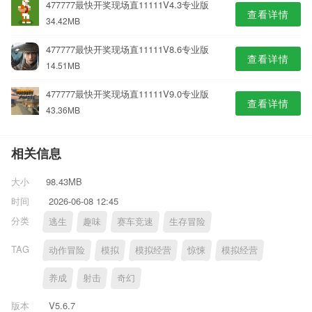
477777最快开奖现场直11111V4.3专业版
查看详情
34.42MB
477777最快开奖现场直11111V8.6专业版
查看详情
14.51MB
477777最快开奖现场直11111V9.0专业版
查看详情
43.36MB
相关信息
大小
98.43MB
时间
2026-06-08 12:45
分类
逃生
趣味
赛车竞速
生存冒险
TAG
动作冒险
模拟
模拟经营
惊悚
模拟经营
养成
射击
奇幻
版本
V5.6.7