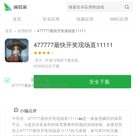
首页
安卓应用
电脑应用
MAC应用
资讯
专题
设计奖
创意应用
首页
>
应用软件
>
477777最快开奖现场直11111
问答
477777最快开奖现场直11111
官方
年满12周岁
下载安装
次下载
8290652
需优先下载
安全下载
477777最快开奖现场直11111安装
小编点评
🍴导语：
477777最快开奖现场直11111
🏡是一家备受瞩目的体育
平台，🥭提供丰富多样的体育赛事和刺激的游戏体验。如果您想
加入
477777最快开奖现场直11111
的大家庭，参与其中的乐趣，