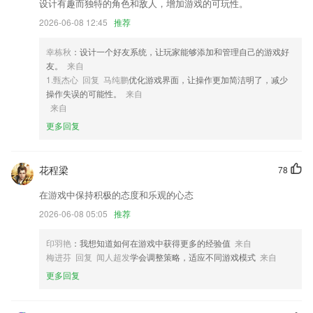
设计有趣而独特的角色和敌人，增加游戏的可玩性。
2,每个单元在线模拟考试，科学训练，小学英语100分。
2026-06-08 12:45
推荐
3,可以关注收藏自己喜欢的内容，系统会根据用户的喜好来进行推荐。
幸栋秋
：设计一个好友系统，让玩家能够添加和管理自己的游戏好
4,大量的精选题库，非常齐全的消防工程师考试题型，你需要的题型都在
友。
来自
这里；
1.甄杰心 回复 马纯鹏
优化游戏界面，让操作更加简洁明了，减少
5,通过平台的学习，你所需掌握的课程，轻松就可以了解，提升学习兴
操作失误的可能性。
来自
趣；
来自
6,了解四个季节明显的变化特点，分别可以做哪些事情，
更多回复
477777最快开奖现场直11111软件优势
花程梁
78
1.舒尔特方格是全世界范围内最简单、最有效也是最科学的注意力训练方
2.各类专业、有趣、生活化的西语系列专题，无论是口语优化、系统学
在游戏中保持积极的态度和乐观的心态
习、专业实践
2026-06-08 05:05
推荐
3.课间英语听说读写多方位强化,让孩子的英语不只是面对考试,而是应对
实战也能游刃有余。
印羽艳
：我想知道如何在游戏中获得更多的经验值
来自
梅进芬 回复 闻人超发
学会调整策略，适应不同游戏模式
来自
4.详实记录全班学生行为表现，一目了然的班级情况，帮助老师发现班级
更多回复
管理盲点，看见管理成效
5.可根据自身的需求自定义各种调式、节奏和旋律，更加贴合每个使用者
的练习期望。