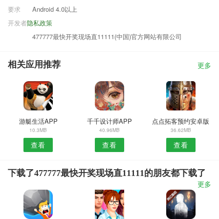
要求
Android 4.0以上
开发者
隐私政策
477777最快开奖现场直11111(中国)官方网站有限公司
相关应用推荐
更多
游艇生活APP
千千设计师APP
点点拓客预约安卓版
10.3MB
40.96MB
36.62MB
查看
查看
查看
下载了477777最快开奖现场直11111的朋友都下载了
更多