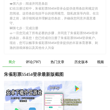
🍣第六步：阅读并同意条款
💷在注册过程中，
朱雀彩票55454登录
会提供使用条款和规定供
您阅读。这些条款包括平台的使用规范、隐私政策等内容。在注
册之前，请仔细阅读并理解这些条款，并确保您同意并愿意遵
守。
🚧第七步：完成注册
🥗一旦您完成了所有必要的步骤，并同意了
朱雀彩票55454登录
的条款，恭喜您！您已经成功注册了朱雀彩票55454登录账户。
现在，您可以畅享
朱雀彩票55454登录
提供的丰富体育赛事、刺
激的游戏体验以及其他令人兴奋
简介
评论(797)
热门文章
历史版本
视频
朱雀彩票55454登录最新版截图