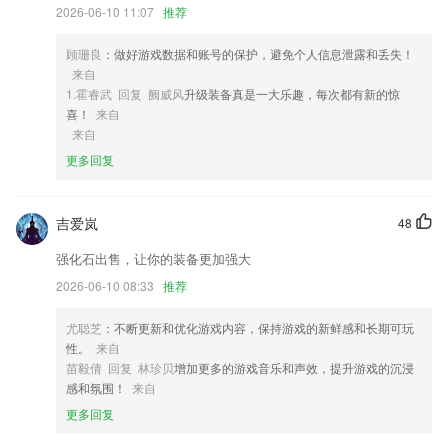
3,放心：老师都经严格认证，择优推荐，末位淘汰！
2026-06-10 11:07
推荐
4,采用最新HTML5技术，完成实现移动客户端和后台OA系统间数据同
顾珊良
：做好游戏数据和账号的保护，避免个人信息泄露和丢失！
步，方便领导第一时间查看流转公文和员工申请，提升企业运作效率。
来自
5,考试指南涵盖了执业医师考试大纲、考试速记、考试经验和考前必读版
1.霍睿武 回复 阙威风
升级装备真是一大乐趣，每次都有新的惊
块，细心为考生提供一些考试小贴士
喜！
来自
来自
6,及时跟踪艺术市场冷热,科学探究艺术产业发展经营
更多回复
朱雀彩票55454登录软件优势
1.有事情也可以在线的进行请假的申请和审批，超级的简单省心。
吉爱岚
48
2.在线即可为您提供翻译文本的解释，查看到译文。
强化石出售，让你的装备更加强大
3.录取查询等
2026-06-10 08:33
推荐
4.科学记单词，空闲时间记单词，定时复习，让单词记忆更牢固。手机随
时随地记单词，长久掌握重要词汇；
尤聪芝
：不断更新和优化游戏内容，保持游戏的新鲜感和长期可玩
5.在加法、减法学习中,用形象的图形画册表示让宝宝从宝宝巴士最基本
性。
来自
的10以内的加减法入手,理解加法和减法的不同意思,为以后的学习打下基
苗毅倩 回复 林珍贝
增加更多的游戏音乐和声效，提升游戏的沉浸
础,培养儿童数学农场的学习兴趣
感和氛围！
来自
更多回复
6.分年龄段、分课程智能推送适合孩子当前年龄段所需的早教课程！
朱雀彩票55454登录更新了什么?