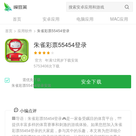
首页
安卓应用
电脑应用
MAC应用
资讯
专题
设计奖
创意应用
首页
>
应用软件
>
朱雀彩票55454登录
问答
朱雀彩票55454登录
官方
年满12周岁
下载安装
次下载
5753408
需优先下载
安全下载
朱雀彩票55454登录安装
小编点评
🏢导语：
朱雀彩票55454登录
🎮是一家备受瞩目的体育平台，🌁
提供丰富多样的体育赛事和刺激的游戏体验。如果您想加入
朱雀
彩票55454登录
的大家庭，参与其中的乐趣，本文将为您详细介