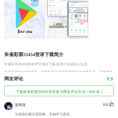
朱雀彩票55454登录下载简介
朱雀彩票55454登录
APP,现在下载,新用户还送新人礼包.
朱雀彩票55454登录是一款拥有超高元宝比例的打金传奇手游，高爆率激
情掉宝，高倍率元宝回收，带给玩家们丰厚的打进奖励。很多小伙伴还不
网友评论
更多
知道怎么打金，今天就带来帝王冰雪打金教程，让玩家们在游戏当中尽快
收获福利，喜欢这款帝王冰雪传奇的玩家们快来下载吧。
下载朱雀彩票55454登录参与网友评论互动 ( 824 条 )
朱雀彩票55454登录软件特色
雷和琛
553
1,包含了我国各种国粹文化，是一个非常好的了解传统国文化的平台。
2,实时为你提交每一个环节的训练图，便捷比照效果;
与其他玩家交流经验，互相学习进步。