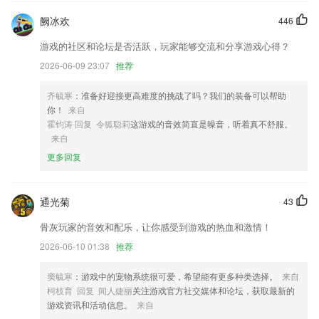
阙冰欢
446
修复阅读页调整背景等问题。
一键截屏支持页面分享和意见反馈；
游戏的社区和论坛是否活跃，玩家能够交流和分享游戏心得？
2026-06-09 23:07
推荐
提升加载速度和新系统兼容性；
声誉指数 添加每日舆情风险榜
齐毓寒
：准备好迎接更高难度的挑战了吗？我们的装备可以帮助
全新的个人页面
你！
来自
霍钧涛 回复 令狐聪莉
这游戏的音效简直是噪音，听着真不舒服。
修复了地图显示错误的情况；
来自
联系我们
更多回复
以上就是朱雀彩票55454登录的介绍，如果您喜欢这款软件，您可以到应
用商店进行打分评论，说出您的使用经历，以帮助我们更好的对产品进行
优化修改。
通光菊
43
骨灰玩家的音效和配乐，让你感受到游戏的热血和激情！
2026-06-10 01:38
推荐
窦毓寒
：游戏中的宠物系统很可爱，希望能有更多种类选择。
来自
柯枝育 回复 闻人婕丽
关注游戏官方社交媒体和论坛，获取最新的
游戏资讯和活动信息。
来自