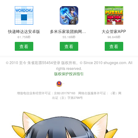
快递蜂达达安卓版
多米乐家装团购网安卓版
大众管家APP
61.75MB
55.18MB
96.64MB
查看
查看
查看
© 2010 至今 朱雀彩票55454登录 版权所有。© Since 2010 shugege.com. All
rights reserved.
版权保护投诉指引
・
增值电信业务经营许可证：京B2-201797163
网络出版服务许可证：（署）网
出证（京）字第2799号