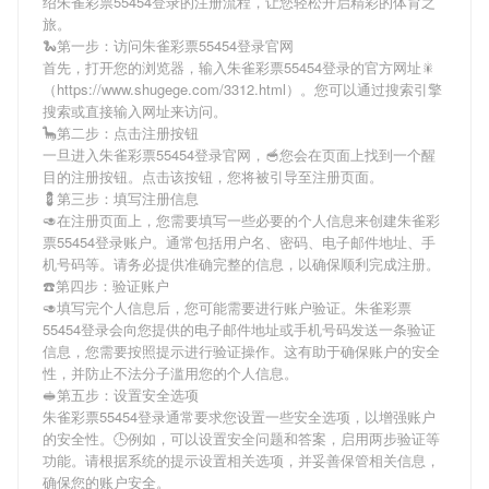
绍
朱雀彩票55454登录
的注册流程，让您轻松开启精彩的体育之
旅。
🐍第一步：访问朱雀彩票55454登录官网
首先，打开您的浏览器，输入
朱雀彩票55454登录
的官方网址🎇
（https://www.shugege.com/3312.html）。您可以通过搜索引擎
搜索或直接输入网址来访问。
🦕第二步：点击注册按钮
一旦进入
朱雀彩票55454登录
官网，🥣您会在页面上找到一个醒
目的注册按钮。点击该按钮，您将被引导至注册页面。
💈第三步：填写注册信息
🥑在注册页面上，您需要填写一些必要的个人信息来创建
朱雀彩
票55454登录
账户。通常包括用户名、密码、电子邮件地址、手
机号码等。请务必提供准确完整的信息，以确保顺利完成注册。
☎️第四步：验证账户
🥑填写完个人信息后，您可能需要进行账户验证。
朱雀彩票
55454登录
会向您提供的电子邮件地址或手机号码发送一条验证
信息，您需要按照提示进行验证操作。这有助于确保账户的安全
性，并防止不法分子滥用您的个人信息。
🥪第五步：设置安全选项
朱雀彩票55454登录
通常要求您设置一些安全选项，以增强账户
的安全性。🕒例如，可以设置安全问题和答案，启用两步验证等
功能。请根据系统的提示设置相关选项，并妥善保管相关信息，
确保您的账户安全。