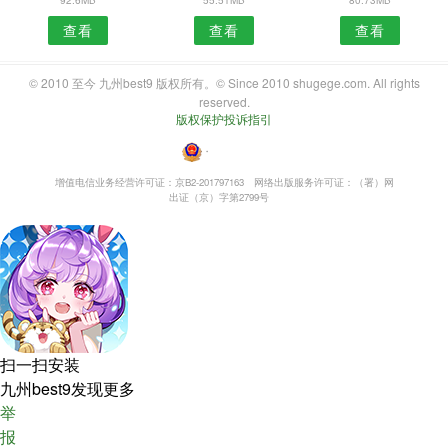
查看
查看
查看
© 2010 至今 九州best9 版权所有。© Since 2010 shugege.com. All rights
reserved.
版权保护投诉指引
・
增值电信业务经营许可证：京B2-201797163
网络出版服务许可证：（署）网
出证（京）字第2799号
扫一扫安装
九州best9发现更多
举
报