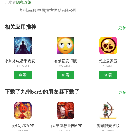
开发者
隐私政策
九州best9(中国)官方网站有限公司
相关应用推荐
更多
小帅才电话手表安卓版
有梦记安卓版
兴业云家园
47.72MB
35.24MB
1.74MB
查看
查看
查看
下载了九州best9的朋友都下载了
更多
友邻小区APP
山东果蔬行业网APP
警猫眼安卓版
92.6MB
55.51MB
80.73MB