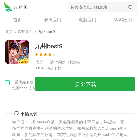
首页
安卓应用
电脑应用
MAC应用
资讯
专题
设计奖
创意应用
首页
>
应用软件
>
九州best9
问答
九州best9
官方
年满12周岁
下载安装
次下载
3054974
需优先下载
安全下载
九州best9安装
小编点评
🧩导语：
九州best9
🥛是一家备受瞩目的体育平台，🏜提供丰富
多样的体育赛事和刺激的游戏体验。如果您想加入
九州best9
的大
家庭，参与其中的乐趣，本文将为您详细介绍
九州best9
的注册流