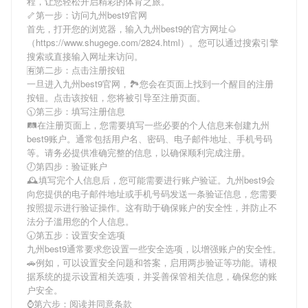
程，让您轻松开启精彩的体育之旅。
🦴第一步：访问九州best9官网
首先，打开您的浏览器，输入
九州best9
的官方网址🌰
（https://www.shugege.com/2824.html）。您可以通过搜索引擎
搜索或直接输入网址来访问。
🈶第二步：点击注册按钮
一旦进入
九州best9
官网，🏞您会在页面上找到一个醒目的注册
按钮。点击该按钮，您将被引导至注册页面。
🕥第三步：填写注册信息
🛤在注册页面上，您需要填写一些必要的个人信息来创建
九州
best9
账户。通常包括用户名、密码、电子邮件地址、手机号码
等。请务必提供准确完整的信息，以确保顺利完成注册。
🕖第四步：验证账户
🕰填写完个人信息后，您可能需要进行账户验证。
九州best9
会
向您提供的电子邮件地址或手机号码发送一条验证信息，您需要
按照提示进行验证操作。这有助于确保账户的安全性，并防止不
法分子滥用您的个人信息。
🕢第五步：设置安全选项
九州best9
通常要求您设置一些安全选项，以增强账户的安全性。
🚗例如，可以设置安全问题和答案，启用两步验证等功能。请根
据系统的提示设置相关选项，并妥善保管相关信息，确保您的账
户安全。
⌚️第六步：阅读并同意条款