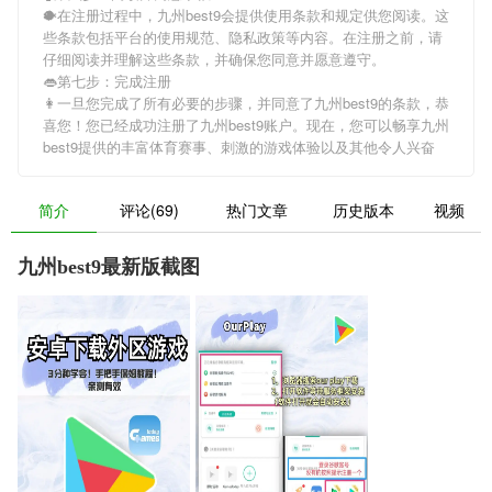
🐡在注册过程中，
九州best9
会提供使用条款和规定供您阅读。这
些条款包括平台的使用规范、隐私政策等内容。在注册之前，请
仔细阅读并理解这些条款，并确保您同意并愿意遵守。
👄第七步：完成注册
👩一旦您完成了所有必要的步骤，并同意了
九州best9
的条款，恭
喜您！您已经成功注册了九州best9账户。现在，您可以畅享
九州
best9
提供的丰富体育赛事、刺激的游戏体验以及其他令人兴奋
简介
评论(69)
热门文章
历史版本
视频
九州best9最新版截图