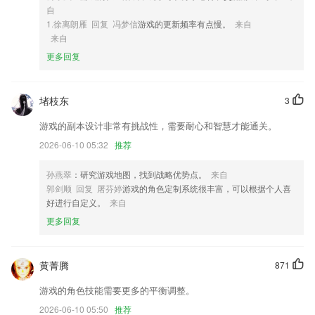
3,【功能模块】选择需要的检测功能进行使用
自
1.徐离朗雁 回复 冯梦信
游戏的更新频率有点慢。
来自
4,无论在任何场合，任何环境，您都可以轻松完成您的扫码。
来自
5,【分享】用文字、图片及视频，满怀自豪地表达2265用户精彩的出行体
更多回复
验及心得体会
6,闯关新增关卡，愈战愈勇，随机抽取课程回顾，超刺激！
堵枝东
3
九州best9软件优势
游戏的副本设计非常有挑战性，需要耐心和智慧才能通关。
1.●老师、学生和家长可以把自己的各类才艺作品发布共享出来哟！
2026-06-10 05:32
推荐
2.多样化的教育方法
3.每天为孩子推送学习任务，并通过奖励机制提高孩子学习热情，培养坚
孙燕翠
：研究游戏地图，找到战略优势点。
来自
持、专注的学习习惯。
郭剑顺 回复 屠芬婷
游戏的角色定制系统很丰富，可以根据个人喜
好进行自定义。
来自
4.健康、流年运势分析和建议，功能全面、简洁明了通俗易懂。
更多回复
5.智能的剪辑工具，可以为大家打造更加优质的作品，轻松的在手机上来
进行管理
6.在线课程教学的内容支持不同设备的更新同步，为用户的日常学习提供
黄菁腾
871
了很多的便利，帮助用户保存相应的观看记录。
游戏的角色技能需要更多的平衡调整。
九州best9更新了什么?
2026-06-10 05:50
推荐