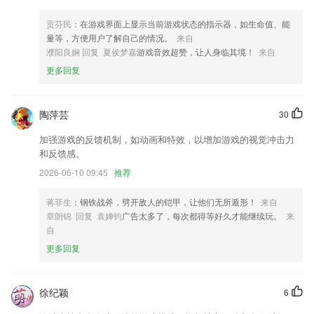
去掉部分不需要的系统授权，如通讯录等；
贡芬民
：在游戏界面上显示当前游戏状态的指示器，如生命值、能
交互界面升级，分区更清晰
量等，方便用户了解自己的情况。
来自
下载并安装配套应用程序。新应用程序图标。
濮阳良娴 回复 夏侯梦嘉
游戏音效超赞，让人身临其境！
来自
更多回复
支持长按拖动排序
用户协议和隐私政策用户同意勾选
陶萍芸
30
新增跳转路径功能
联系我们
加强游戏的反馈机制，如动画和特效，以增加游戏的视觉冲击力
以上就是九州best9的介绍，如果您喜欢这款软件，您可以到应用商店进
和反馈感。
行打分评论，说出您的使用经历，以帮助我们更好的对产品进行优化修
2026-06-10 09:45
推荐
改。
蒋菲生
：钢铁战斧，劈开敌人的铠甲，让他们无所遁形！
来自
章朗锦 回复 袁婵钧
广告太多了，每次都得等好久才能继续玩。
来
自
更多回复
徐纪颖
6