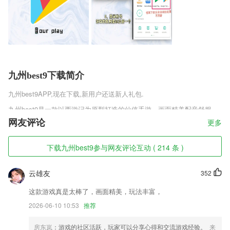
九州best9下载简介
九州best9
APP,现在下载,新用户还送新人礼包.
九州best9是一款以西游记为原型打造的仙侠手游，画面精美配音舒服，
玩法多样，全新引擎下即使低配手机也可以顺利运行，画质十分不错，游
网友评论
更多
戏运行也是非常的流畅，写实风格3D人设，全新神魔英雄变招连连，游
戏还原了一个真实恢弘的奇幻西游世界，在这里你可以选择招募神兵天将
下载九州best9参与网友评论互动 ( 214 条 )
为你而战，收集强大的稀有宠物，迎战传说中的妖魔鬼怪，开启热血之
旅! 超多技能，热血pk—体验最极致的战斗。
云雄友
352
九州best9软件特色
这款游戏真是太棒了，画面精美，玩法丰富，
1,休闲乐园：多种2265汉字游戏，带给你不同的快乐学习
2026-06-10 10:53
推荐
2,趣味学习：游戏、动画、有声故事，多种途径引导宝贝快速掌握所学汉
字，潜移默化增强宝贝组词造句能力。
房东岚
：游戏的社区活跃，玩家可以分享心得和交流游戏经验。
来