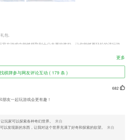
礼包.
玩家在游戏中能够领取到十分丰厚的奖励，让你能够更轻松的进行游
的玩法，让大量玩家都能更轻松的上手，更容易的沉浸于此，并且也让
更多
棋牌参与网友评论互动 ( 179 条 )
找出来，用户能够更好的阅读；
屏幕即可切换。
682
学生共同学习，让每一个学生得到充分关注。
和朋友一起玩游戏会更有趣！
，让玩家可以探索各种奇幻世界。
来自
规律,科学备考技巧;
可以发现新的东西，让我对这个世界充满了好奇和探索的欲望。
来自