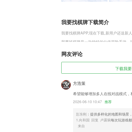
我要找棋牌下载简介
我要找棋牌
APP,现在下载,新用户还送新人
我要找棋牌是一款独特的仙侠冒险手游，
戏，享受独特的冒险。玩家还有更多别样
游戏变得更加有趣。
网友评论
我要找棋牌软件特色
下载我要找
1,在平台能够输入需要的信息，快速的查
2,支持多视图分析，各视图之间只需滑动
方浩策
3,小班班型设计，课堂气氛活跃，满足了
希望能够增加多人在线对战模式，
4,超大作文库，给你的指导面面俱到。
2026-06-10 10:47
推荐
5,【轨迹查询】
彭东刚
：提供多样化的地图和场景
6,科学分析实况、全面解析考点、紧抓命题
1.向和国 回复 卢露琬
每次玩游戏都
我要找棋牌软件优势
来自