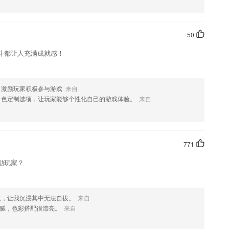
出用户对知识的记忆程度，从而制定科学的记忆规划，让你高效抗遗忘
对驾照考试；
50
圈，板牙app还把当前科学领域最优质的课程容纳到了我们的课程体
斗都让人充满成就感！
评服务。
程师考试中的疑问一搜便知,更支持语音和拍照搜题。
，激励玩家积极参与游戏
来自
很专业；
角色定制选项，让玩家能够个性化自己的游戏体验。
来自
771
励玩家？
人，让我沉浸其中无法自拔。
来自
腻，色彩搭配很漂亮。
来自