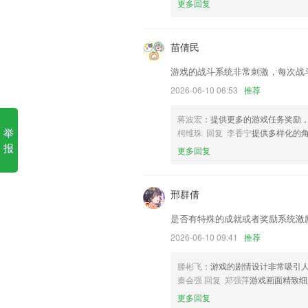
更多回复
1.·可根据每个用户的复习行为算法检验
2.精心归纳考试口诀，2265助你轻松应
苗倩民
3.同时，为了打造一个更完整的科学学习
系。
游戏的战斗系统非常刺激，每次战
4.国画名师在线点评，陪伴式的教学与点
2026-06-10 06:53
推荐
5.安全工程师题库新增搜题功能,安全工
蒋波宏
：提供更多的游戏任务奖励
6.面向全的艺术生报名考试，提供的服务
举
柯维珠 回复 李香宁
提供多样化的
报
我要找棋牌更新了什么?
更多回复
新增线路优先级调整；
更改图标
邢群倩
消息中心
是否有特殊的成就或者奖励系统激
增加创建相同收件人提醒功能
2026-06-10 09:41
推荐
增加信息来源功能；
滕彬飞
：游戏的剧情设计非常吸引
抗肺炎频道上线，全国疫情实时追踪
秦会强 回复 郑强萍
游戏画面精致细
联系我们
更多回复