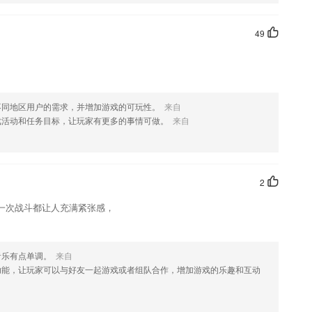
这款软件，您可以到应用商店进行打分评论，说出您的使用经历，以帮
49
不同地区用户的需求，并增加游戏的可玩性。
来自
戏活动和任务目标，让玩家有更多的事情可做。
来自
2
一次战斗都让人充满紧张感，
音乐有点单调。
来自
功能，让玩家可以与好友一起游戏或者组队合作，增加游戏的乐趣和互动