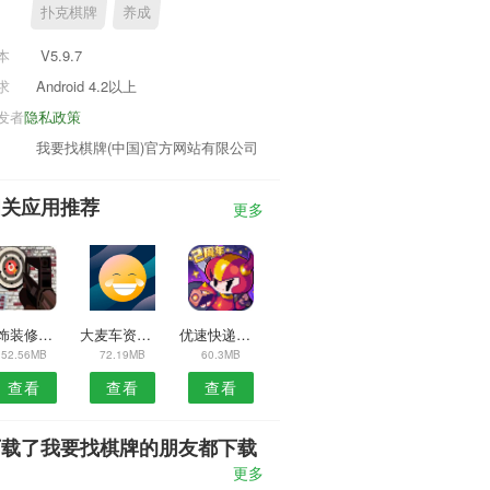
扑克棋牌
养成
本
V5.9.7
求
Android 4.2以上
发者
隐私政策
我要找棋牌(中国)官方网站有限公司
相关应用推荐
更多
装饰装修网平台APP
大麦车资源安卓版
优速快递单号查询APP
52.56MB
72.19MB
60.3MB
查看
查看
查看
下载了我要找棋牌的朋友都下载
了
更多