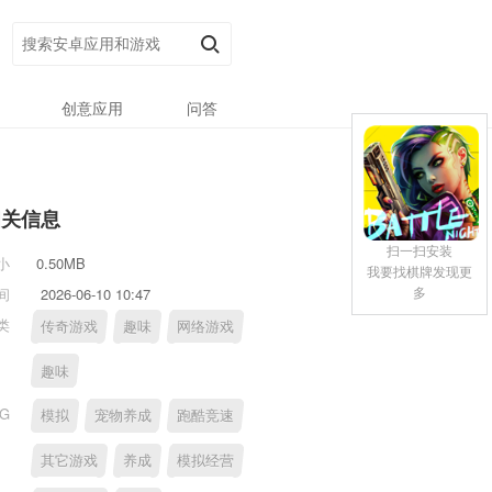
创意应用
问答
相关信息
扫一扫安装
小
0.50MB
我要找棋牌发现更
多
间
2026-06-10 10:47
类
传奇游戏
趣味
网络游戏
趣味
AG
模拟
宠物养成
跑酷竞速
其它游戏
养成
模拟经营