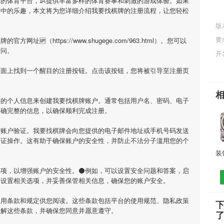
的体育平台，👶提供丰富多样的体育赛事和刺激的游戏体验。如果
其中的乐趣，本文将为您详细介绍
我要找棋牌
的注册流程，让您轻松
版
要
棋牌
的官方网址🆙（https://www.shugege.com/963.html）。您可以
访问。
开
页面上找到一个醒目的注册按钮。点击该按钮，您将被引导至注册页
要的个人信息来创建
我要找棋牌
账户。通常包括用户名、密码、电子
准确完整的信息，以确保顺利完成注册。
行账户验证。
我要找棋牌
会向您提供的电子邮件地址或手机号码发送
验证操作。这有助于确保账户的安全性，并防止不法分子滥用您的个
选项，以增强账户的安全性。⚫例如，可以设置安全问题和答案，启
示设置相关选项，并妥善保管相关信息，确保您的账户安全。
使用条款和规定供您阅读。这些条款包括平台的使用规范、隐私政策
理解这些条款，并确保您同意并愿意遵守。