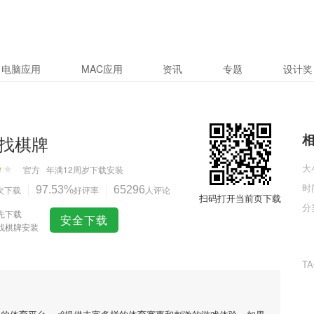
电脑应用
MAC应用
资讯
专题
设计奖
找棋牌
大
官方
年满12周岁
下载安装
时
次下载
97.53%
好评率
65296
人评论
扫码打开当前页下载
分
先下载
安全下载
找棋牌安装
T