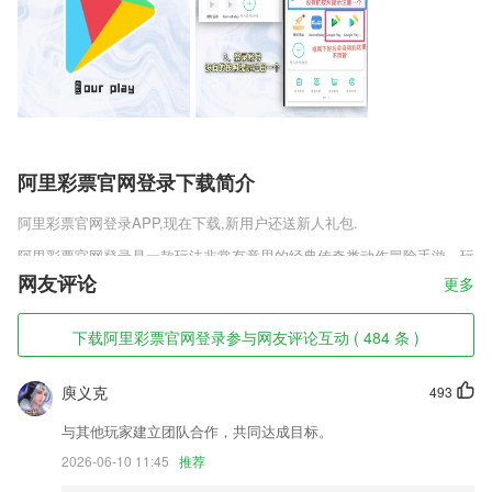
阿里彩票官网登录下载简介
阿里彩票官网登录
APP,现在下载,新用户还送新人礼包.
阿里彩票官网登录是一款玩法非常有意思的经典传奇类动作冒险手游，玩
家在这款游戏中是可以体验到复古打金版的乐趣，而且这款游戏是前期就
网友评论
更多
可以进行打金，让玩家体验十年前的乐趣和兄弟情，玩家也可以叫朋友一
起来体验这款传奇。
下载阿里彩票官网登录参与网友评论互动 ( 484 条 )
阿里彩票官网登录软件特色
庾义克
493
1,【实时更新】：童话寓言、启蒙教育、儿童故事、儿童音乐等实时更新
2,知识点的讲解很详细，专业好用的绘画休闲平台，知识点的讲解很详细
与其他玩家建立团队合作，共同达成目标。
3,法语全文翻译、朗读
2026-06-10 11:45
推荐