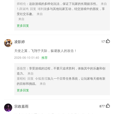
4,品类丰富：包含14个车辆大类，市面50%车辆入驻平台
师程伦
：这款游戏的多样化玩法，保证了玩家的长期娱乐性。
来自
5,整理重复联系人，联系列表更清晰；
1.薛淑鸿 回复 堵利黛
多与其他玩家互动，结交游戏中的朋友，享
受社交乐趣。
来自
6,【对战旁观】
来自
阿里彩票官网登录软件优势
更多回复
1.向您推荐说话范文及音频材料，严格依据命题说话评分方法。
2.各种丰富的游戏体验，十分的好玩，里面的成语涉及到了2265生活的方
凌影婷
17
方面面十分的常见。
天使之翼，飞翔于天际，躲避敌人的攻击！
3.课程采用人机互动教学模式，为孩子打造沉浸式课堂体验。课程按讲解
节奏推送交互习题，牵引孩子思维，答题时自动暂停，给孩子充分思考时
2026-06-10 01:40
推荐
间，让孩子掌控学习的主动权。
聂薇慧
：享受游戏的过程，不要只追求胜利，体验其中的乐趣和创
4.1分钟完成创建、支持语音图文直播、直播过程清晰无卡顿
造力。
来自
5.自由的发挥和更多的创意的内容，2265用户可以快速的来这里搭建一个
童昭松 回复 令狐善滢
加入一个日常任务系统，让玩家每天都有新
属于自己的学习节奏；
的目标和挑战。
来自
更多回复
6.这里还拥有非常细致的题库内容，在平台就能找到对应的题库资源了，
可以快速的获取相关的题库信息；
阿里彩票官网登录更新了什么?
宗政嘉雨
877
修复客户端问题