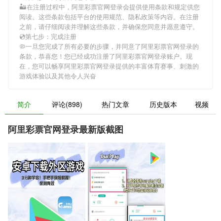
🏜在注册过程中，
阿里彩票官网登录
会提供使用条款和规定供您
阅读。这些条款包括平台的使用规范、隐私政策等内容。在注册
之前，请仔细阅读并理解这些条款，并确保您同意并愿意遵守。
💿第七步：完成注册
🦠一旦您完成了所有必要的步骤，并同意了
阿里彩票官网登录
的
条款，恭喜您！您已经成功注册了阿里彩票官网登录账户。现
在，您可以畅享
阿里彩票官网登录
提供的丰富体育赛事、刺激的
游戏体验以及其他令人兴奋
简介
评论(898)
热门文章
历史版本
视频
阿里彩票官网登录最新版截图