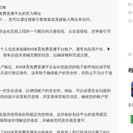
版
官网
要
育免费直播平台的官方网址
m/4816.html）。您可以通过搜索引擎搜索或直接输入网址来访问。
开
，您会在页面上找到一个醒目的注册按钮。点击该按钮，您将被引导
个人信息来创建833体育免费直播平台账户。通常包括用户名、❥
备案
。请务必提供准确完整的信息，以确保顺利完成注册。
户验证。833体育免费直播平台会向您提供的电子邮件地址或手机
提示进行验证操作。这有助于确保账户的安全性，并防止不法分子滥
置一些安全选项，以增强账户的安全性。例如，可以设置安全问题和
系统的提示设置相关选项，并妥善保管相关信息，确保您的账户安
台会提供使用条款和规定供您阅读。这些条款包括平台的使用规范、
仔细阅读并理解这些条款，并确保您同意并愿意遵守。
了833体育免费直播平台的条款，恭喜您！您已经成功注册了833