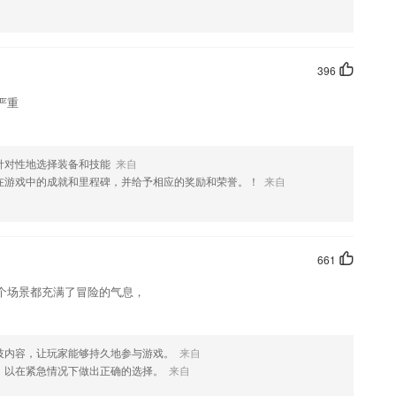
396
严重
针对性地选择装备和技能
来自
在游戏中的成就和里程碑，并给予相应的奖励和荣誉。！
来自
661
个场景都充满了冒险的气息，
技内容，让玩家能够持久地参与游戏。
来自
，以在紧急情况下做出正确的选择。
来自