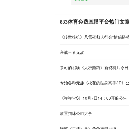
833体育免费直播平台热门文
《传世挂机》风雪夜归人行会“情侣搭档
帝战王者无敌
祭司的召唤《太极熊猫》新资料片今日
专治各种无趣《校花的贴身高手3D》
《弹弹堂S》10月7日14：00开服公告
放置猫咪公司大亨
详解《星战风暴》角色技能系统