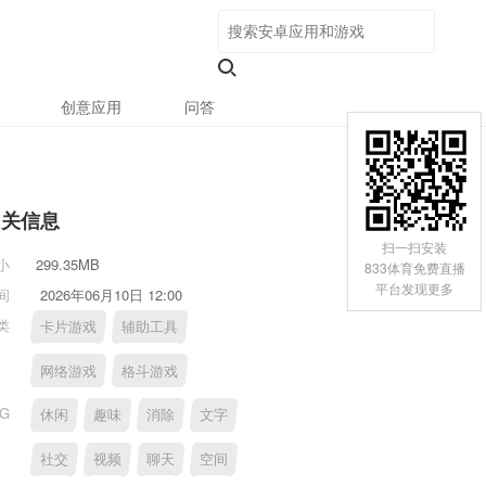
创意应用
问答
相关信息
扫一扫安装
小
299.35MB
833体育免费直播
平台发现更多
间
2026年06月10日 12:00
类
卡片游戏
辅助工具
网络游戏
格斗游戏
AG
休闲
趣味
消除
文字
社交
视频
聊天
空间