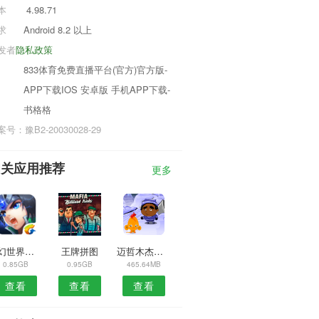
本
4.98.71
求
Android 8.2 以上
发者
隐私政策
833体育免费直播平台(官方)官方版-
APP下载IOS 安卓版 手机APP下载-
书格格
号：豫B2-20030028-29
相关应用推荐
更多
玄幻世界手游
王牌拼图
迈哲木杰基尔与海德
0.85GB
0.95GB
465.64MB
查看
查看
查看