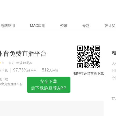
平台
电脑应用
MAC应用
资讯
专题
设计奖
3体育免费直播平台
官方
年满16周岁
大
次下载
97.73%
好评率
512
人评论
时
扫码打开当前页下载
分
先下载
安全下载
3体育免费直播平台
需下载豌豆荚APP
T