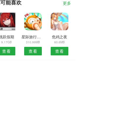
你可能喜欢
更多
跳跃假期
星际旅行者汉化版
危鸡之夜
9.17GB
310.99MB
60.6MB
查看
查看
查看