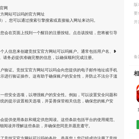
版
官网
要
官方网站可以吗的官方网址
m/4722.html）。您可以通过搜索引擎搜索或直接输入网址来访问。
开
，您会在页面上找到一个醒目的注册按钮。点击该按钮，您将被引导
的个人信息来创建竞技宝官方网站可以吗账户。通常包括用户名、❥
备案
。请务必提供准确完整的信息，以确保顺利完成注册。
账户验证。竞技宝官方网站可以吗会向您提供的电子邮件地址或手机
提示进行验证操作。这有助于确保账户的安全性，并防止不法分子滥
置一些安全选项，以增强账户的安全性。例如，可以设置安全问题和
系统的提示设置相关选项，并妥善保管相关信息，确保您的账户安
吗会提供使用条款和规定供您阅读。这些条款包括平台的使用规范、
仔细阅读并理解这些条款，并确保您同意并愿意遵守。
意了竞技宝官方网站可以吗的条款，恭喜您！您已经成功注册了竞技