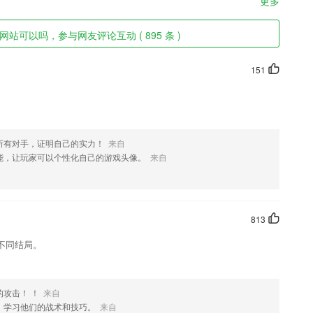
更多
站可以吗，参与网友评论互动 ( 895 条 )
151
所有对手，证明自己的实力！
来自
能，让玩家可以个性化自己的游戏头像。
来自
813
不同结局。
攻击！ ！
来自
，学习他们的战术和技巧。
来自