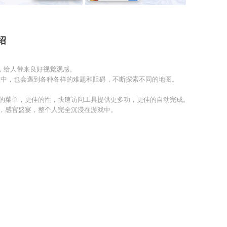
绍
，给人带来良好视觉观感。
程中，也会遇到各种各样的难题和阻碍，不断探索不同的地图。
计的菜单，更佳的性，快速访问工具提供更多功，更佳的自动完成。
现，感官盛宴，整个人完全沉浸在游戏中。