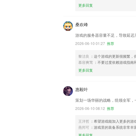
更多回复
桑欢峰
游戏的服务器容量不足，导致延迟
2026-06-10 01:27
推荐
黎洁良
：这个游戏的更新很频繁，
慕容爽莺
：不要过度依赖游戏指南
更多回复
惠毅叶
策划一场华丽的战略，统领全军，
2026-06-10 08:12
推荐
王洋哲
：希望游戏能加入更多的游
燕邦可
：游戏里的装备系统非常丰
更多回复