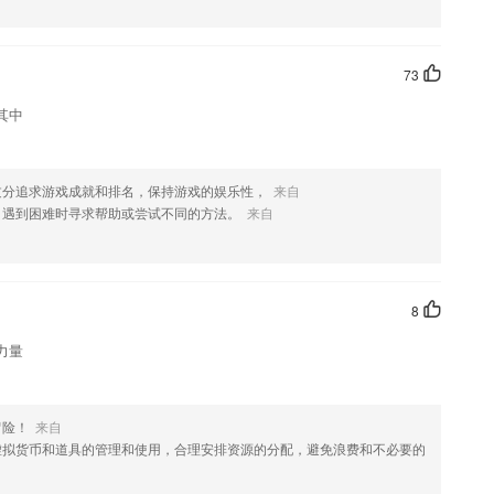
您喜欢这款软件，您可以到应用商店进行打分评论，说出您的使用经
改。
73
其中
过分追求游戏成就和排名，保持游戏的娱乐性，
来自
，遇到困难时寻求帮助或尝试不同的方法。
来自
8
力量
冒险！
来自
虚拟货币和道具的管理和使用，合理安排资源的分配，避免浪费和不必要的