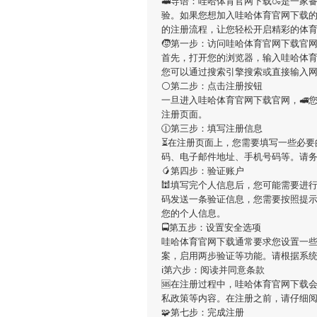
🚅导语：
哇哈体育官网下载
🍶是一家
验。如果您想加入
哇哈体育官网下载
的注册流程，让您轻松开启精彩的体
🧒第一步：访问哇哈体育官网下载官
首先，打开您的浏览器，输入
哇哈体
您可以通过搜索引擎搜索或直接输入
⚪第二步：点击注册按钮
一旦进入
哇哈体育官网下载
官网，🚅
注册页面。
🕧第三步：填写注册信息
⏳在注册页面上，您需要填写一些必要
码、电子邮件地址、手机号码等。请
🥭第四步：验证账户
🕍填写完个人信息后，您可能需要进
码发送一条验证信息，您需要按照提
您的个人信息。
🚍第五步：设置安全选项
哇哈体育官网下载
通常要求您设置一些
案，启用两步验证等功能。请根据系
ℹ第六步：阅读并同意条款
🆘在注册过程中，
哇哈体育官网下载
私政策等内容。在注册之前，请仔细
🧩第七步：完成注册