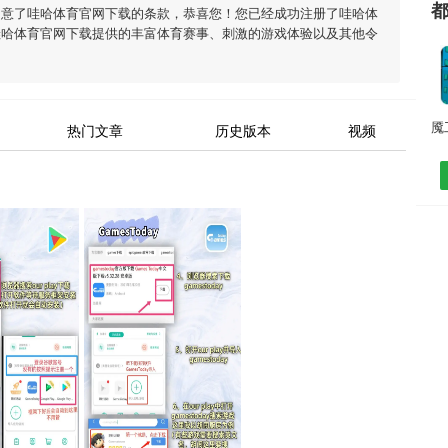
同意了
哇哈体育官网下载
的条款，恭喜您！您已经成功注册了哇哈体
哇哈体育官网下载
提供的丰富体育赛事、刺激的游戏体验以及其他令
热门文章
历史版本
视频