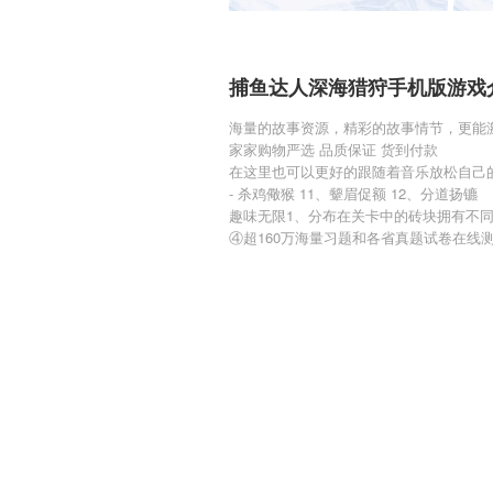
捕鱼达人深海猎狩手机版游戏
海量的故事资源，精彩的故事情节，更能
家家购物严选 品质保证 货到付款
在这里也可以更好的跟随着音乐放松自己
- 杀鸡儆猴 11、颦眉促额 12、分道扬镳
趣味无限1、分布在关卡中的砖块拥有不
④超160万海量习题和各省真题试卷在线