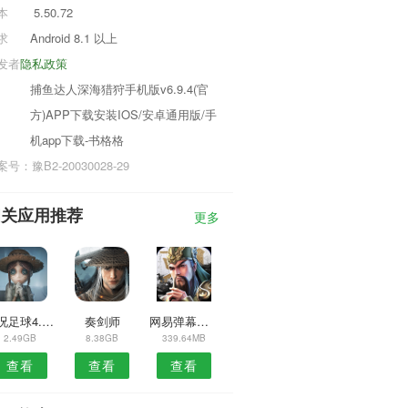
本
5.50.72
求
Android 8.1 以上
发者
隐私政策
捕鱼达人深海猎狩手机版v6.9.4(官
方)APP下载安装IOS/安卓通用版/手
机app下载-书格格
号：豫B2-20030028-29
相关应用推荐
更多
实况足球4.5.0网易版
奏剑师
网易弹幕枪王
2.49GB
8.38GB
339.64MB
查看
查看
查看