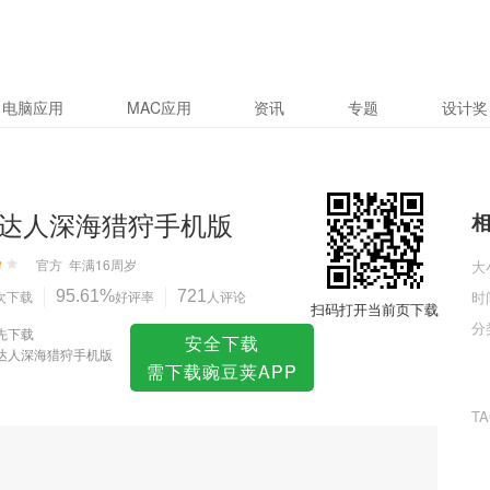
手机版
电脑应用
MAC应用
资讯
专题
设计奖
达人深海猎狩手机版
官方
年满16周岁
大
次下载
95.61%
好评率
721
人评论
时
扫码打开当前页下载
分
先下载
安全下载
达人深海猎狩手机版
需下载豌豆荚APP
T