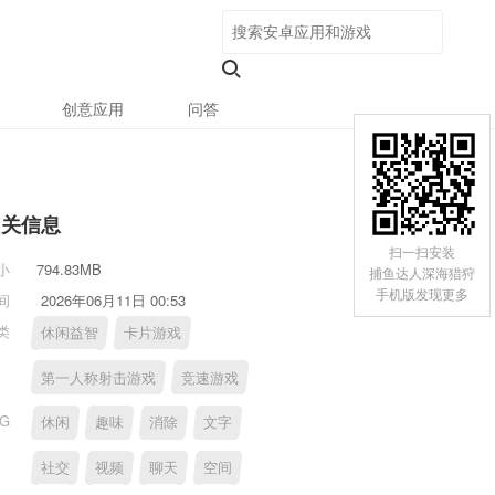
创意应用
问答
相关信息
扫一扫安装
小
794.83MB
捕鱼达人深海猎狩
手机版发现更多
间
2026年06月11日 00:53
类
休闲益智
卡片游戏
第一人称射击游戏
竞速游戏
AG
休闲
趣味
消除
文字
社交
视频
聊天
空间