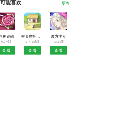
你可能喜欢
更多
狗狗跑酷
交叉摩托赛车
魔方少女
6.97GB
914.39MB
13.8MB
查看
查看
查看