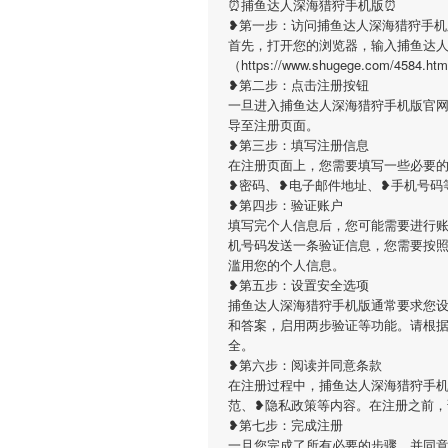
⏰捕鱼达人深海猎狩手机版⏰
❥第一步：访问捕鱼达人深海猎狩手机
首先，打开您的浏览器，输入捕鱼达
（https://www.shugege.co
❥第二步：点击注册按钮
一旦进入捕鱼达人深海猎狩手机版官
导至注册页面。
❥第三步：填写注册信息
在注册页面上，您需要填写一些必要
❥密码、❥电子邮件地址、❥手机号码
❥第四步：验证账户
填写完个人信息后，您可能需要进行
机号码发送一条验证信息，您需要按
滥用您的个人信息。
❥第五步：设置安全选项
捕鱼达人深海猎狩手机版通常要求您
和答案，启用两步验证等功能。请根
全。
❥第六步：阅读并同意条款
在注册过程中，捕鱼达人深海猎狩手
范、❥隐私政策等内容。在注册之前
❥第七步：完成注册
一旦您完成了所有必要的步骤，并同