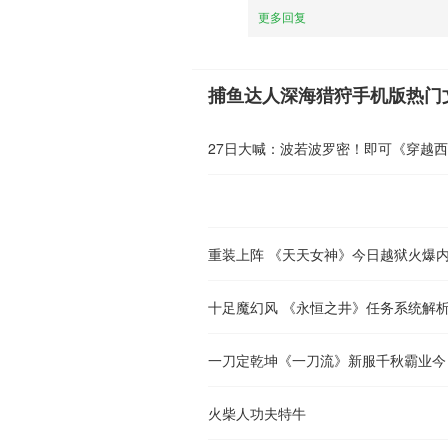
更多回复
捕鱼达人深海猎狩手机版热门
27日大喊：波若波罗密！即可《穿越
重装上阵 《天天女神》今日越狱火爆
十足魔幻风 《永恒之井》任务系统解
一刀定乾坤《一刀流》新服千秋霸业今
火柴人功夫特牛