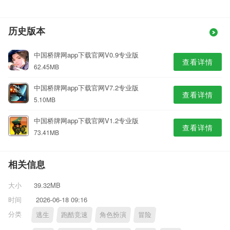
历史版本
中国桥牌网app下载官网V0.9专业版
查看详情
62.45MB
中国桥牌网app下载官网V7.2专业版
查看详情
5.10MB
中国桥牌网app下载官网V1.2专业版
查看详情
73.41MB
相关信息
大小
39.32MB
时间
2026-06-18 09:16
分类
逃生
跑酷竞速
角色扮演
冒险