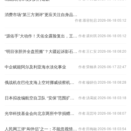
消费市场“第三方测评”更应关注自身品质（人民时评）
作者:慕容轮启 2026-06-18 05:12
“源佑手”大动作！天佑全露脸复出，王小源再次宣布退网赶赴锦州会和。哥仨视频长谈，密谋商议！
作者:裘剑琪 2026-06-18 05:12
“明目张胆并全盘照搬”？大疆起诉影石Luna相机涉嫌侵犯多项核心专利，影石发起5项反诉
作者:王仁安 2026-06-18 08:20
中企赋能阿尔及利亚海水淡化事业
作者:荣楠承 2026-06-17 22:47
俄战机在巴伦支海上空对挪威侦察机实施伴飞
作者:穆妍伯 2026-06-18 08:28
日本拟改编航空自卫队 “安保”范围扩至宇宙
作者:汤霭妮 2026-06-18 03:18
光华科技基金会向北京两所中学捐赠人工智能教育设备
作者:花芸玲 2026-06-18 08:07
人民网三评“AI伴侣”之一：不能忽视情感伦理
作者:田梅融 2026-06-18 03:54