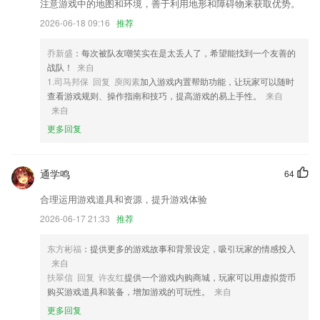
注意游戏中的地图和环境，善于利用地形和障碍物来获取优势。
动、学生自我安全定位设计、逃生技能训练等7大类。并配备一流的教学
仪器设备能让学生快速掌握安全知识和自我保护逃生能力。
2026-06-18 09:16
推荐
2,不仅汇聚了很多的优秀作品，还有非常多的优秀作家。
乔新盛
：每次被队友嘲笑实在是太丢人了，希望能找到一个友善的
3,在线咨询及时解决使用问题：贴心客服随时陪伴使用进程。
战队！
来自
1.司马邦保 回复 庾阅素
加入游戏内置帮助功能，让玩家可以随时
4,功能多多且值得信赖，更好去管理各位的手机电池。
查看游戏规则、操作指南和技巧，提高游戏的易上手性。
来自
5,自考学习包
来自
6,DAF训练：利用“DAF”技术，在“同声效应”下，有效降低口吃发生频率，
更多回复
提高自信心；
中国桥牌网app下载官网软件优势
通学鸣
64
1.·平台在阅读的同时，还提供了在线考试平台，能检测自己的学习成果
合理运用游戏道具和资源，提升游戏体验
2.·了解的各类考试知识更加的全面，2265针对不同的服务更快的在线查
2026-06-17 21:33
推荐
看
3.·专为教育定制的视频方案，移动播放更加流畅
东方彬福
：提供更多的游戏故事和背景设定，吸引玩家的情感投入
来自
4.配合小学、初中、高中语文教材使用，你可以在背诵诗词时添加收藏，
扶翠信 回复 许友红
提供一个游戏内购商城，玩家可以用虚拟货币
系统会自动将古诗词同步到古诗词典应用中，为您智能安排学习和复习。
购买游戏道具和装备，增加游戏的可玩性。
来自
5.软件里非常强大的学习记录功能，便于用户精准的进行学习情况掌握。
更多回复