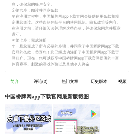
息，确保您的账户安全。
🕜第六步：阅读并同意条款
🦚在注册过程中，
中国桥牌网app下载官网
会提供使用条款和规
定供您阅读。这些条款包括平台的使用规范、隐私政策等内容。
在注册之前，请仔细阅读并理解这些条款，并确保您同意并愿意
遵守。
🔦第七步：完成注册
🥦一旦您完成了所有必要的步骤，并同意了
中国桥牌网app下载
官网
的条款，恭喜您！您已经成功注册了中国桥牌网app下载官
网账户。现在，您可以畅享
中国桥牌网app下载官网
提供的丰富
体育赛事、刺激的游戏体验以及其他令人兴奋
简介
评论(2)
热门文章
历史版本
视频
中国桥牌网app下载官网最新版截图