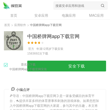
首页
安卓应用
电脑应用
MAC应用
资讯
专题
设计奖
创意应用
首页
>
应用软件
>
中国桥牌网app下载官网
问答
中国桥牌网app下载官网
官方
年满12周岁
下载安装
次下载
1583692
需优先下载
安全下载
中国桥牌网app下载官网安装
小编点评
🍕导语：
中国桥牌网app下载官网
🌛是一家备受瞩目的体育平
台，🐬提供丰富多样的体育赛事和刺激的游戏体验。如果您想加
入
中国桥牌网app下载官网
的大家庭，参与其中的乐趣，本文将