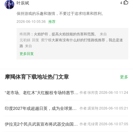
叶辰斌
4
保持游戏的乐趣和激情，不要过于追求结果和胜利。
2026-06-10 05:36
推荐
终雨腾
：火焰护符，提高火焰技能的伤害和范围。
来自
元初娟 回复 窦宁蝶
大家有没有什么好的打怪路线推荐，我总是迷
路
来自
更多回复
摩羯体育下载地址热门文章
更多
“老市场、老红木”大红酸枝专场特惠节活动即将盛大开启
作者:张邦贵 2026-06-10 11:24
印度2027年或超越日英，成为全球第四大经济体
作者:裘策翔 2026-06-10 05:21
伊拉克2个民兵武装宣布将武器交由国家管控
作者:毛绿霄 2026-06-10 07:05