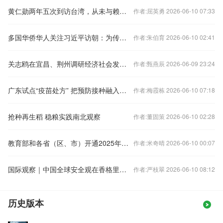
黄仁勋两年五次到访台湾，从未与赖清德及民进党当局高层官员见面
作者:屈英勇 2026-06-10 07:33
多国华侨华人关注习近平访朝：为传统友谊注入新动力
作者:朱伯育 2026-06-10 02:41
关志鸥在宜昌、荆州调研经济社会发展情况
作者:甄燕辰 2026-06-09 23:24
广东试点“疫苗处方” 把预防接种融入日常诊疗
作者:梅霞栋 2026-06-10 07:18
抢种再生稻 稳粮实践南北观察
作者:董固策 2026-06-10 02:28
教育部和各省（区、市）开通2025年高考举报电话
作者:米奇晴 2026-06-10 00:07
国际观察｜中国全球安全观在香格里拉对话会上引发共鸣
作者:严枝翠 2026-06-10 08:12
历史版本