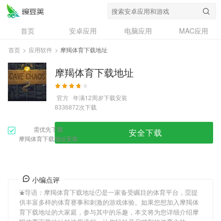
首页
安卓应用
电脑应用
MAC应用
资讯
专题
设计奖
创意应用
首页
>
应用软件
>
摩羯体育下载地址
问答
摩羯体育下载地址
官方
年满12周岁
下载安装
次下载
8336872
需优先下载
安全下载
摩羯体育下载地址安装
小编点评
⛲导语：
摩羯体育下载地址
🕘是一家备受瞩目的体育平台，🈳提
供丰富多样的体育赛事和刺激的游戏体验。如果您想加入
摩羯体
育下载地址
的大家庭，参与其中的乐趣，本文将为您详细介绍
摩