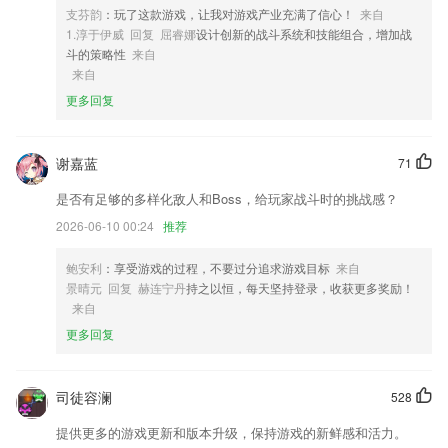
3,错题练习，实时跟进
支芬韵
：玩了这款游戏，让我对游戏产业充满了信心！
来自
1.淳于伊威 回复 屈睿娜
设计创新的战斗系统和技能组合，增加战
4,●滤光调节：不同情境下,过滤不同光线读书更轻松,护眼更专业
斗的策略性
来自
5,政务资讯、让您随时了解政府的工作动态和济南的惠民政策
来自
6,推荐校区
更多回复
摩羯体育下载地址软件优势
谢嘉蓝
71
1.协助家长迅速认识自己小孩的课上教学情况。
2.课文还拥有高清配音，在线可跟读、可点读，便捷
是否有足够的多样化敌人和Boss，给玩家战斗时的挑战感？
3.新数据维度入驻“我的报告”，让你更了解自己的学习情况
2026-06-10 00:24
推荐
4.汉语水平重复测试，全面跟踪用户汉语水平提升进度
鲍安利
：享受游戏的过程，不要过分追求游戏目标
来自
5.对于用户来说这款华而知是起到一个全面辅导的作用，不管是什么科目
景晴元 回复 赫连宁丹
持之以恒，每天坚持登录，收获更多奖励！
和内容都能够在上面进行学习。
来自
更多回复
6.独家课程：开通即刻可在会员专区内畅听独家版权课程，让你足不出
户，尽享干货；
摩羯体育下载地址更新了什么?
司徒容澜
528
支持业务移动办公
提供更多的游戏更新和版本升级，保持游戏的新鲜感和活力。