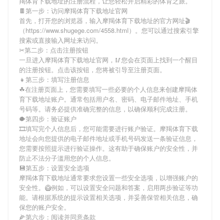
羯体育下载地址
的注册流程，让您轻松开启精彩的体育之旅。
🍫第一步：访问摩羯体育下载地址官网
首先，打开您的浏览器，输入
摩羯体育下载地址
的官方网址🎬
（https://www.shugege.com/4558.html）。您可以通过搜索引擎
搜索或直接输入网址来访问。
✂第二步：点击注册按钮
一旦进入
摩羯体育下载地址
官网，🥢您会在页面上找到一个醒目
的注册按钮。点击该按钮，您将被引导至注册页面。
👧第三步：填写注册信息
☘在注册页面上，您需要填写一些必要的个人信息来创建
摩羯体
育下载地址
账户。通常包括用户名、密码、电子邮件地址、手机
号码等。请务必提供准确完整的信息，以确保顺利完成注册。
🐡第四步：验证账户
🎞填写完个人信息后，您可能需要进行账户验证。
摩羯体育下载
地址
会向您提供的电子邮件地址或手机号码发送一条验证信息，
您需要按照提示进行验证操作。这有助于确保账户的安全性，并
防止不法分子滥用您的个人信息。
💾第五步：设置安全选项
摩羯体育下载地址
通常要求您设置一些安全选项，以增强账户的
安全性。🥝例如，可以设置安全问题和答案，启用两步验证等功
能。请根据系统的提示设置相关选项，并妥善保管相关信息，确
保您的账户安全。
🌽第六步：阅读并同意条款