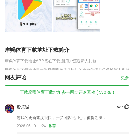
摩羯体育下载地址下载简介
摩羯体育下载地址
APP,现在下载,新用户还送新人礼包.
摩羯体育下载地址是一款有着嗜血战斗玩法的全新仙侠类角色扮演手机游
戏，独特的剧情加上各种全新的仙侠设定，你将在游戏中感受最为有趣的
网友评论
更多
仙侠冒险。战斗是游戏的主题，大量不同的战斗玩法搭配个性的技能，你
将在这些战场中自由的遨游，感受最为热血的斗技。
下载摩羯体育下载地址参与网友评论互动 ( 998 条 )
摩羯体育下载地址软件特色
殷乐诚
527
1,坚持需求导向，积极开发具有郫都特色、符合基层实际系列课程，提升
培训内容的针对性、实践经验的可及性。
游戏的更新速度很快，开发团队很用心，值得期待，
2,是由重庆新时代文明实践官方推出的手机文明实践新闻资讯阅览2265客
2026-06-10 11:24
推荐
户端，随时了解重庆文明实践活动内容，新闻资讯。