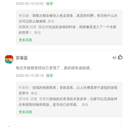
添加单点登录，接口添加token验证
2026-06-10 03:52
推荐
歌曲播放进度控制
寿莎婕
：我每次都会被别人抢走装备，真是郁闷啊，有没有什么办
修复因获取视频长度失败闪退的BUG
法可以防止被偷呢
来自
感谢使用 Word。我们会向应用定期发布更新，包括强大的新增功能以及
都飘颖 回复 魏波婷
玩这款游戏的时候，我就像是进入了一个全新
对速度和可靠性的改进。你知道吗？拥有 Office 36订阅即可在各种设备
的世界！
来自
上使用 Office 完整且强大的功能。可在应用中找到特别优惠。
更多回复
带着橘子汽水味的夏天就要到啦！小萝在初夏给大家带来哪些新鲜又热辣
的更新
苏菊荔
61
联系我们
以上就是摩羯体育下载地址的介绍，如果您喜欢这款软件，您可以到应用
每次升级都觉得自己变强了，真的很有成就感。
商店进行打分评论，说出您的使用经历，以帮助我们更好的对产品进行优
2026-06-10 08:18
推荐
化修改。
叶富初
：游戏的画面精美，音效逼真，让人仿佛置身于虚拟的游戏
世界中
来自
田洋风 回复 雷璧剑
游戏的任务系统丰富多样，玩家可以完成各种
任务获取经验和奖励，提升自己的等级。
来自
更多回复