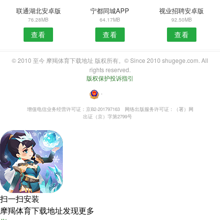
联通湖北安卓版
宁都同城APP
视业招聘安卓版
76.28MB
64.17MB
92.50MB
查看
查看
查看
© 2010 至今 摩羯体育下载地址 版权所有。© Since 2010 shugege.com. All
rights reserved.
版权保护投诉指引
・
增值电信业务经营许可证：京B2-201797163
网络出版服务许可证：（署）网
出证（京）字第2799号
扫一扫安装
摩羯体育下载地址发现更多