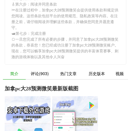
🎸第六步：阅读并同意条款
🔦在注册过程中，
加拿pc大28预测微笑
会提供使用条款和规定供
您阅读。这些条款包括平台的使用规范、隐私政策等内容。在注
册之前，请仔细阅读并理解这些条款，并确保您同意并愿意遵
守。
🛥第七步：完成注册
🍞一旦您完成了所有必要的步骤，并同意了
加拿pc大28预测微笑
的条款，恭喜您！您已经成功注册了加拿pc大28预测微笑账户。
现在，您可以畅享
加拿pc大28预测微笑
提供的丰富体育赛事、刺
激的游戏体验以及其他令人兴奋
简介
评论(903)
热门文章
历史版本
视频
加拿pc大28预测微笑最新版截图