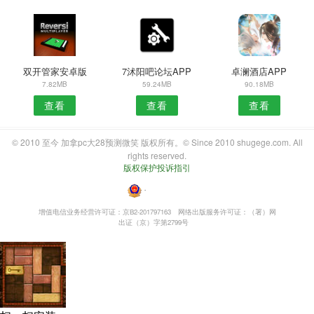
双开管家安卓版
7沭阳吧论坛APP
卓澜酒店APP
7.82MB
59.24MB
90.18MB
查看
查看
查看
© 2010 至今 加拿pc大28预测微笑 版权所有。© Since 2010 shugege.com. All
rights reserved.
版权保护投诉指引
・
增值电信业务经营许可证：京B2-201797163
网络出版服务许可证：（署）网
出证（京）字第2799号