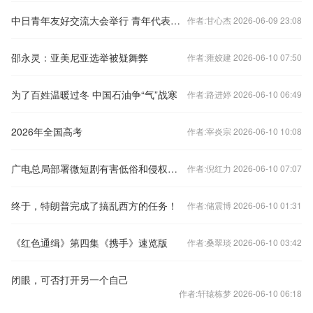
中日青年友好交流大会举行 青年代表以心相交共筑和平
作者:甘心杰 2026-06-09 23:08
邵永灵：亚美尼亚选举被疑舞弊
作者:雍姣建 2026-06-10 07:50
为了百姓温暖过冬 中国石油争“气”战寒
作者:路进婷 2026-06-10 06:49
2026年全国高考
作者:宰炎宗 2026-06-10 10:08
广电总局部署微短剧有害低俗和侵权盗版专项治理
作者:倪红力 2026-06-10 07:07
终于，特朗普完成了搞乱西方的任务！
作者:储震博 2026-06-10 01:31
《红色通缉》第四集《携手》速览版
作者:桑翠琰 2026-06-10 03:42
闭眼，可否打开另一个自己
作者:轩辕栋梦 2026-06-10 06:18