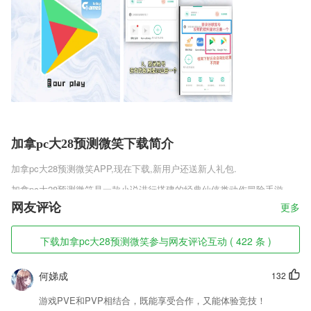
加拿pc大28预测微笑下载简介
加拿pc大28预测微笑
APP,现在下载,新用户还送新人礼包.
加拿pc大28预测微笑是一款小说进行搭建的经典仙侠类动作冒险手游，
这款游戏和小说是非常的相似，可以说是超过百分之七十，所以大家一定
网友评论
更多
要好好的进行体验，体验当主角的乐趣，而且里面的任务都是小说主角经
历过的，所以大家一定要慢慢的进行体验。
下载加拿pc大28预测微笑参与网友评论互动 ( 422 条 )
加拿pc大28预测微笑软件特色
何娣成
132
1,使用这款软件操作没有太多的难度，里面的按键也标注的特别清晰。
2,功能分类,你可以找到大量的功能,都可以为你分类好,你在查询的时候非
游戏PVE和PVP相结合，既能享受合作，又能体验竞技！