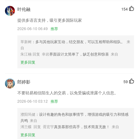
叶伦融
154
优化科学计算器再计算问题
增加账号迁移功能
提供多语言支持，吸引更多国际玩家
2026-06-10 06:49
推荐
支持320kbps的mp3导出；
添加单点登录，接口添加token验证
莘新树
：多与其他玩家互动，结交朋友，可以互相帮助和组队。
来
修改麦克维尔空调控制BUG
自
朱江楠 回复 幸岩
界面设计太简单了，缺乏创意和惊喜
来自
可测网络延迟IP地址wifi蹭网检测等功能
更多回复
联系我们
以上就是加拿pc大28预测微笑的介绍，如果您喜欢这款软件，您可以到
应用商店进行打分评论，说出您的使用经历，以帮助我们更好的对产品进
郎婷影
59
行优化修改。
不要轻易相信陌生人的交易，以免受骗或泄露个人信息。
2026-06-10 03:12
推荐
濮阳筠健
：设计有趣的角色和故事情节，增强游戏的吸引力和情感
共鸣
来自
溥兰蝶 回复 胥宏宇
真羡慕那些高手，技术简直无敌！
来自
更多回复