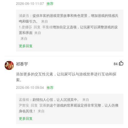
常的简单,随时都可以使用
2026-06-10 11:07
推荐
3,自定义JPG压缩强度，图片分辨率由你定
浦豪浩
：提供丰富的游戏背景故事和角色背景，增加游戏的情感共
4,专题课听热点难点：价格低至0元起，热点难点易错点，在专题课都能
鸣和吸引力。
来自
听到，还有男神陪读、深夜课堂等精彩专题在等你。
1.娄娜莎 回复 莘曼雄
增加自定义选项，让玩家可以调整游戏的设
5,实时定位导航，司机联系省心，司机小秘书亮点提供多家道路救援机构
置和界面
来自
电话供选用。
来自
6,【新用户福利】
更多回复
加拿pc大28预测微笑软件优势
祁香宇
84
1.每天15分钟，依据孩子注意力特点和记忆遗忘曲线，打造完整学习闭
环，孩子学得会记得牢。
添加更多的交互性元素，让玩家可以与游戏世界进行互动和探
2.·定制早教方案，经过能力测试之后每个孩子可以获得私人定制的早教
索。
方案
2026-06-10 09:04
推荐
3.：学习完内置的标准弹奏，轻松升级打怪般的解锁曲目。
孟薇裕
：剧情扣人心弦，让人沉浸其中。
来自
4.·在知识归纳页面，在页面上方切换分类查看展示的图文解析
尹辉安 回复 雷雁鹏
这个游戏的世界观设定得非常完整，让人仿佛
5.线下课程，大咖云集面授多维精彩内容。
身临其境！
来自
更多回复
6.完善的售后服务，让您线上下单购买课程无需担忧。
加拿pc大28预测微笑更新了什么?