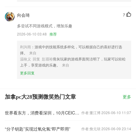
向会琦
7
多尝试不同游戏模式，增加乐趣
2026-06-10 03:48
推荐
利兴雨
：游戏中的技能系统多样化，可以根据自己的喜好进行选
择。
来自
温咏义 回复 彭眉裕
骨灰玩家的游戏界面简洁明了，玩家可以轻松
上手，享受游戏的乐趣。
来自
更多回复
加拿pc大28预测微笑热门文章
更多
世界看东方，消费看深圳，10月CEIC2026与您相约！一起定义消费电子新风向
作者:董江博 2026-06-10 11:07
“分子钥匙”实现过氧化氢“即产即用”
作者:詹元琰 2026-06-09 23:14