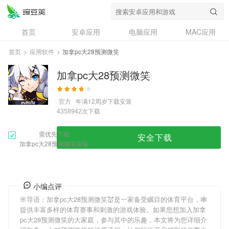
首页
安卓应用
电脑应用
MAC应用
资讯
专题
设计奖
创意应用
首页
>
应用软件
>
加拿pc大28预测微笑
问答
加拿pc大28预测微笑
官方
年满12周岁
下载安装
次下载
4358942
需优先下载
安全下载
加拿pc大28预测微笑安装
小编点评
🌸导语：
加拿pc大28预测微笑
💒是一家备受瞩目的体育平台，🕸
提供丰富多样的体育赛事和刺激的游戏体验。如果您想加入
加拿
pc大28预测微笑
的大家庭，参与其中的乐趣，本文将为您详细介