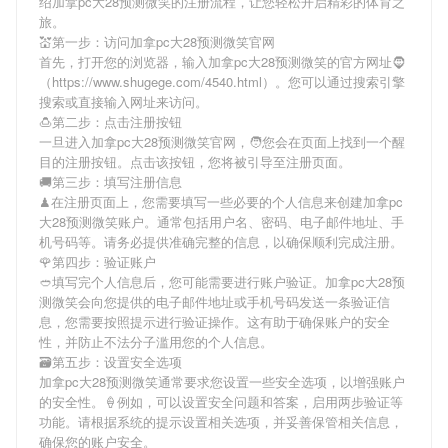
绍
加拿pc大28预测微笑
的注册流程，让您轻松开启精彩的体育之
旅。
💒第一步：访问加拿pc大28预测微笑官网
首先，打开您的浏览器，输入
加拿pc大28预测微笑
的官方网址🧔
（https://www.shugege.com/4540.html）。您可以通过搜索引擎
搜索或直接输入网址来访问。
🍮第二步：点击注册按钮
一旦进入
加拿pc大28预测微笑
官网，🧑您会在页面上找到一个醒
目的注册按钮。点击该按钮，您将被引导至注册页面。
🚚第三步：填写注册信息
♟在注册页面上，您需要填写一些必要的个人信息来创建
加拿pc
大28预测微笑
账户。通常包括用户名、密码、电子邮件地址、手
机号码等。请务必提供准确完整的信息，以确保顺利完成注册。
🌹第四步：验证账户
🥙填写完个人信息后，您可能需要进行账户验证。
加拿pc大28预
测微笑
会向您提供的电子邮件地址或手机号码发送一条验证信
息，您需要按照提示进行验证操作。这有助于确保账户的安全
性，并防止不法分子滥用您的个人信息。
🗃第五步：设置安全选项
加拿pc大28预测微笑
通常要求您设置一些安全选项，以增强账户
的安全性。🍦例如，可以设置安全问题和答案，启用两步验证等
功能。请根据系统的提示设置相关选项，并妥善保管相关信息，
确保您的账户安全。