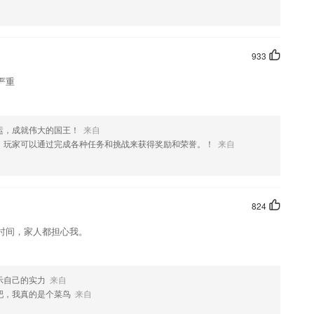
933
严重
运，成就伟大的国王！
来自
，玩家可以通过完成各种任务和挑战来获得奖励和荣誉。！
来自
824
时间，家人都担心我。
示自己的实力
来自
吧，我真的是个菜鸟
来自