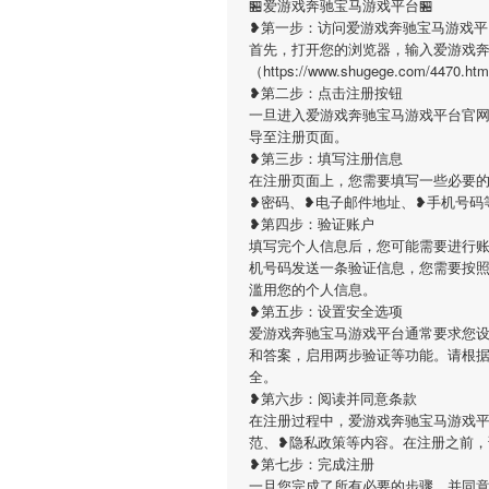
🏪爱游戏奔驰宝马游戏平台🏪
❥第一步：访问爱游戏奔驰宝马游戏平
首先，打开您的浏览器，输入爱游戏
（https://www.shugege.co
❥第二步：点击注册按钮
一旦进入爱游戏奔驰宝马游戏平台官
导至注册页面。
❥第三步：填写注册信息
在注册页面上，您需要填写一些必要
❥密码、❥电子邮件地址、❥手机号码
❥第四步：验证账户
填写完个人信息后，您可能需要进行
机号码发送一条验证信息，您需要按
滥用您的个人信息。
❥第五步：设置安全选项
爱游戏奔驰宝马游戏平台通常要求您
和答案，启用两步验证等功能。请根
全。
❥第六步：阅读并同意条款
在注册过程中，爱游戏奔驰宝马游戏
范、❥隐私政策等内容。在注册之前
❥第七步：完成注册
一旦您完成了所有必要的步骤，并同