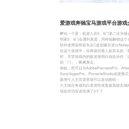
爱游戏奔驰宝马游戏平台游戏
孵化一个蛋：机器人在5、6门第二次升级
明家5、6门会遇到臭蛋，同样能解锁这个
软件使用说明首先在C盘创建目录zcNotep
在这个游戏中，你将操控着人如其名的「
时，尽管游戏内的叙述很明白地告诉你「
的「门」，飒爽离去。
例如，您可以为AdobePremierePro、AfterEf
SonyVegasPro、PinnacleStudio或
新增个人主页背景墙可以发动图啦～
六主线任务做到白老虎给侠客披风就去城南
现在武功应该也满了2个了