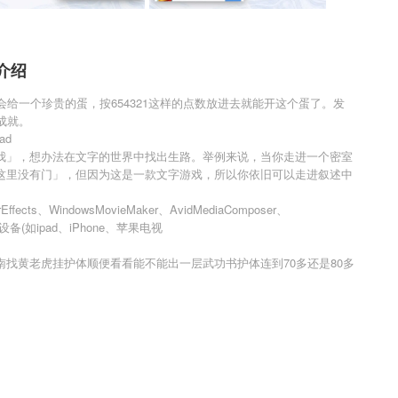
介绍
会给一个珍贵的蛋，按654321这样的点数放进去就能开这个蛋了。发
成就。
ad
我」，想办法在文字的世界中找出生路。举例来说，当你走进一个密室
这里没有门」，但因为这是一款文字游戏，所以你依旧可以走进叙述中
fects、WindowsMovieMaker、AvidMediaComposer、
便携式设备(如ipad、iPhone、苹果电视
找黄老虎挂护体顺便看看能不能出一层武功书护体连到70多还是80多