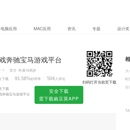
戏平台
电脑应用
MAC应用
资讯
专题
设计奖
戏奔驰宝马游戏平台
官方
年满16周岁
大
次下载
91.58%
好评率
504
人评论
时
扫码打开当前页下载
分
先下载
安全下载
戏奔驰宝马游戏平台
需下载豌豆荚APP
T