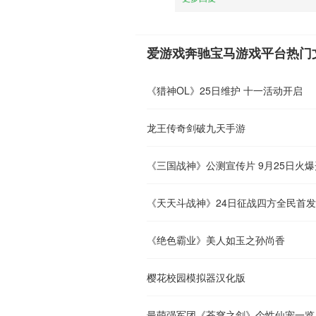
爱游戏奔驰宝马游戏平台热门
《猎神OL》25日维护 十一活动开启
龙王传奇剑破九天手游
《三国战神》公测宣传片 9月25日火
《天天斗战神》24日征战四方全民首
《绝色霸业》美人如玉之孙尚香
樱花校园模拟器汉化版
最萌强军团《苍穹之剑》个性仙宠一览