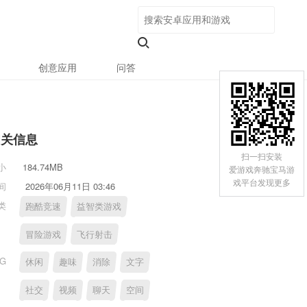
创意应用
问答
相关信息
扫一扫安装
小
184.74MB
爱游戏奔驰宝马游
戏平台发现更多
间
2026年06月11日 03:46
类
跑酷竞速
益智类游戏
冒险游戏
飞行射击
AG
休闲
趣味
消除
文字
社交
视频
聊天
空间