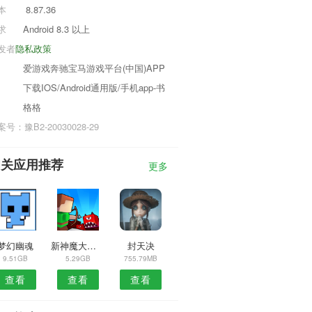
本
8.87.36
求
Android 8.3 以上
发者
隐私政策
爱游戏奔驰宝马游戏平台(中国)APP
下载IOS/Android通用版/手机app-书
格格
号：豫B2-20030028-29
相关应用推荐
更多
梦幻幽魂
新神魔大陆2.39.0
封天决
9.51GB
5.29GB
755.79MB
查看
查看
查看