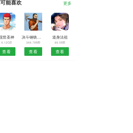
你可能喜欢
更多
现世圣神
决斗钢铁巨人
道身法祖
9.12GB
368.78MB
89.5MB
查看
查看
查看