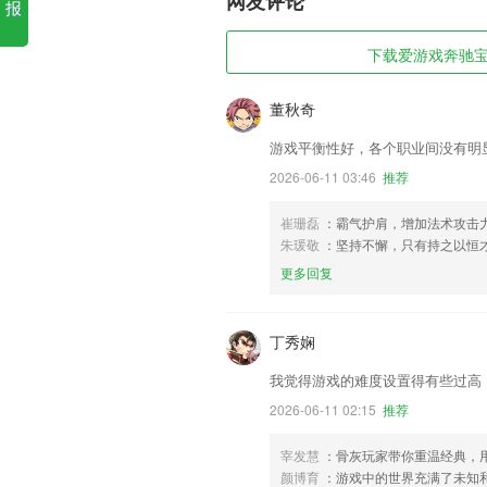
网友评论
报
下载爱游戏奔驰宝马
董秋奇
游戏平衡性好，各个职业间没有明
2026-06-11 03:46
推荐
崔珊磊
：霸气护肩，增加法术攻击
朱瑗敬
：坚持不懈，只有持之以恒
更多回复
丁秀娴
我觉得游戏的难度设置得有些过高
2026-06-11 02:15
推荐
宰发慧
：骨灰玩家带你重温经典，用
颜博育
：游戏中的世界充满了未知