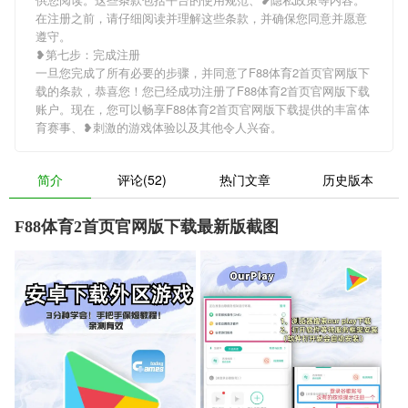
在注册之前，请仔细阅读并理解这些条款，并确保您同意并愿意
遵守。
❥第七步：完成注册
一旦您完成了所有必要的步骤，并同意了F88体育2首页官网版下
载的条款，恭喜您！您已经成功注册了F88体育2首页官网版下载
账户。现在，您可以畅享F88体育2首页官网版下载提供的丰富体
育赛事、❥刺激的游戏体验以及其他令人兴奋。
简介
评论(52)
热门文章
历史版本
F88体育2首页官网版下载最新版截图