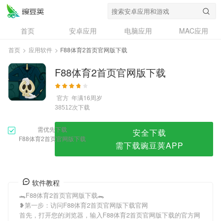
F88体育2首页官网版下载
首页
安卓应用
电脑应用
MAC应用
资讯
专题
设计奖
创意应用
首页
>
应用软件
>
F88体育2首页官网版下载
问答
F88体育2首页官网版下载
官方
年满16周岁
次下载
38512
需优先下载
安全下载
F88体育2首页官网版下载
需下载豌豆荚APP
软件教程
🐊F88体育2首页官网版下载🐊
❥第一步：访问F88体育2首页官网版下载官网
首先，打开您的浏览器，输入F88体育2首页官网版下载的官方网