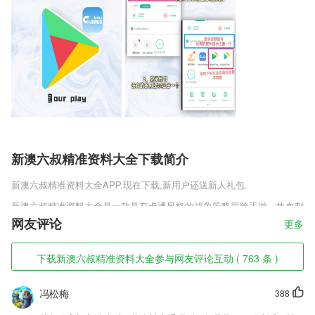
新澳六叔精准资料大全下载简介
新澳六叔精准资料大全
APP,现在下载,新用户还送新人礼包.
新澳六叔精准资料大全是一款具有卡通风格的战争策略冒险手游，热血刺
激的策略竞技冒险挑战，精灵契约皇室帝国官方版v1.0.0.3.1多种兵种等
网友评论
更多
着玩家去收集，超大的地图去进行策略的国战，玩家需要不断的升级自己
手中的兵种，强大他们的实力，攻占其他玩家的城堡，收集各种物资，进
下载新澳六叔精准资料大全参与网友评论互动 ( 763 条 )
行合理的战术安排，建立属于你的王国。
新澳六叔精准资料大全软件特色
冯松梅
388
1,移动图说，加强学习互动