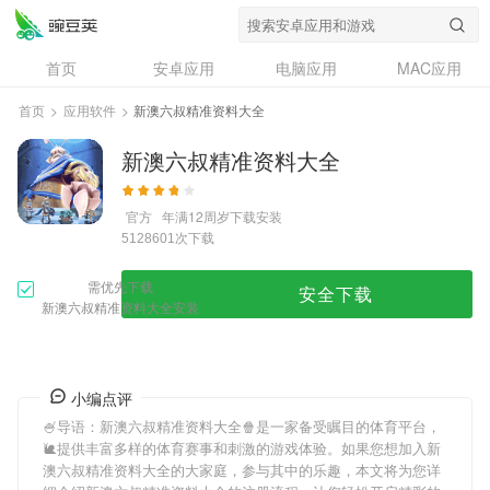
首页
安卓应用
电脑应用
MAC应用
资讯
专题
设计奖
创意应用
首页
>
应用软件
>
新澳六叔精准资料大全
问答
新澳六叔精准资料大全
官方
年满12周岁
下载安装
次下载
5128601
需优先下载
安全下载
新澳六叔精准资料大全安装
小编点评
🍧导语：
新澳六叔精准资料大全
🍿是一家备受瞩目的体育平台，
🐌提供丰富多样的体育赛事和刺激的游戏体验。如果您想加入
新
澳六叔精准资料大全
的大家庭，参与其中的乐趣，本文将为您详