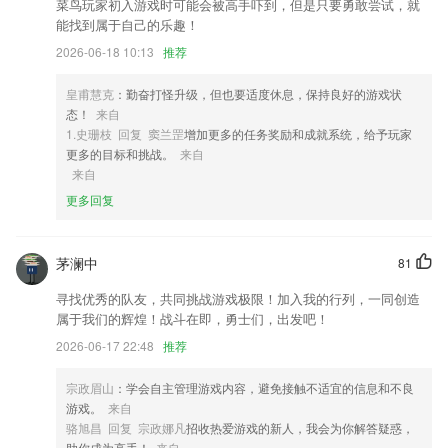
菜鸟玩家初入游戏时可能会被高手吓到，但是只要勇敢尝试，就
2,【多种多样画幅】方形、大幅面、超高画幅、环形画幅、坚屏全屏幕五
能找到属于自己的乐趣！
种拍摄方式可提供选择，让你的手机视频更像动画片大电影
2026-06-18 10:13
推荐
3,更新的速度有保障，能够帮助大家更好的进行阅读，同时还能切换不同
的阅读模式
皇甫慧克
：勤奋打怪升级，但也要适度休息，保持良好的游戏状
态！
来自
4,打开地图就能寻找房源的确切位置，能够快速的完成每个客户的看房事
1.史珊枝 回复 窦兰罡
增加更多的任务奖励和成就系统，给予玩家
宜
更多的目标和挑战。
来自
5,机票搜索：最真实、最准确的机票信息
来自
6,每一个订单都有非常详细的描述，订单的类型，订单的价格，订单的具
更多回复
体要求都可以在平台上看到，让大家可以更加轻松地进行对接。
新澳六叔精准资料大全软件优势
茅澜中
81
1.所有的宝宝都该有自己独特的样子
寻找优秀的队友，共同挑战游戏极限！加入我的行列，一同创造
2.覆盖的服务很全面，不论是党建的相关资讯还是办公都支持
属于我们的辉煌！战斗在即，勇士们，出发吧！
3.·专门针对儿童成长，精挑细选，每一部都是超级经典，百看不厌，每
2026-06-17 22:48
推荐
个妈妈身边的儿歌故事大王，父母专业省心的教子小助手，孩子在家即可
享受优质早教资源。
宗政眉山
：学会自主管理游戏内容，避免接触不适宜的信息和不良
游戏。
来自
4.众多宝妈相互之间的育儿交流为核心，提供众多的专业以及育儿经验。
骆旭昌 回复 宗政娜凡
招收热爱游戏的新人，我会为你解答疑惑，
5.，通过观察抽象数字士兵长相的方式认识基础数字，掌握数字特点；
助你成为高手！
来自