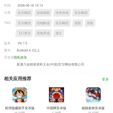
时间
2026-06-18 10:13
分类
音乐舞蹈
游戏辅助
传奇游戏
音乐舞蹈
TAG
音乐舞蹈
找物解谜
音乐舞蹈
冒险
冒险
飞行射击
宠物养成
逃生
版本
V5.7.5
要求
Android 4.1以上
开发者
隐私政策
新澳六叔精准资料大全(中国)官方网站有限公司
相关应用推荐
更多
程序隐藏助手安卓版
中国网安卓版
丽园装饰安卓版
59.25MB
2.79MB
38.55MB