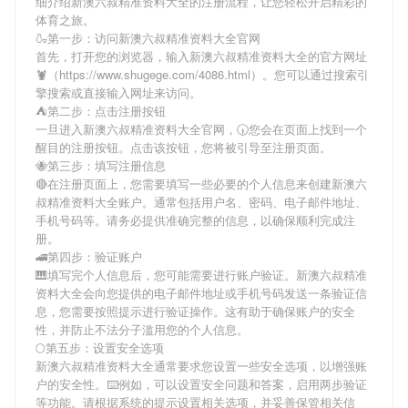
细介绍
新澳六叔精准资料大全
的注册流程，让您轻松开启精彩的
体育之旅。
🍶第一步：访问新澳六叔精准资料大全官网
首先，打开您的浏览器，输入
新澳六叔精准资料大全
的官方网址
🦞（https://www.shugege.com/4086.html）。您可以通过搜索引
擎搜索或直接输入网址来访问。
⛺第二步：点击注册按钮
一旦进入
新澳六叔精准资料大全
官网，🕠您会在页面上找到一个
醒目的注册按钮。点击该按钮，您将被引导至注册页面。
🐝第三步：填写注册信息
🔴在注册页面上，您需要填写一些必要的个人信息来创建
新澳六
叔精准资料大全
账户。通常包括用户名、密码、电子邮件地址、
手机号码等。请务必提供准确完整的信息，以确保顺利完成注
册。
🚄第四步：验证账户
🎹填写完个人信息后，您可能需要进行账户验证。
新澳六叔精准
资料大全
会向您提供的电子邮件地址或手机号码发送一条验证信
息，您需要按照提示进行验证操作。这有助于确保账户的安全
性，并防止不法分子滥用您的个人信息。
🌕第五步：设置安全选项
新澳六叔精准资料大全
通常要求您设置一些安全选项，以增强账
户的安全性。⌨️例如，可以设置安全问题和答案，启用两步验证
等功能。请根据系统的提示设置相关选项，并妥善保管相关信