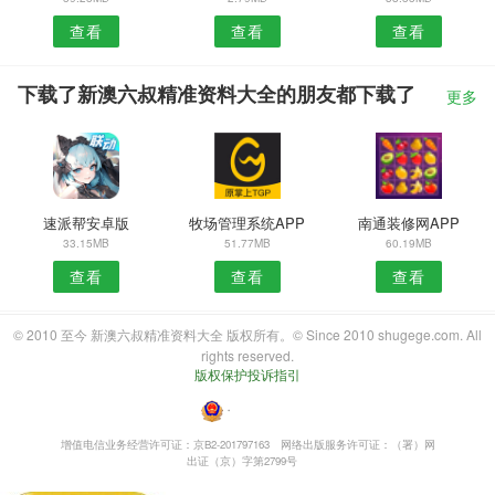
查看
查看
查看
下载了新澳六叔精准资料大全的朋友都下载了
更多
速派帮安卓版
牧场管理系统APP
南通装修网APP
33.15MB
51.77MB
60.19MB
查看
查看
查看
© 2010 至今 新澳六叔精准资料大全 版权所有。© Since 2010 shugege.com. All
rights reserved.
版权保护投诉指引
・
增值电信业务经营许可证：京B2-201797163
网络出版服务许可证：（署）网
出证（京）字第2799号