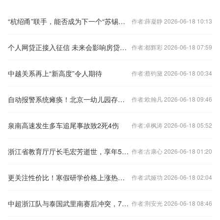
“杭绍甬”联手，能否成为下一个“苏锡常”？
作者:薛凝静 2026-06-18 10:13
个人网贷正接入征信 未来会影响房贷么？
作者:都辉彩 2026-06-18 07:59
中越关系再上“新高度”令人期待
作者:蔡钧黛 2026-06-18 00:34
自动报警系统瘫痪！北京一幼儿园存重大火灾隐患
作者:欧翰凡 2026-06-18 09:46
泉南高速发生多车追尾事故致2死4伤
作者:卓枫涛 2026-06-18 05:52
浙江省教育厅厅长毛宏芳逝世，享年58岁
作者:古康心 2026-06-18 01:20
更关注性价比！寒假研学价格上涨热度下降
作者:武娅功 2026-06-18 02:04
中超浙江队与泰国武里南赛后冲突，7人被禁赛48场
作者:荆安光 2026-06-18 08:46