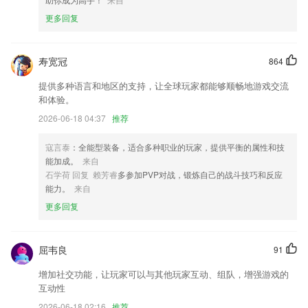
更多回复
6.：车内功能按键、仪表盘指示灯介绍
新澳六叔精准资料大全更新了什么?
寿宽冠
864
增加背景朗读
增值税专票普票瞬间就能开,简税,最极致的商旅软件.
提供多种语言和地区的支持，让全球玩家都能够顺畅地游戏交流
和体验。
订单新增多条件筛选
2026-06-18 04:37
推荐
app单据审批通知
优化阅读，读书更加快捷。
寇言泰
：全能型装备，适合多种职业的玩家，提供平衡的属性和技
能加成。
来自
优化市民卡二维码的SDK；
石学荷 回复 赖芳睿
多参加PVP对战，锻炼自己的战斗技巧和反应
联系我们
能力。
来自
以上就是新澳六叔精准资料大全的介绍，如果您喜欢这款软件，您可以到
更多回复
应用商店进行打分评论，说出您的使用经历，以帮助我们更好的对产品进
行优化修改。
屈韦良
91
增加社交功能，让玩家可以与其他玩家互动、组队，增强游戏的
互动性
2026-06-18 02:16
推荐