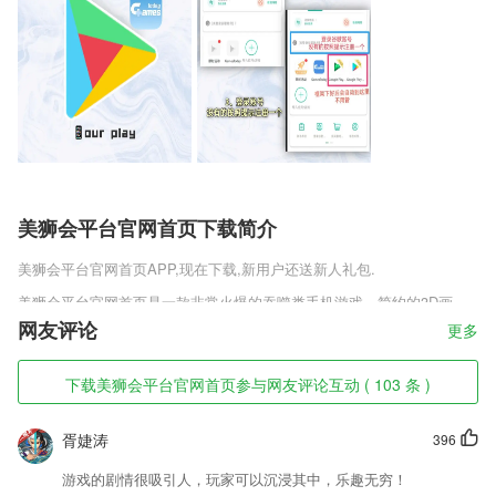
美狮会平台官网首页下载简介
美狮会平台官网首页
APP,现在下载,新用户还送新人礼包.
美狮会平台官网首页是一款非常火爆的吞噬类手机游戏，简约的3D画
风，玩家需要带着队伍不断去推到行进路上的阻碍，争取到最终胜利的荣
网友评论
更多
誉，夺取排名，创造出群体迁移的场景，而你是它们眼中的老板，随时跟
随你展开行动。出色的移动技巧成就完美的老板角色，吸引到海量的追随
下载美狮会平台官网首页参与网友评论互动 ( 103 条 )
着你，得到更多成就感，不同颜色的对手在场地中随意行走，征服它们，
壮大自己团队实力，赢取到较高排名。
胥婕涛
396
美狮会平台官网首页软件特色
游戏的剧情很吸引人，玩家可以沉浸其中，乐趣无穷！
1,百万篇作文范文，通篇详细讲解