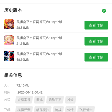
历史版本
美狮会平台官网首页V9.8专业版
查看详情
28.81MB
美狮会平台官网首页V7.4专业版
查看详情
21.65MB
美狮会平台官网首页V6.5专业版
查看详情
58.69MB
相关信息
大小
72.15MB
时间
2026-06-12 00:42
分类
游戏工具
养成
跑酷竞速
沙盒
TAG
模拟经营
动作竞技
枪战
惊悚
飞行射击