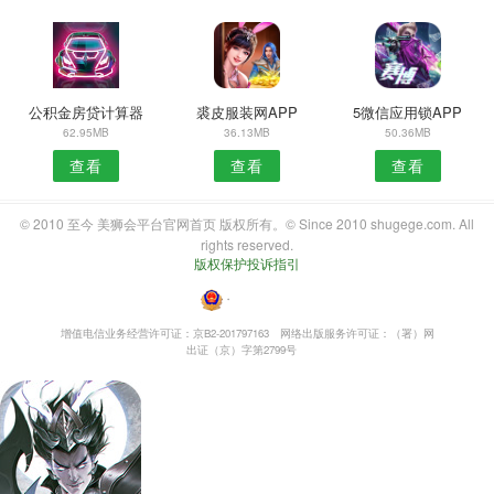
公积金房贷计算器
裘皮服装网APP
5微信应用锁APP
62.95MB
36.13MB
50.36MB
查看
查看
查看
© 2010 至今 美狮会平台官网首页 版权所有。© Since 2010 shugege.com. All
rights reserved.
版权保护投诉指引
・
增值电信业务经营许可证：京B2-201797163
网络出版服务许可证：（署）网
出证（京）字第2799号