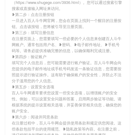
（https://www.shugege.com/3936.html）。您可以通过搜索引擎
搜索或直接输入网址来访问。
❥第二步：点击注册按钮
一旦进入百人斗牛网官网，您会在页面上找到一个醒目的注册按
钮。点击该按钮，您将被引导至注册页面。
❥第三步：填写注册信息
在注册页面上，您需要填写一些必要的个人信息来创建百人斗牛
网账户。通常包括用户名、❥密码、❥电子邮件地址、❥手机号
码等。请务必提供准确完整的信息，以确保顺利完成注册。
❥第四步：验证账户
填写完个人信息后，您可能需要进行账户验证。百人斗牛网会向
您提供的电子邮件地址或手机号码发送一条验证信息，您需要按
照提示进行验证操作。这有助于确保账户的安全性，并防止不法
分子滥用您的个人信息。
❥第五步：设置安全选项
百人斗牛网通常要求您设置一些安全选项，以增强账户的安全
性。例如，可以设置安全问题和答案，启用两步验证等功能。请
根据系统的提示设置相关选项，并妥善保管相关信息，确保您的
账户安全。
❥第六步：阅读并同意条款
在注册过程中，百人斗牛网会提供使用条款和规定供您阅读。这
些条款包括平台的使用规范、❥隐私政策等内容。在注册之前，
请仔细阅读并理解这些条款，并确保您同意并愿意遵守。