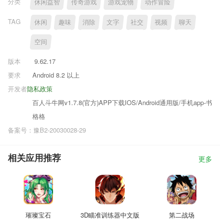
分类
休闲益智
传奇游戏
游戏宠物
动作冒险
TAG
休闲
趣味
消除
文字
社交
视频
聊天
空间
版本
9.62.17
要求
Android 8.2 以上
开发者
隐私政策
百人斗牛网v1.7.8(官方)APP下载IOS/Android通用版/手机app-书
格格
备案号：豫B2-20030028-29
相关应用推荐
更多
璀璨宝石
3D瞄准训练器中文版
第二战场