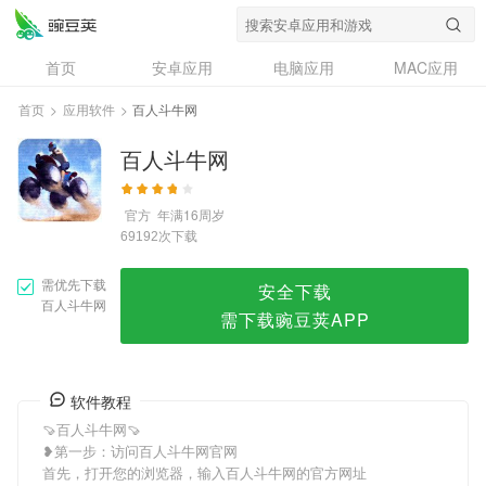
百人斗牛网
首页
安卓应用
电脑应用
MAC应用
资讯
专题
设计奖
创意应用
首页
>
应用软件
>
百人斗牛网
问答
百人斗牛网
官方
年满16周岁
次下载
69192
需优先下载
安全下载
百人斗牛网
需下载豌豆荚APP
软件教程
🍠百人斗牛网🍠
❥第一步：访问百人斗牛网官网
首先，打开您的浏览器，输入百人斗牛网的官方网址