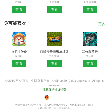
2.9GB
3.26GB
653.62MB
查看
查看
查看
你可能喜欢
更多
火龙决传奇
菲狐倚天情缘单机版
武侠群英录
5.1GB
273.92MB
33.4MB
查看
查看
查看
© 2010 至今 百人斗牛网 版权所有。© Since 2010 daxiongtv.com . All rights
reserved.
版权保护投诉指引
・
增值电信业务经营许可证：京ICP备19043480号-2
网络出版服务许可证：
（署）网出证（京）字第827号