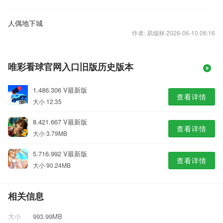
人偶地下城
作者: 易烟林 2026-06-10 06:16
唯彩看球官网入口旧版历史版本
1.486.306 V最新版
查看详情
大小 12.35
8.421.667 V最新版
查看详情
大小 3.79MB
5.716.992 V最新版
查看详情
大小 90.24MB
相关信息
大小
993.99MB