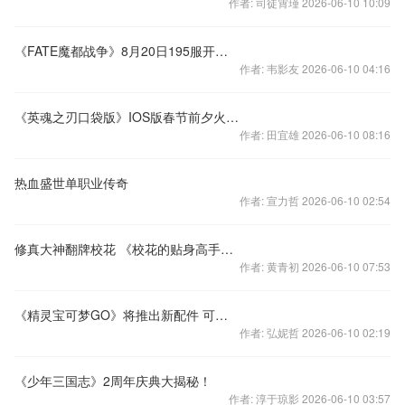
作者: 司徒霄瑾 2026-06-10 10:09
《FATE魔都战争》8月20日195服开服公告
作者: 韦影友 2026-06-10 04:16
《英魂之刃口袋版》IOS版春节前夕火爆上线！激情跨服！
作者: 田宜雄 2026-06-10 08:16
热血盛世单职业传奇
作者: 宣力哲 2026-06-10 02:54
修真大神翻牌校花 《校花的贴身高手》明日公测来袭
作者: 黄青初 2026-06-10 07:53
《精灵宝可梦GO》将推出新配件 可极大减少事故几率
作者: 弘妮哲 2026-06-10 02:19
《少年三国志》2周年庆典大揭秘！
作者: 淳于琼影 2026-06-10 03:57