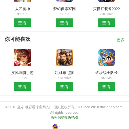
太乙魔神
梦幻像素家园
买怪打装备2022
9.53GB
7.28GB
710.36MB
查看
查看
查看
你可能喜欢
更多
疾风剑魂手游
跳跳布尼猫
终极战士队长
7.8GB
613.59MB
65.3MB
查看
查看
查看
© 2010 至今 唯彩看球官网入口旧版 版权所有。© Since 2010 daxiongtv.com .
All rights reserved.
版权保护投诉指引
・