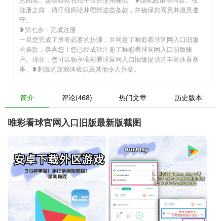
注册之前，请仔细阅读并理解这些条款，并确保您同意并愿意遵
守。
❥第七步：完成注册
一旦您完成了所有必要的步骤，并同意了唯彩看球官网入口旧版
的条款，恭喜您！您已经成功注册了唯彩看球官网入口旧版账
户。现在，您可以畅享唯彩看球官网入口旧版提供的丰富体育赛
事、❥刺激的游戏体验以及其他令人兴奋。
简介
评论(468)
热门文章
历史版本
唯彩看球官网入口旧版最新版截图