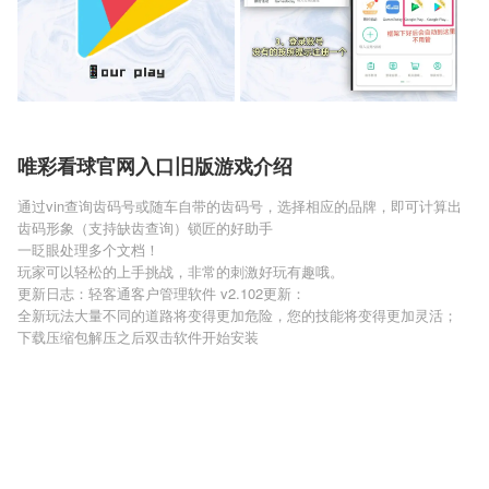
唯彩看球官网入口旧版游戏介绍
通过vin查询齿码号或随车自带的齿码号，选择相应的品牌，即可计算出
齿码形象（支持缺齿查询）锁匠的好助手
一眨眼处理多个文档！
玩家可以轻松的上手挑战，非常的刺激好玩有趣哦。
更新日志：轻客通客户管理软件 v2.102更新：
全新玩法大量不同的道路将变得更加危险，您的技能将变得更加灵活；
下载压缩包解压之后双击软件开始安装