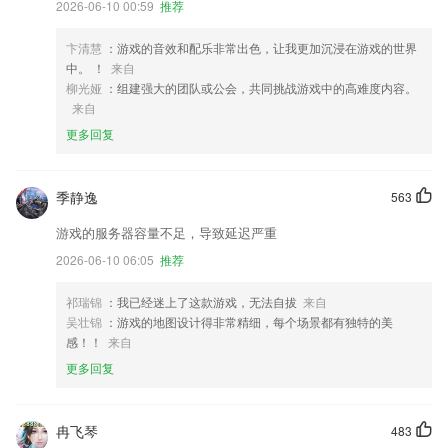
2026-06-10 00:59
推荐
卞清慧
：游戏的音效和配乐非常出色，让我更加沉浸在游戏的世界
中。 ！
来自
柳光娅
：组建强大的团队或公会，共同挑战游戏中的高难度内容。
来自
更多回复
季静逸
563
游戏的服务器容量不足，导致延迟严重
2026-06-10 06:05
推荐
祁瑞锦
：我已经迷上了这款游戏，无法自拔
来自
吴壮锦
：游戏的地图设计得非常精细，每个场景都有独特的美
感！！
来自
更多回复
冉飞琴
483