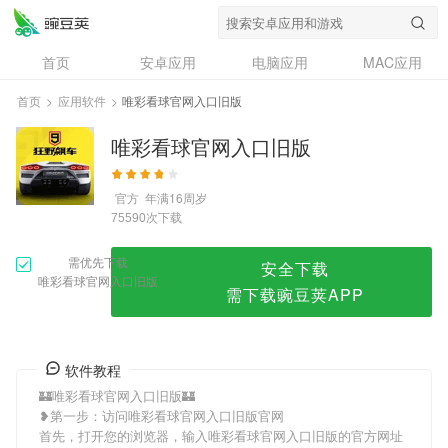
唯彩看球官网入口旧版
首页
安卓应用
电脑应用
MAC应用
资讯
专题
设计奖
创意应用
首页
>
应用软件
>
唯彩看球官网入口旧版
问答
唯彩看球官网入口旧版
官方
年满16周岁
次下载
75590
需优先下载
安全下载
唯彩看球官网入口旧版
需下载豌豆荚APP
软件教程
🏰唯彩看球官网入口旧版🏰
❥第一步：访问唯彩看球官网入口旧版官网
首先，打开您的浏览器，输入唯彩看球官网入口旧版的官方网址