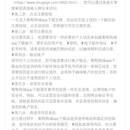
（https://www.shugege.com/3822.html）。您可以通过搜索引擎
搜索或直接输入网址来访问。
❥第二步：点击注册按钮
一旦进入葡萄商城app下载官网，您会在页面上找到一个醒目的
注册按钮。点击该按钮，您将被引导至注册页面。
❥第三步：填写注册信息
在注册页面上，您需要填写一些必要的个人信息来创建葡萄商城
app下载账户。通常包括用户名、❥密码、❥电子邮件地址、❥手
机号码等。请务必提供准确完整的信息，以确保顺利完成注册。
❥第四步：验证账户
填写完个人信息后，您可能需要进行账户验证。葡萄商城app下
载会向您提供的电子邮件地址或手机号码发送一条验证信息，您
需要按照提示进行验证操作。这有助于确保账户的安全性，并防
止不法分子滥用您的个人信息。
❥第五步：设置安全选项
葡萄商城app下载通常要求您设置一些安全选项，以增强账户的
安全性。例如，可以设置安全问题和答案，启用两步验证等功
能。请根据系统的提示设置相关选项，并妥善保管相关信息，确
保您的账户安全。
❥第六步：阅读并同意条款
在注册过程中，葡萄商城app下载会提供使用条款和规定供您阅
读。这些条款包括平台的使用规范、❥隐私政策等内容。在注册
之前，请仔细阅读并理解这些条款，并确保您同意并愿意遵守。