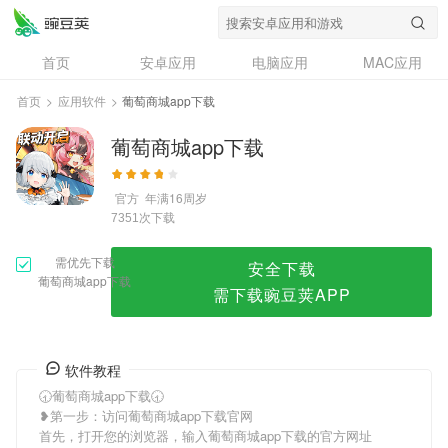
葡萄商城app下载
首页
安卓应用
电脑应用
MAC应用
资讯
专题
设计奖
创意应用
首页
>
应用软件
>
葡萄商城app下载
问答
葡萄商城app下载
官方
年满16周岁
次下载
7351
需优先下载
安全下载
葡萄商城app下载
需下载豌豆荚APP
软件教程
🕣葡萄商城app下载🕣
❥第一步：访问葡萄商城app下载官网
首先，打开您的浏览器，输入葡萄商城app下载的官方网址