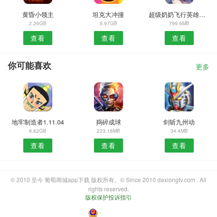
黄昏小领主
坦克大冲撞
超级奶奶飞行英雄冒险
2.26GB
9.97GB
799.6MB
查看
查看
查看
你可能喜欢
更多
地牢制造者1.11.04
捣碎成球
剑斩九州动
8.62GB
223.16MB
34.4MB
查看
查看
查看
© 2010 至今 葡萄商城app下载 版权所有。© Since 2010 daxiongtv.com . All
rights reserved.
版权保护投诉指引
・