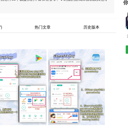
)
热门文章
历史版本