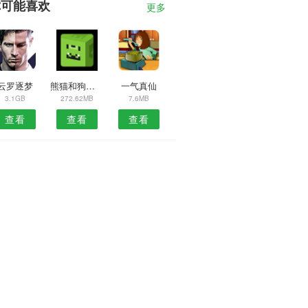
你可能喜欢
更多
云罗逐梦
熊猫和狗什么时候都好可爱呀
一气真仙
3.1GB
272.62MB
7.6MB
查看
查看
查看