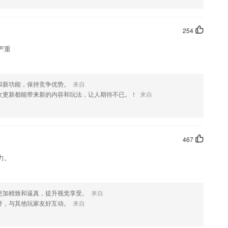
254
严重
和新功能，保持竞争优势。
来自
次更新都能带来新的内容和玩法，让人期待不已。！
来自
467
力。
更加精致和逼真，提升视觉享受。
来自
誉，与其他玩家友好互动。
来自