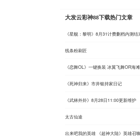
大发云彩神88下载热门文章
《星舰：黎明》8月31计费删档内测结
线条粉刷匠
《恋舞OL》一键换装 冰翼飞舞OR海
《死神归来》市井银持家日记
《武林外卦》8月28日11:00更新维护
太古仙途
出来吧我的英雄 《超神大陆》英雄召