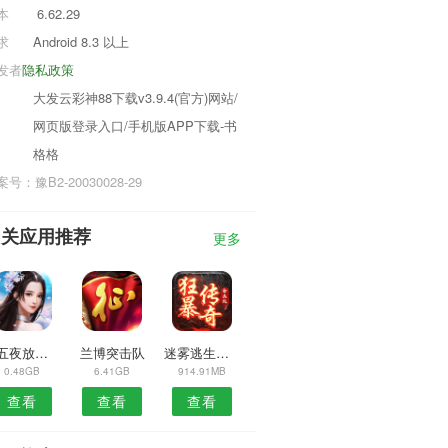
本
6.62.29
求
Android 8.3 以上
发者
隐私政策
大发云彩神88下载v3.9.4(官方)网站/
网页版登录入口/手机版APP下载-书
格格
号：豫B2-20030028-29
相关应用推荐
更多
周五夜放克我的世界版
兰博突击队
迷雾逃生最新版
0.48GB
6.41GB
914.91MB
查看
查看
查看