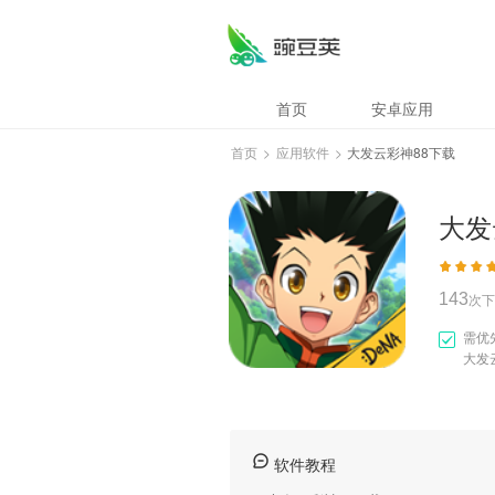
大发云彩神88下载
首页
安卓应用
首页
>
应用软件
>
大发云彩神88下载
大发
143
次下
需优
大发
软件教程