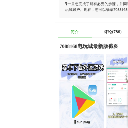
🎙一旦您完成了所有必要的步骤，并同
玩城账户。现在，您可以畅享
70881
简介
评论(789)
7088168电玩城最新版截图