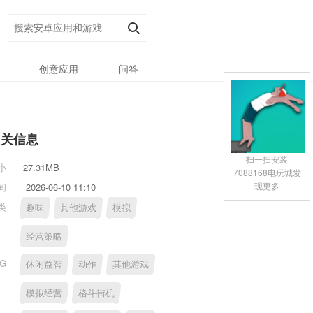
创意应用
问答
相关信息
扫一扫安装
小
27.31MB
7088168电玩城发
现更多
间
2026-06-10 11:10
类
趣味
其他游戏
模拟
经营策略
AG
休闲益智
动作
其他游戏
模拟经营
格斗街机