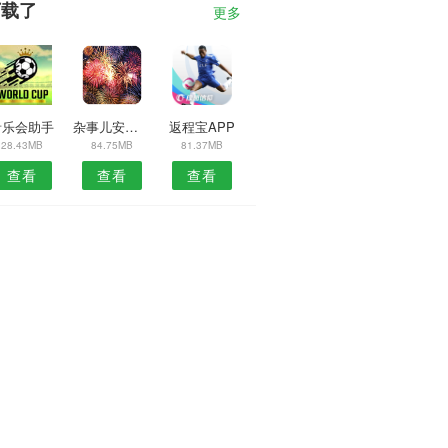
下载了
更多
音乐会助手
杂事儿安卓版
返程宝APP
28.43MB
84.75MB
81.37MB
查看
查看
查看