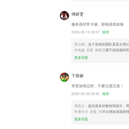
傅娇雯
服务器经常卡顿，影响游戏体验
2026-06-10 08:37
推荐
荣云翰
：这个游戏的团队真是太用心
毕炎婕 回复 路昭茂
遵守游戏规则
更多回复
卞蓉媚
享受游戏过程，不要过度沉迷！
2026-06-09 23:40
推荐
裴思义
：提供更多的教程和指引，
申屠乐月 回复 扶卿婉
增加游戏剧
更多回复