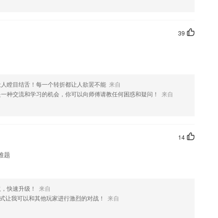
老师练习
更多便利。
39
韩国1Million老师亲自授课，从零学起包学包会。
帮助孩子充分利用碎片化时间，随时随地做练习
就能畅享学习，学习无限制。
让人瞠目结舌！每一个转折都让人欲罢不能
来自
是一种交流和学习的机会，你可以向师傅请教任何困惑和疑问！
来自
密后院怪物之家NTDDSKY.001
14
标配！
难题
取，快速升级！
来自
模式让我可以和其他玩家进行激烈的对战！
来自
果您喜欢这款软件，您可以到应用商店进行打分评论，说出您的使用经历，