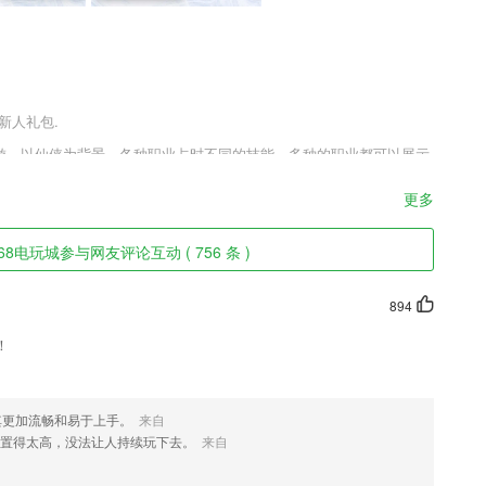
新人礼包.
G手游，以仙侠为背景，各种职业占时不同的技能，多种的职业都可以展示
，多人副本，炫酷的玩法带来超强的体验，享受着蜕变。
更多
效果，品质保证！
68电玩城参与网友评论互动 ( 756 条 )
894
日常日语的学习与练习；
学即练活学活用,教你科学记忆,高效背诵
！
家争鸣。
、知识点也是一个不错的选择
其更加流畅和易于上手。
来自
置得太高，没法让人持续玩下去。
来自
更丰富的知识，并立即打开学习模式。