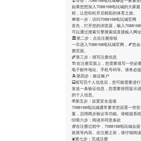
🍘导语：
7088168电玩城
🔵是一家备
如果您想加入
7088168电玩城
的大家庭
程，让您轻松开启精彩的体育之旅。
🕸第一步：访问7088168电玩城官网
首先，打开您的浏览器，输入
70881
可以通过搜索引擎搜索或直接输入网
🏛第二步：点击注册按钮
一旦进入
7088168电玩城
官网，🍂您
册页面。
🌾第三步：填写注册信息
🏗在注册页面上，您需要填写一些必
电子邮件地址、手机号码等。请务必
🏝第四步：验证账户
🚍填写完个人信息后，您可能需要进
发送一条验证信息，您需要按照提示
的个人信息。
🏵第五步：设置安全选项
7088168电玩城
通常要求您设置一些安
案，启用两步验证等功能。请根据系
🎲第六步：阅读并同意条款
🥡在注册过程中，
7088168电玩城
会提
政策等内容。在注册之前，请仔细阅
⛲️第七步：完成注册