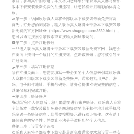
家庭，参与其中的乐趣，本文将为您详细介绍
欢乐真人麻将全部
版本下载安装最新免费
的注册流程，让您轻松开启精彩的体育之
旅。
🚙第一步：访问欢乐真人麻将全部版本下载安装最新免费官网
首先，打开您的浏览器，输入
欢乐真人麻将全部版本下载安装最
新免费
的官方网址👁（https://www.shugege.com/3532.html）。
您可以通过搜索引擎搜索或直接输入网址来访问。
🌚第二步：点击注册按钮
一旦进入
欢乐真人麻将全部版本下载安装最新免费
官网，🗽您会
在页面上找到一个醒目的注册按钮。点击该按钮，您将被引导至
注册页面。
🛹第三步：填写注册信息
㊙在注册页面上，您需要填写一些必要的个人信息来创建
欢乐真
人麻将全部版本下载安装最新免费
账户。通常包括用户名、密
码、电子邮件地址、手机号码等。请务必提供准确完整的信息，
以确保顺利完成注册。
🦈第四步：验证账户
🎭填写完个人信息后，您可能需要进行账户验证。
欢乐真人麻将
全部版本下载安装最新免费
会向您提供的电子邮件地址或手机号
码发送一条验证信息，您需要按照提示进行验证操作。这有助于
确保账户的安全性，并防止不法分子滥用您的个人信息。
🉐第五步：设置安全选项
欢乐真人麻将全部版本下载安装最新免费
通常要求您设置一些安