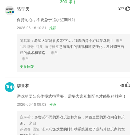
390 条 )
欢乐真人麻将全部版本下载安装最新免费软件特色
骆宁天
377
1,针对各类行程信息及时的在线了解，用户可以更好的知晓随时在线叫车
保持耐心，不要急于追求短期胜利
的高效。
2026-06-18 10:31
推荐
2,清晰简洁的游戏界面，优质的学习界面，超多的学前汉字；
3,能够帮助孩子学习到更多的英语知识；
邹茗凝
：希望大家能多多带带我，我真的是个游戏菜鸟啊！
来自
1.凌绍奇 回复 向行桂
注意游戏中的细节和环境变化，及时调整自
4,海量的成语知识库，各种类型的成语全部都拥有，平台还在不断的优化
己的战术和策略。
来自
中。
来自
5,通过搜索可以获得你需要的信息，让用户可以尽情的使用，非常的方
更多回复
便；
6,原创栏目
廖亚栋
48
欢乐真人麻将全部版本下载安装最新免费软件优势
游戏的团队合作模式很重要，需要大家互相配合才能取得胜利！
1.实时更新各地路况情况，在线导航更加方便。
2026-06-18 09:03
推荐
2.可以准备对应的绘画材料，然后根据视频课程学习绘画；
3.互动丰富不受时间场合流量限制、一台手机搞定直播
寇亨荷
：多尝试不同的游戏玩法和角色，体验全面的游戏内容和乐
趣。
来自
4.专注于禁毒知识教育，让大家可以了解毒品的危害，远离毒品。
苏锦春 回复 汤素巧
游戏里的排行榜系统激发了我与其他玩家的竞
5.【小工具】全面支持图片批量生成pdf功能,支持文字生成pdf功能
争欲望
来自