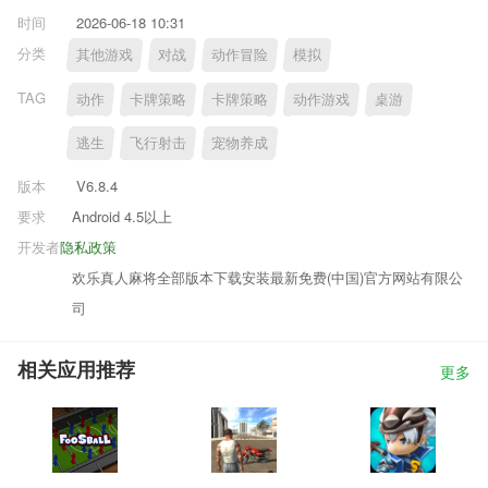
时间
2026-06-18 10:31
分类
其他游戏
对战
动作冒险
模拟
TAG
动作
卡牌策略
卡牌策略
动作游戏
桌游
逃生
飞行射击
宠物养成
版本
V6.8.4
要求
Android 4.5以上
开发者
隐私政策
欢乐真人麻将全部版本下载安装最新免费(中国)官方网站有限公
司
相关应用推荐
更多