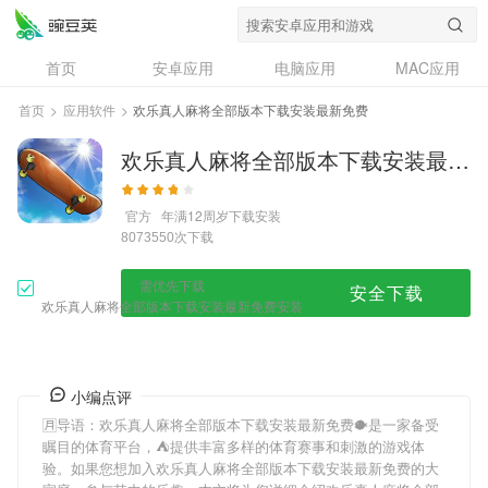
首页
安卓应用
电脑应用
MAC应用
资讯
专题
设计奖
创意应用
首页
>
应用软件
>
欢乐真人麻将全部版本下载安装最新免费
问答
欢乐真人麻将全部版本下载安装最新免费
官方
年满12周岁
下载安装
次下载
8073550
需优先下载
安全下载
欢乐真人麻将全部版本下载安装最新免费安装
小编点评
🈷导语：
欢乐真人麻将全部版本下载安装最新免费
🐡是一家备受
瞩目的体育平台，⛺️提供丰富多样的体育赛事和刺激的游戏体
验。如果您想加入
欢乐真人麻将全部版本下载安装最新免费
的大