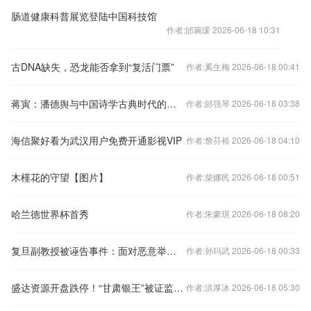
肠道健康科普展览登陆中国科技馆
作者:邰琬瑗 2026-06-18 10:31
古DNA缺失，恐龙能否拿到“复活门票”
作者:奚生梅 2026-06-18 00:41
蒋寅：潘德舆与中国诗学古典时代的终结
作者:邰强琴 2026-06-18 03:38
海信聚好看为武汉用户免费开通影视VIP
作者:詹芬裕 2026-06-18 04:10
木槿花的守望【图片】
作者:柴娜民 2026-06-18 00:51
哈兰德世界杯首秀
作者:朱豪琪 2026-06-18 08:20
复旦副教授被诬告事件：面对恶意举报，学校该如何给教师撑腰？
作者:孙玛武 2026-06-18 00:33
盛达资源开盘跌停！“甘肃银王”被证监会立案，去年旗下企业发生安全事故
作者:洪厚冰 2026-06-18 05:30