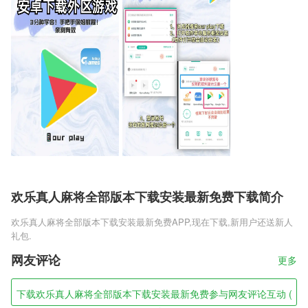
欢乐真人麻将全部版本下载安装最新免费下载简介
欢乐真人麻将全部版本下载安装最新免费
APP,现在下载,新用户还送新人
礼包.
欢乐真人麻将全部版本下载安装最新免费是一款非常经典的传奇类动作冒
网友评论
更多
险手游，老玩家可以在这款游戏里面找到属于自己的青春和回忆，因为游
戏中有很多东西都没怎么改变，而且游戏的画面还是老传奇的复古风格，
下载欢乐真人麻将全部版本下载安装最新免费参与网友评论互动 (
可以说老玩家看到这个画面都可以感觉到青春的气息。