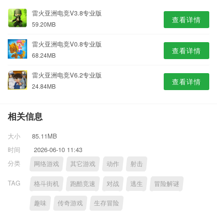
雷火亚洲电竞V3.8专业版
查看详情
59.20MB
雷火亚洲电竞V0.8专业版
查看详情
68.24MB
雷火亚洲电竞V6.2专业版
查看详情
24.84MB
相关信息
大小
85.11MB
时间
2026-06-10 11:43
分类
网络游戏
其它游戏
动作
射击
TAG
格斗街机
跑酷竞速
对战
逃生
冒险解谜
趣味
传奇游戏
生存冒险