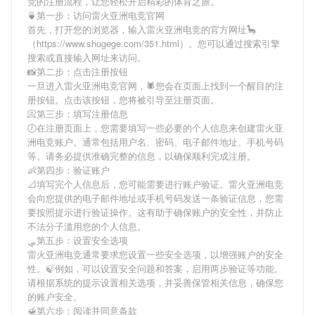
竞
的注册流程，让您轻松开启精彩的体育之旅。
🍵第一步：访问雷火亚洲电竞官网
首先，打开您的浏览器，输入
雷火亚洲电竞
的官方网址🦕
（https://www.shugege.com/351.html）。您可以通过搜索引擎
搜索或直接输入网址来访问。
📸第二步：点击注册按钮
一旦进入
雷火亚洲电竞
官网，🕷您会在页面上找到一个醒目的注
册按钮。点击该按钮，您将被引导至注册页面。
📀第三步：填写注册信息
🕖在注册页面上，您需要填写一些必要的个人信息来创建
雷火亚
洲电竞
账户。通常包括用户名、密码、电子邮件地址、手机号码
等。请务必提供准确完整的信息，以确保顺利完成注册。
👶第四步：验证账户
📐填写完个人信息后，您可能需要进行账户验证。
雷火亚洲电竞
会向您提供的电子邮件地址或手机号码发送一条验证信息，您需
要按照提示进行验证操作。这有助于确保账户的安全性，并防止
不法分子滥用您的个人信息。
🛷第五步：设置安全选项
雷火亚洲电竞
通常要求您设置一些安全选项，以增强账户的安全
性。🍃例如，可以设置安全问题和答案，启用两步验证等功能。
请根据系统的提示设置相关选项，并妥善保管相关信息，确保您
的账户安全。
🍯第六步：阅读并同意条款