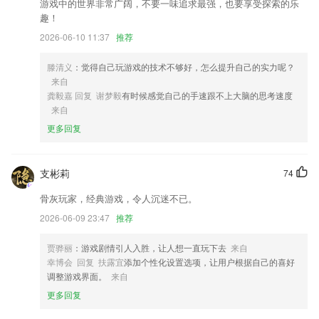
游戏中的世界非常广阔，不要一味追求最强，也要享受探索的乐
社区开启智能推荐，过滤广告信息~
趣！
支持修改手机号
2026-06-10 11:37
推荐
大图页支持保存壁纸，高清壁纸设置锁屏
滕清义
：觉得自己玩游戏的技术不够好，怎么提升自己的实力呢？
全新形态，多游戏内容便捷浏览
来自
联系我们
龚毅嘉 回复 谢梦毅
有时候感觉自己的手速跟不上大脑的思考速度
以上就是雷火亚洲电竞的介绍，如果您喜欢这款软件，您可以到应用商店
来自
进行打分评论，说出您的使用经历，以帮助我们更好的对产品进行优化修
更多回复
改。
支彬莉
74
骨灰玩家，经典游戏，令人沉迷不已。
2026-06-09 23:47
推荐
贾骅丽
：游戏剧情引人入胜，让人想一直玩下去
来自
幸博会 回复 扶露宜
添加个性化设置选项，让用户根据自己的喜好
调整游戏界面。
来自
更多回复