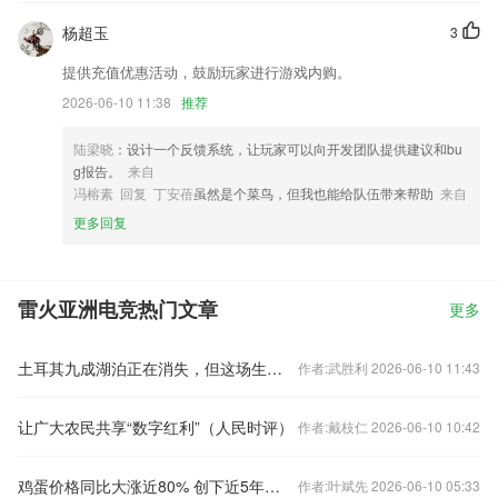
杨超玉
3
提供充值优惠活动，鼓励玩家进行游戏内购。
2026-06-10 11:38
推荐
陆梁晓
：设计一个反馈系统，让玩家可以向开发团队提供建议和bu
g报告。
来自
冯榕素 回复 丁安蓓
虽然是个菜鸟，但我也能给队伍带来帮助
来自
更多回复
雷火亚洲电竞热门文章
更多
土耳其九成湖泊正在消失，但这场生态灾难才刚刚开始
作者:武胜利 2026-06-10 11:43
让广大农民共享“数字红利”（人民时评）
作者:戴枝仁 2026-06-10 10:42
鸡蛋价格同比大涨近80% 创下近5年同期最高
作者:叶斌先 2026-06-10 05:33