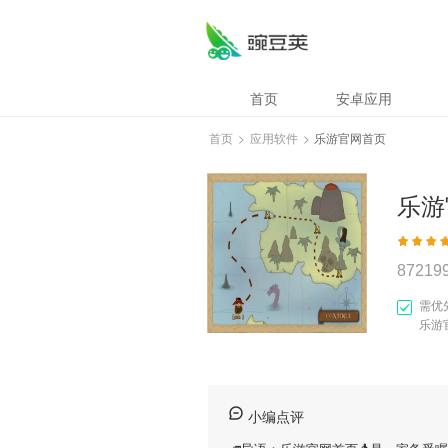
首页
安卓应用
首页
>
应用软件
>
乐游官网首页
乐游
87219
需优
乐游
小编点评