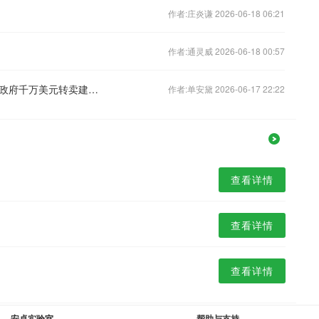
作者:庄炎谦 2026-06-18 06:21
作者:通灵威 2026-06-18 00:57
美国得州农民捐地约定建公园，被当地政府千万美元转卖建数据中心
作者:单安黛 2026-06-17 22:22
查看详情
查看详情
查看详情
安卓实验室
帮助与支持