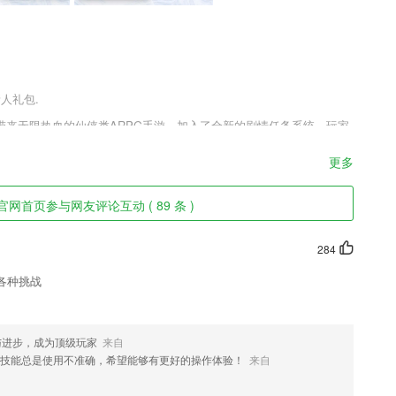
新人礼包.
带来无限热血的仙侠类ARPG手游，加入了全新的剧情任务系统，玩家
，各种神宠坐骑，血战无间，角逐最强掌控者，感兴趣的玩家快来下载
更多
网首页参与网友评论互动 ( 89 条 )
店，管理门店，查看订单状态，满足多样办公需要。
览，轻松挂机，获取奖励；
284
喜欢的内容。
各种挑战
库，形成自己的小题库，针对性练习，提高通过率。
很有帮助的
与进步，成为顶级玩家
来自
更新，更有更新提醒功能，让书迷不错过任何精彩内容；
技能总是使用不准确，希望能够有更好的操作体验！
来自