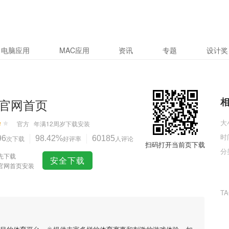
电脑应用
MAC应用
资讯
专题
设计奖
官网首页
大
官方
年满12周岁
下载安装
时
96
次下载
98.42%
好评率
60185
人评论
扫码打开当前页下载
分
先下载
安全下载
官网首页安装
T