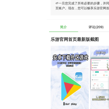
🌱一旦您完成了所有必要的步骤，并
页账户。现在，您可以畅享
乐游官网
简介
评论(209)
乐游官网首页最新版截图