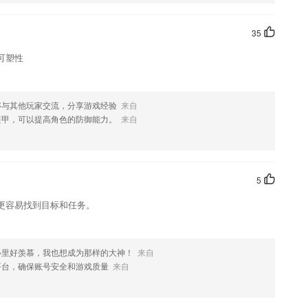
35
欢这款软件，您可以到应用商店进行打分评论，说出您的使用经历，以
可塑性
够与其他玩家交流，分享游戏经验
来自
盔甲，可以提高角色的防御能力。
来自
5
更容易找到目标和任务。
心里好羡慕，我也想成为那样的大神！
来自
平台，确保账号安全和游戏质量
来自