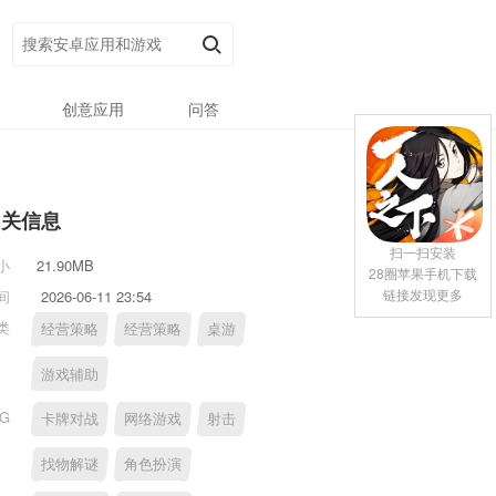
创意应用
问答
相关信息
扫一扫安装
小
21.90MB
28圈苹果手机下载
链接发现更多
间
2026-06-11 23:54
类
经营策略
经营策略
桌游
游戏辅助
AG
卡牌对战
网络游戏
射击
找物解谜
角色扮演