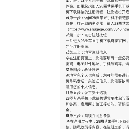
🌇导语：
28圈苹果手机下载链接
🗝是
体验。如果您想加入
28圈苹果手机下
机下载链接
的注册流程，让您轻松开
🚜第一步：访问28圈苹果手机下载链
首先，打开您的浏览器，输入
28圈苹
（https://www.shugege.co
🎷第二步：点击注册按钮
一旦进入
28圈苹果手机下载链接
官网
导至注册页面。
🍒第三步：填写注册信息
🍃在注册页面上，您需要填写一些必
密码、电子邮件地址、手机号码等。
💒第四步：验证账户
🍧填写完个人信息后，您可能需要进
机号码发送一条验证信息，您需要按
滥用您的个人信息。
⛩第五步：设置安全选项
28圈苹果手机下载链接
通常要求您设置
和答案，启用两步验证等功能。请根
全。
🏤第六步：阅读并同意条款
🚲在注册过程中，
28圈苹果手机下载
范、隐私政策等内容。在注册之前，