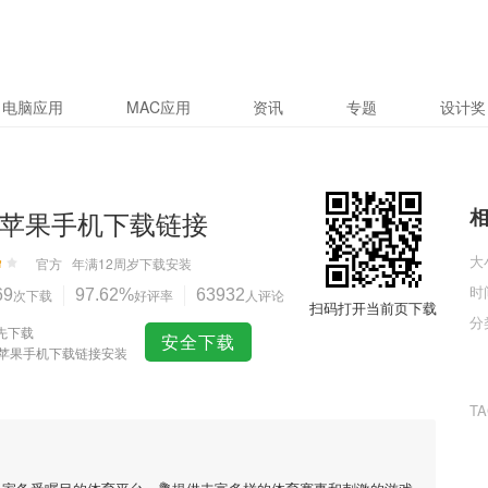
电脑应用
MAC应用
资讯
专题
设计奖
圈苹果手机下载链接
大
官方
年满12周岁
下载安装
时
69
次下载
97.62%
好评率
63932
人评论
扫码打开当前页下载
分
先下载
安全下载
圈苹果手机下载链接安装
T