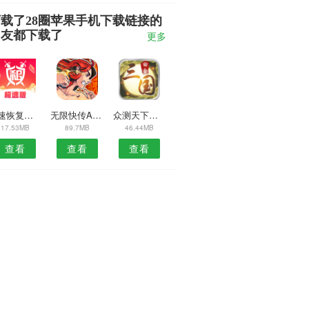
载了28圈苹果手机下载链接的
朋友都下载了
更多
极速恢复王安卓版
无限快传APP
众测天下安卓版
17.53MB
89.7MB
46.44MB
查看
查看
查看