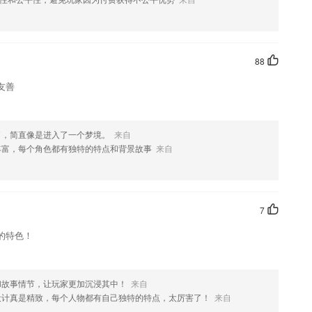
，如果您喜欢这款软件，您可以到应用商店进行打分评论，说出您的使用
修改。
88
友善
了，简直像是进入了一个梦境。
来自
丰富，每个角色都有独特的特点和背景故事
来自
7
的特色！
和故事情节，让玩家更加沉浸其中！
来自
设计真是精致，每个人物都有自己独特的特点，太厉害了！
来自