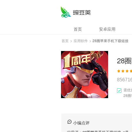
首页
安卓应用
首页
>
应用软件
>
28圈苹果手机下载链接
28
85671
需优
28
小编点评