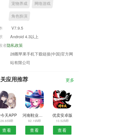
宠物养成
网络游戏
角色扮演
本
V7.9.5
求
Android 4.3以上
发者
隐私政策
28圈苹果手机下载链接(中国)官方网
站有限公司
相关应用推荐
更多
今天APP
河南鞋业安卓版
优卖安卓版
26.65MB
92.19MB
10.52MB
查看
查看
查看