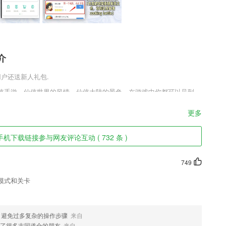
介
用户还送新人礼包.
仙侠手游，仙侠世界的风情，仙侠大陆的景色，在游戏中你都可以见到，
验，游戏有着宏大的世界观，极高的自由度，玩家可以自由选择职业，风
之外，一梦仙尘仙侠新增了大量的天气系统，例如打雷、下雨、等天
更多
样的感受。
色
机下载链接参与网友评论互动 ( 732 条 )
749
模式和关卡
预约上课，线上课堂互动，学习雅思不再枯燥！
，避免过多复杂的操作步骤
来自
了很多志同道合的朋友
来自