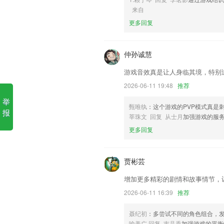
6,对于店铺的任何情况都能第一时间知道
来自
28圈苹果手机下载链接软件优
更多回复
1.历年考试试题练习功能，能够让学生通过
2.各种实惠的优质学习工具，成本价咯
仲孙诚慧
3.视频2265直播的课程能够让用户在
游戏音效真是让人身临其境，特别
4.这里包含励志语录，情感文案，爱情宣
2026-06-11 19:48
推荐
5.指定朗读，随意组合想要听的内容。
举
甄唯纨
：这个游戏的PVP模式真是
报
6.家长可根据教师的个人介绍与其他家长
莘珠文 回复 从士月
加强游戏的服
28圈苹果手机下载链接更新了
更多回复
修复：部分用户无法注册的问题
简化首页UI布局
贾彬芸
修复了已发现的问题，优化了程序。
增加更多精彩的剧情和故事情节，
二新增【促销信息】
2026-06-11 16:39
推荐
针对部分用户访问闪退的问题进行了修复
聂纪初
：多尝试不同的角色组合，
个人中心体验优化
喻美广 回复 韦晶香
加强游戏的平衡