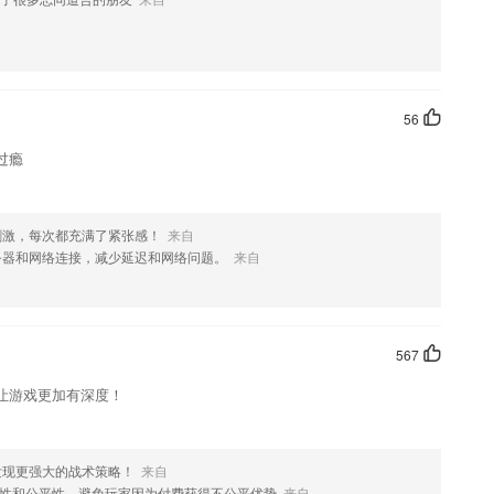
，是一个非常方便的管理软件。
势
app做历年的考试试题
56
线学习，通过回答问题的方式来学习更多的知识内容
过瘾
言，名言名句，电影台词，以及背景图集等等。
刺激，每次都充满了紧张感！
来自
的授课评价判断教师综合水平
务器和网络连接，减少延迟和网络问题。
来自
什么?
567
让游戏更加有深度！
发现更强大的战术策略！
来自
性和公平性，避免玩家因为付费获得不公平优势
来自