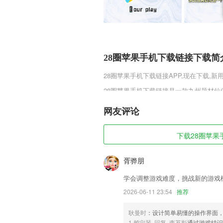
28圈苹果手机下载链接下载简
28圈苹果手机下载链接
APP,现在下载,新
28圈苹果手机下载链接是一款九州题材
全新3D引擎给玩家带来端游化的游戏体
华的年代再次来展现你的极品魅力，除此
网友评论
气，让玩家每一次体验游戏都会拥有不一
28圈苹果手机下载链接软件特
下载28圈苹果手
1,是广告推广的神器
胥骅朋
2,全体人员选购商业保险
学会调整游戏难度，挑战新的游戏
3,尽调服务
2026-06-11 23:54
推荐
4,雅思界超强大牛，每周课表，按需选课
5,整理重复联系人，联系列表更清晰；
耿曼时
：设计简单易懂的操作界面
1.赖宁琴 回复 李茗影
通过游戏结识