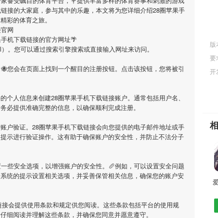
一家备受瞩目的体育平台，💐提供丰富多样的体育赛事和刺激的游戏
载链接
的大家庭，参与其中的乐趣，本文将为您详细介绍
28圈苹果手
启精彩的体育之旅。
接官网
果手机下载链接
的官方网址🌴
版
m/3346.html）。您可以通过搜索引擎搜索或直接输入网址来访问。
要
，🐝您会在页面上找到一个醒目的注册按钮。点击该按钮，您将被引
开
要的个人信息来创建
28圈苹果手机下载链接
账户。通常包括用户名、
请务必提供准确完整的信息，以确保顺利完成注册。
行账户验证。
28圈苹果手机下载链接
会向您提供的电子邮件地址或手
照提示进行验证操作。这有助于确保账户的安全性，并防止不法分子
一些安全选项，以增强账户的安全性。🥖例如，可以设置安全问题
据系统的提示设置相关选项，并妥善保管相关信息，确保您的账户安
爱
链接
会提供使用条款和规定供您阅读。这些条款包括平台的使用规
请仔细阅读并理解这些条款，并确保您同意并愿意遵守。