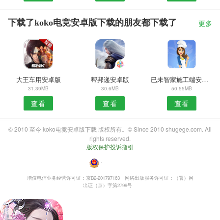
下载了koko电竞安卓版下载的朋友都下载了
更多
大王车用安卓版
帮邦递安卓版
已未智家施工端安卓版
31.39MB
30.6MB
50.55MB
查看
查看
查看
© 2010 至今 koko电竞安卓版下载 版权所有。© Since 2010 shugege.com. All
rights reserved.
版权保护投诉指引
・
增值电信业务经营许可证：京B2-201797163
网络出版服务许可证：（署）网
出证（京）字第2799号