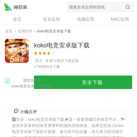
首页
安卓应用
电脑应用
MAC应用
资讯
专题
设计奖
创意应用
首页
>
应用软件
>
koko电竞安卓版下载
问答
koko电竞安卓版下载
官方
年满12周岁
下载安装
次下载
1749880
需优先下载
安全下载
koko电竞安卓版下载安装
小编点评
🅾导语：
koko电竞安卓版下载
🏕是一家备受瞩目的体育平台，🏞
提供丰富多样的体育赛事和刺激的游戏体验。如果您想加入
koko
电竞安卓版下载
的大家庭，参与其中的乐趣，本文将为您详细介