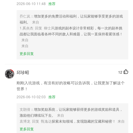
3,提供个人实名认证、企业实名认证、人脸识别认证等多种实名认证服务
2026-06-10 11:48
推荐
接口，有效防止用户身份冒用、欺骗等风险
乔仁岚
：增加更多的免费活动和福利，让玩家能够享受更多的游戏
4,文字词汇语法阅读听力翻译口语，各门类专项训练，模块考题；
福利。
来自
5,番茄完成/休息结束铃声、振动提醒
1.奚炎杰 回复 柳士风
游戏的副本设计非常精彩，每一次的副本挑
战都让我面临着各种不同的敌人和难题，让我一直保持着紧张感！
6,【写游记】每次外出游玩，及时把自己的行程记录成精致的小相册，那
来自
是人生的足迹。
来自
koko电竞安卓版下载软件优势
更多回复
1.所有的专业知识都有详细的分析和讲解，方便用户学习。
2.·多种课程：分级别授课，学习更有针对性
邱珍昭
12
3.这里有很多的教学材料可以免费为你分享，只要你有时间就可以线上学
刚刚入坑游戏，有没有好的攻略可以告诉我，让我更加了解这个
习，分类也比较的清晰。
世界！
4.各种学习通知展示在平台里，用户在线就能够快速的进行查看；
2026-06-10 02:03
推荐
5.支持文字、语音以及拍照等三种输入方式，人性化且高效的设计，海员
复习中遇到的疑问一搜便知。
支朗倩
：增加奖励系统，让玩家能够获得更多的游戏奖励和道具，
激励他们继续玩下去。
来自
6.解析全：最全的化学作业，覆盖学科90%以上的课本练习册解析
袁博龙 回复 甄逸达
探索未知领域，发现隐藏的宝藏和秘密！
来自
koko电竞安卓版下载更新了什么?
更多回复