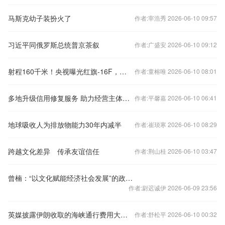
马斯克幼子装扮火了
作者:宰浩秀 2026-06-10 09:57
习近平同俄罗斯总统普京茶叙
作者:广盛安 2026-06-10 09:12
射程160千米！央视曝光红旗-16F，国产“施基利”登上世界巅峰
作者:童榕唯 2026-06-10 08:01
多地升级信用修复服务 助力经营主体重塑良好信用
作者:平馨嘉 2026-06-10 06:41
地球吸收人为排放物能力30年内减半
作者:崔琰寒 2026-06-10 08:29
跨越文化差异 传承友谊信任
作者:荆山桂 2026-06-10 03:47
曾楠：“以文化赋能经济社会发展”的政治经济学阐释
作者:尉迟诚伊 2026-06-09 23:56
英媒披露伊朗收取的海峡通行费用大幅下降
作者:舒松平 2026-06-10 00:32