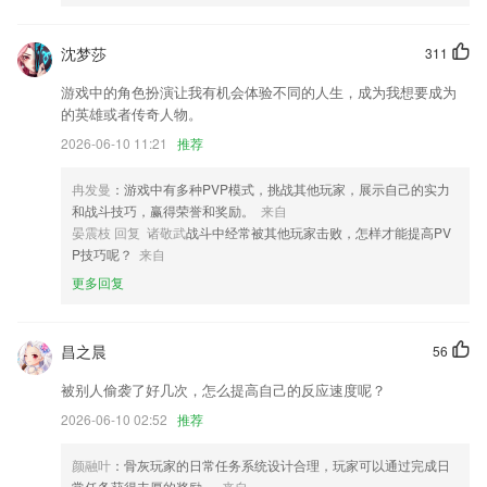
优化算法引擎,扫描速度更快
全新形态，多游戏内容便捷浏览
沈梦莎
311
优化神奇智慧应用推荐小部件的算法，推荐更准更全。
游戏中的角色扮演让我有机会体验不同的人生，成为我想要成为
手艺人入驻申请
的英雄或者传奇人物。
2026-06-10 11:21
推荐
新增广东省库业绩
普卡会员放开申请实体卡权利
冉发曼
：游戏中有多种PVP模式，挑战其他玩家，展示自己的实力
联系我们
和战斗技巧，赢得荣誉和奖励。
来自
以上就是koko电竞安卓版下载的介绍，如果您喜欢这款软件，您可以到
晏震枝 回复 诸敬武
战斗中经常被其他玩家击败，怎样才能提高PV
应用商店进行打分评论，说出您的使用经历，以帮助我们更好的对产品进
P技巧呢？
来自
行优化修改。
更多回复
昌之晨
56
被别人偷袭了好几次，怎么提高自己的反应速度呢？
2026-06-10 02:52
推荐
颜融叶
：骨灰玩家的日常任务系统设计合理，玩家可以通过完成日
常任务获得丰厚的奖励。
来自