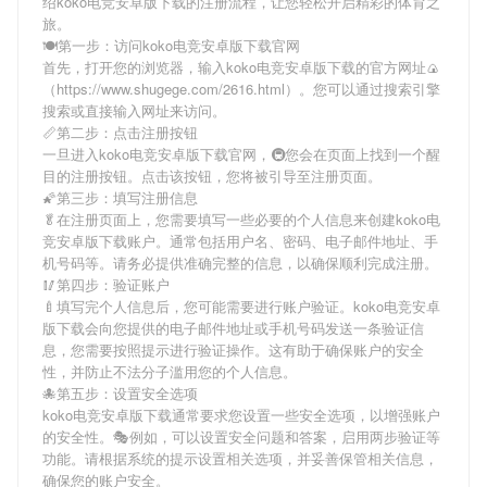
绍
koko电竞安卓版下载
的注册流程，让您轻松开启精彩的体育之
旅。
🍽第一步：访问koko电竞安卓版下载官网
首先，打开您的浏览器，输入
koko电竞安卓版下载
的官方网址🍙
（https://www.shugege.com/2616.html）。您可以通过搜索引擎
搜索或直接输入网址来访问。
📏第二步：点击注册按钮
一旦进入
koko电竞安卓版下载
官网，🚇您会在页面上找到一个醒
目的注册按钮。点击该按钮，您将被引导至注册页面。
🌠第三步：填写注册信息
🥬在注册页面上，您需要填写一些必要的个人信息来创建
koko电
竞安卓版下载
账户。通常包括用户名、密码、电子邮件地址、手
机号码等。请务必提供准确完整的信息，以确保顺利完成注册。
🥢第四步：验证账户
🍼填写完个人信息后，您可能需要进行账户验证。
koko电竞安卓
版下载
会向您提供的电子邮件地址或手机号码发送一条验证信
息，您需要按照提示进行验证操作。这有助于确保账户的安全
性，并防止不法分子滥用您的个人信息。
🐙第五步：设置安全选项
koko电竞安卓版下载
通常要求您设置一些安全选项，以增强账户
的安全性。🎭例如，可以设置安全问题和答案，启用两步验证等
功能。请根据系统的提示设置相关选项，并妥善保管相关信息，
确保您的账户安全。