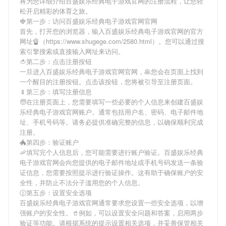
将为您详细介绍
百盛娱乐经典电子游戏官网
的注册流程，让您轻
松开启精彩的体育之旅。
🍓第一步：访问百盛娱乐经典电子游戏官网官网
首先，打开您的浏览器，输入
百盛娱乐经典电子游戏官网
的官方
网址🔏（https://www.shugege.com/2580.html）。您可以通过搜
索引擎搜索或直接输入网址来访问。
🍅第二步：点击注册按钮
一旦进入
百盛娱乐经典电子游戏官网
官网，🥞您会在页面上找到
一个醒目的注册按钮。点击该按钮，您将被引导至注册页面。
🍢第三步：填写注册信息
🧓在注册页面上，您需要填写一些必要的个人信息来创建
百盛娱
乐经典电子游戏官网
账户。通常包括用户名、密码、电子邮件地
址、手机号码等。请务必提供准确完整的信息，以确保顺利完成
注册。
🐲第四步：验证账户
🦐填写完个人信息后，您可能需要进行账户验证。
百盛娱乐经典
电子游戏官网
会向您提供的电子邮件地址或手机号码发送一条验
证信息，您需要按照提示进行验证操作。这有助于确保账户的安
全性，并防止不法分子滥用您的个人信息。
🕧第五步：设置安全选项
百盛娱乐经典电子游戏官网
通常要求您设置一些安全选项，以增
强账户的安全性。🥤例如，可以设置安全问题和答案，启用两步
验证等功能。请根据系统的提示设置相关选项，并妥善保管相关