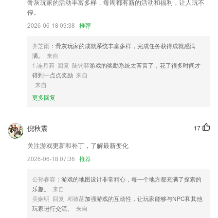
骨灰玩家的活动丰富多样，每周都有新的活动和福利，让人玩不
2,3：海量精美视频动画、磨耳朵音频；营造好的视听体验；
停。
3,教学课程
2026-06-18 09:38
推荐
4,无论是求职,招聘,还是商务合作,人脉拓展,在这里你可以找到各行各业
齐芝雨
：骨灰玩家的成就系统丰富多样，完成任务获得成就感满
的专业人士为你答疑解惑
满。
来自
5,如果你想与四大的精英人群为伍，那么注册会计师是你优先的选择。
1.连月莉 回复 陆钧容
游戏的奖励系统太吝啬了，花了很多时间才
得到一点点奖励
来自
6,软件的所有屏幕录制模式都是免费使用的，屏幕录制非常方便。
来自
百盛娱乐经典电子游戏官网软件优势
更多回复
1.主要为建筑行业安全员岗位提供考试练习题、考前模拟，帮助安全员考
试顺利通过。
倪秋震
17
2.·远程唤醒，足不出户，全方位掌握爱车状况。
关注游戏更新和补丁，了解最新变化
3.拒绝题海战术 精准击中击破考点
2026-06-18 07:36
推荐
4.医生在个人中心可以对自己的信息进行管理，比如填写自己所在医院
等。
公孙春容
：游戏的地图设计非常精心，每一个地方都充满了探索的
5.纯手绘的精美教学卡片，包含了常见的启蒙单词，帮助2265孩子更好地
乐趣。
来自
记住自然拼读的发音规律。
吴娴明 回复 邓致菡
加强游戏的互动性，让玩家能够与NPC和其他
玩家进行交流。
来自
6.根据英语游戏中展示的英语单词发音和所对应的实物，进行英语单词拼