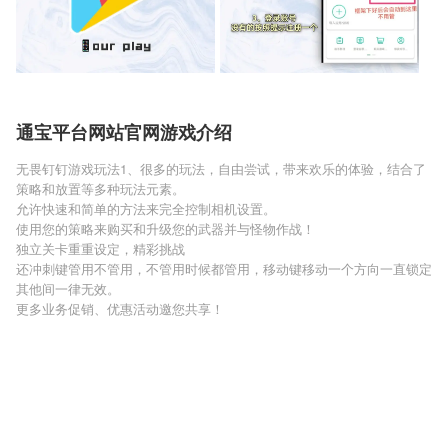
通宝平台网站官网游戏介绍
无畏钉钉游戏玩法1、很多的玩法，自由尝试，带来欢乐的体验，结合了
策略和放置等多种玩法元素。
允许快速和简单的方法来完全控制相机设置。
使用您的策略来购买和升级您的武器并与怪物作战！
独立关卡重重设定，精彩挑战
还冲刺键管用不管用，不管用时候都管用，移动键移动一个方向一直锁定
其他间一律无效。
更多业务促销、优惠活动邀您共享！