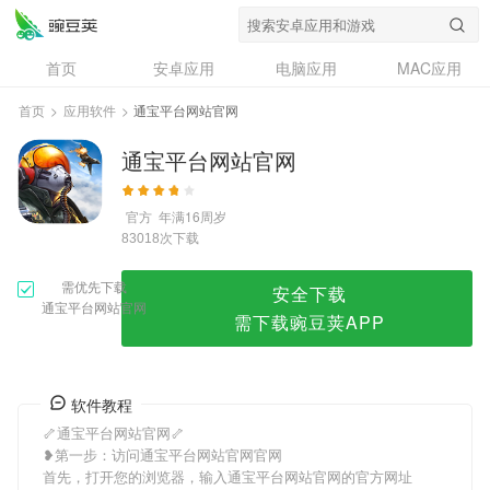
通宝平台网站官网
首页
安卓应用
电脑应用
MAC应用
资讯
专题
设计奖
创意应用
首页
>
应用软件
>
通宝平台网站官网
问答
通宝平台网站官网
官方
年满16周岁
次下载
83018
需优先下载
安全下载
通宝平台网站官网
需下载豌豆荚APP
软件教程
🦴通宝平台网站官网🦴
❥第一步：访问通宝平台网站官网官网
首先，打开您的浏览器，输入通宝平台网站官网的官方网址