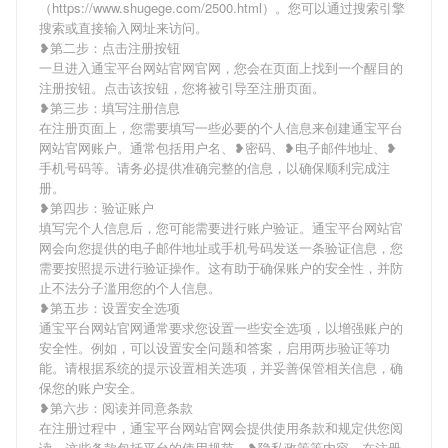
（https://www.shugege.com/2500.html）。您可以通过搜索引擎
搜索或直接输入网址来访问。
❥第二步：点击注册按钮
一旦进入通宝平台网站官网官网，您会在页面上找到一个醒目的
注册按钮。点击该按钮，您将被引导至注册页面。
❥第三步：填写注册信息
在注册页面上，您需要填写一些必要的个人信息来创建通宝平台
网站官网账户。通常包括用户名、❥密码、❥电子邮件地址、❥
手机号码等。请务必提供准确完整的信息，以确保顺利完成注
册。
❥第四步：验证账户
填写完个人信息后，您可能需要进行账户验证。通宝平台网站官
网会向您提供的电子邮件地址或手机号码发送一条验证信息，您
需要按照提示进行验证操作。这有助于确保账户的安全性，并防
止不法分子滥用您的个人信息。
❥第五步：设置安全选项
通宝平台网站官网通常要求您设置一些安全选项，以增强账户的
安全性。例如，可以设置安全问题和答案，启用两步验证等功
能。请根据系统的提示设置相关选项，并妥善保管相关信息，确
保您的账户安全。
❥第六步：阅读并同意条款
在注册过程中，通宝平台网站官网会提供使用条款和规定供您阅
读。这些条款包括平台的使用规范、❥隐私政策等内容。在注册