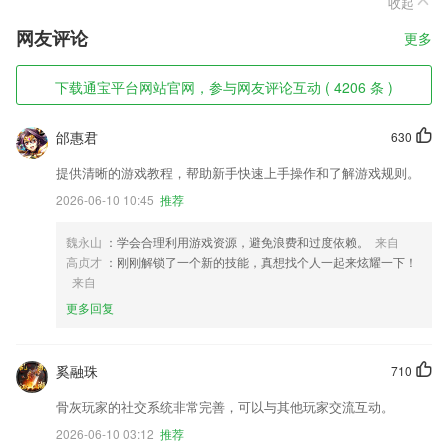
收起
网友评论
更多
下载通宝平台网站官网，参与网友评论互动 ( 4206 条 )
邰惠君
630
提供清晰的游戏教程，帮助新手快速上手操作和了解游戏规则。
2026-06-10 10:45
推荐
魏永山
：学会合理利用游戏资源，避免浪费和过度依赖。
来自
高贞才
：刚刚解锁了一个新的技能，真想找个人一起来炫耀一下！
来自
更多回复
奚融珠
710
骨灰玩家的社交系统非常完善，可以与其他玩家交流互动。
2026-06-10 03:12
推荐