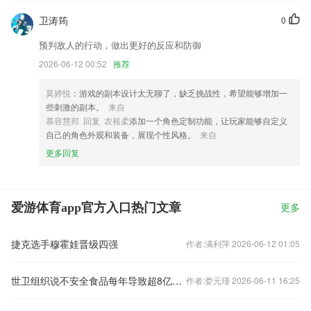
卫涛筠
0
预判敌人的行动，做出更好的反应和防御
2026-06-12 00:52
推荐
莫婷悦
：游戏的副本设计太无聊了，缺乏挑战性，希望能够增加一
些刺激的副本。
来自
慕容慧邦 回复 农裕柔
添加一个角色定制功能，让玩家能够自定义
自己的角色外观和装备，展现个性风格。
来自
更多回复
爱游体育app官方入口热门文章
更多
捷克选手穆霍娃晋级四强
作者:满利萍 2026-06-12 01:05
世卫组织说不安全食品每年导致超8亿人患病
作者:娄元瑾 2026-06-11 16:25