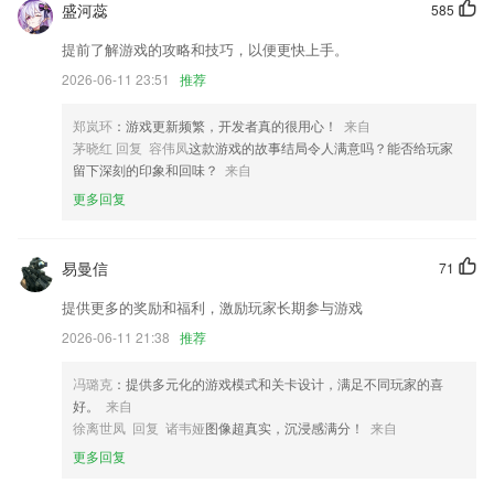
以致用的目的。
盛河蕊
585
爱游体育app官方入口更新了什么?
提前了解游戏的攻略和技巧，以便更快上手。
2026-06-11 23:51
推荐
优化界面展示，修复了一些BUG。
隐私政策优化
郑岚环
：游戏更新频繁，开发者真的很用心！
来自
支付便捷，周周可提现；
茅晓红 回复 容伟凤
这款游戏的故事结局令人满意吗？能否给玩家
留下深刻的印象和回味？
来自
摄像机灯控开关
更多回复
阅读所有类型的文档
姿势宇宙，最IN的拍照流行趋势都在这里
易曼信
71
联系我们
以上就是爱游体育app官方入口的介绍，如果您喜欢这款软件，您可以到
提供更多的奖励和福利，激励玩家长期参与游戏
应用商店进行打分评论，说出您的使用经历，以帮助我们更好的对产品进
2026-06-11 21:38
推荐
行优化修改。
冯璐克
：提供多元化的游戏模式和关卡设计，满足不同玩家的喜
好。
来自
徐离世凤 回复 诸韦娅
图像超真实，沉浸感满分！
来自
更多回复