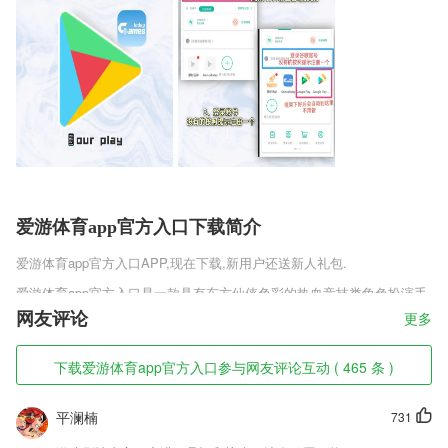
爱游体育app官方入口下载简介
爱游体育app官方入口
APP,现在下载,新用户还送新人礼包.
爱游体育app官方入口是一款具有东方仙侠色彩的热血竞技类角色扮演手
机游戏。在这个高度自由的炫斗世界之中，玩家们需要选择自己喜欢的职
网友评论
更多
业角色开始你的炫斗挑战之旅。简单畅爽的游戏操作，激发你挑战欲望的
炫斗竞技模式，你需要搭配不同的宝石去完成各种挑战，超级震撼的打击
下载爱游体育app官方入口参与网友评论互动 ( 465 条 )
震撼感，让你感受到真实的社交模式，全新的仙侠世界为你开启。
爱游体育app官方入口软件特色
平澜楠
731
1,各种有趣的兑换奖励来激励咱们的孩子学习英语的能力，