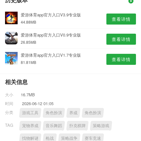
历史版本
爱游体育app官方入口V3.9专业版
查看详情
44.88MB
爱游体育app官方入口V0.9专业版
查看详情
26.85MB
爱游体育app官方入口V1.7专业版
查看详情
81.81MB
相关信息
大小
16.7MB
时间
2026-06-12 01:05
分类
游戏工具
角色扮演
养成
角色扮演
TAG
宠物养成
音乐舞蹈
扑克棋牌
策略游戏
找物解谜
枪战
策略战争
赛车竞速