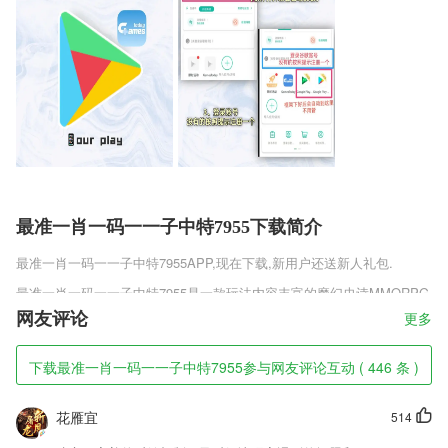
最准一肖一码一一子中特7955下载简介
最准一肖一码一一子中特7955
APP,现在下载,新用户还送新人礼包.
最准一肖一码一一子中特7955是一款玩法内容丰富的魔幻史诗MMORPG
手游，每个国家都有自己专属的世界boss，挑战boss爆装可收取晶石、
网友评论
更多
秘银等等级装备，幸运的队伍还可能爆出橙装!组团PK上古boss，最强对
战跨服死斗争夺至尊，酷炫时装战力飙升艳冠寰宇，超神连招潇洒动作帅
下载最准一肖一码一一子中特7955参与网友评论互动 ( 446 条 )
炸苍穹，成群结队喝酒吃鸡!开创纪元自由交易开放式战斗。女神情缘逍
遥征途非同凡响。
花雁宜
514
最准一肖一码一一子中特7955软件特色