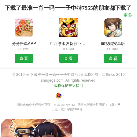
下载了最准一肖一码一一子中特7955的朋友都下载了
更多
分分账单APP
江西净水设备行业安卓版
99视聘安卓版
51.2MB
9.43MB
41.16MB
查看
查看
查看
© 2010 至今 最准一肖一码一一子中特7955 版权所有。© Since 2010
shugege.com. All rights reserved.
版权保护投诉指引
・
增值电信业务经营许可证：京B2-201797163
网络出版服务许可证：（署）网
出证（京）字第2799号