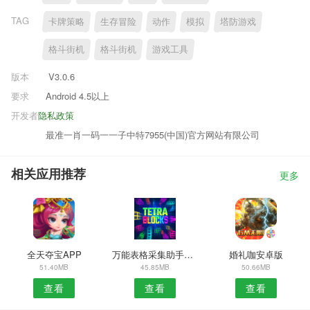
TAG
卡牌策略
生存冒险
动作
模拟
塔防游戏
格斗街机
格斗街机
游戏工具
版本
V3.0.6
要求
Android 4.5以上
开发者
隐私政策
最准一肖一码一一子中特7955(中国)官方网站有限公司
相关应用推荐
更多
全天夺宝APP
万能表格采集助手APP
婚礼咖安卓版
51.40MB
45.85MB
50.66MB
查看
查看
查看