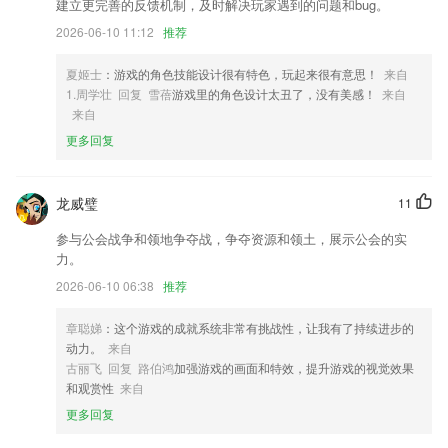
建立更完善的反馈机制，及时解决玩家遇到的问题和bug。
1,资源丰富：部分儿童学习资源、有声小说、文学名著等作品支持文本同
步阅读。
2026-06-10 11:12
推荐
2,【搜索】可以搜索健康经验,诊疗分享,健康,心理、情感等热点话题
夏姬士
：游戏的角色技能设计很有特色，玩起来很有意思！
来自
3,随手一张照片、一段视频，都有可能价值不菲。
1.周学壮 回复 雪蓓
游戏里的角色设计太丑了，没有美感！
来自
来自
4,一个人可以学习自己职位之外的课程，这样就能不断提升自己在其他方
面的能力；
更多回复
5,可按照不同的分类标签查找自己想要的信息内容，都是很方便的！
6,火车票：高铁动车、普通列车等各种车次火车票价格查询，抢票利器。
龙威璧
11
最准一肖一码一一子中特7955软件优势
参与公会战争和领地争夺战，争夺资源和领土，展示公会的实
力。
1.了解宝贝在幼儿园学习的内容，同时孩子能够在家继续巩固在学校学习
的知识，让孩子的成长看得见
2026-06-10 06:38
推荐
2.文件翻译，课堂记录，旅游翻译让大家一目了然
章聪娣
：这个游戏的成就系统非常有挑战性，让我有了持续进步的
3.每个假名都配有关联词语，每个词语都有配图，真人朗读发音，让你学
动力。
来自
习不枯燥。
古丽飞 回复 路伯鸿
加强游戏的画面和特效，提升游戏的视觉效果
和观赏性
来自
4.—满足教师“实践”发展，研修主题由教学实践的真实问题中选取，研修
更多回复
成果应用于教学实践
5.类别筛选，选择相同类型的诗词只需根据条件即可筛选；