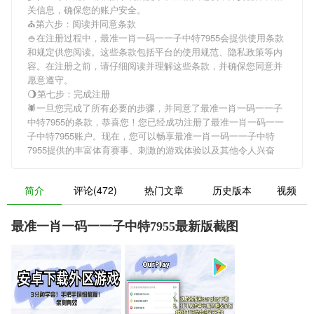
关信息，确保您的账户安全。
⛪第六步：阅读并同意条款
🍚在注册过程中，
最准一肖一码一一子中特7955
会提供使用条款
和规定供您阅读。这些条款包括平台的使用规范、隐私政策等内
容。在注册之前，请仔细阅读并理解这些条款，并确保您同意并
愿意遵守。
🌖第七步：完成注册
🕷一旦您完成了所有必要的步骤，并同意了
最准一肖一码一一子
中特7955
的条款，恭喜您！您已经成功注册了最准一肖一码一一
子中特7955账户。现在，您可以畅享
最准一肖一码一一子中特
7955
提供的丰富体育赛事、刺激的游戏体验以及其他令人兴奋
简介
评论(472)
热门文章
历史版本
视频
最准一肖一码一一子中特7955最新版截图