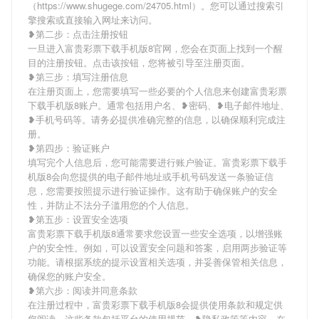
（https://www.shugege.com/24705.html）。您可以通过搜索引
擎搜索或直接输入网址来访问。
❥第二步：点击注册按钮
一旦进入富贵彩票下载手机版8官网，您会在页面上找到一个醒
目的注册按钮。点击该按钮，您将被引导至注册页面。
❥第三步：填写注册信息
在注册页面上，您需要填写一些必要的个人信息来创建富贵彩票
下载手机版8账户。通常包括用户名、❥密码、❥电子邮件地址、
❥手机号码等。请务必提供准确完整的信息，以确保顺利完成注
册。
❥第四步：验证账户
填写完个人信息后，您可能需要进行账户验证。富贵彩票下载手
机版8会向您提供的电子邮件地址或手机号码发送一条验证信
息，您需要按照提示进行验证操作。这有助于确保账户的安全
性，并防止不法分子滥用您的个人信息。
❥第五步：设置安全选项
富贵彩票下载手机版8通常要求您设置一些安全选项，以增强账
户的安全性。例如，可以设置安全问题和答案，启用两步验证等
功能。请根据系统的提示设置相关选项，并妥善保管相关信息，
确保您的账户安全。
❥第六步：阅读并同意条款
在注册过程中，富贵彩票下载手机版8会提供使用条款和规定供
您阅读。这些条款包括平台的使用规范、❥隐私政策等内容。在