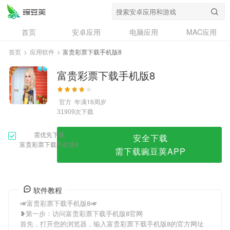
富贵彩票下载手机版8
首页
安卓应用
电脑应用
MAC应用
资讯
专题
设计奖
创意应用
首页
>
应用软件
>
富贵彩票下载手机版8
问答
富贵彩票下载手机版8
官方
年满16周岁
次下载
31909
需优先下载
安全下载
富贵彩票下载手机版8
需下载豌豆荚APP
软件教程
🎺富贵彩票下载手机版8🎺
❥第一步：访问富贵彩票下载手机版8官网
首先，打开您的浏览器，输入富贵彩票下载手机版8的官方网址