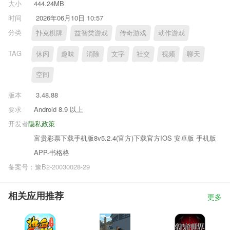
大小
444.24MB
时间
2026年06月10日 10:57
分类
扑克棋牌
益智类游戏
传奇游戏
动作游戏
TAG
休闲
趣味
消除
文字
社交
视频
聊天
空间
版本
3.48.88
要求
Android 8.9 以上
开发者
隐私政策
富贵彩票下载手机版8v5.2.4(官方)下载官方IOS 安卓版 手机版
APP-书格格
备案号：豫B2-20030028-29
相关应用推荐
更多