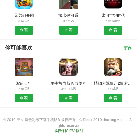
兄弟们开团
抛出银河系
冰河世纪时代
3.62GB
9.65GB
616.60MB
查看
查看
查看
你可能喜欢
更多
灌篮少年
主宰热血版合击传奇
植物大战僵尸2僵太郎历险记版本
7.85GB
344.20MB
17.5MB
查看
查看
查看
© 2010 至今 富贵彩票下载手机版8 版权所有。© Since 2010 daxiongtv.com . All
rights reserved.
版权保护投诉指引