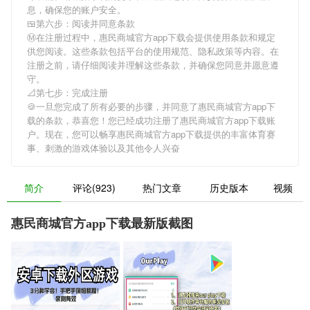
息，确保您的账户安全。
🍱第六步：阅读并同意条款
Ⓜ在注册过程中，
惠民商城官方app下载
会提供使用条款和规定
供您阅读。这些条款包括平台的使用规范、隐私政策等内容。在
注册之前，请仔细阅读并理解这些条款，并确保您同意并愿意遵
守。
📐第七步：完成注册
🍪一旦您完成了所有必要的步骤，并同意了
惠民商城官方app下
载
的条款，恭喜您！您已经成功注册了惠民商城官方app下载账
户。现在，您可以畅享
惠民商城官方app下载
提供的丰富体育赛
事、刺激的游戏体验以及其他令人兴奋
简介
评论(923)
热门文章
历史版本
视频
惠民商城官方app下载最新版截图