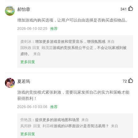
增加个性化推荐开关，隐私“我”做主
郝怡蓉
341
新增 | 用车体验车主问卷，更多反馈场景
增加游戏内购买选项，让用户可以自由选择是否购买虚拟物品。
[稳定]系统漏洞少了
2026-06-10 02:25
推荐
是你 平安喜乐的印记，
龚剑冰
：增加更多游戏音效和背景音乐，增强氛围感
来自
私信内容可以被单独删除了
国秋政 回复 顾茂芸
游戏的竞技系统公平公正，不会让玩家感到被
联系我们
虐待。
来自
以上就是惠民商城官方app下载的介绍，如果您喜欢这款软件，您可以到
更多回复
应用商店进行打分评论，说出您的使用经历，以帮助我们更好的对产品进
行优化修改。
夏若筠
72
游戏的竞技模式紧张刺激，需要玩家发挥自己的实力和策略才能
获得胜利！
2026-06-10 03:06
推荐
劳艳茂
：提供更多的游戏地图和场景
来自
凤邦静 回复 利芬峰
游戏的UI界面设计是否简洁易用？
来自
更多回复