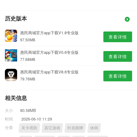
历史版本
惠民商城官方app下载V1.8专业版
查看详情
97.50MB
惠民商城官方app下载V0.6专业版
查看详情
77.68MB
惠民商城官方app下载V8.6专业版
查看详情
79.76MB
相关信息
大小
80.58MB
时间
2026-06-10 11:29
分类
关卡塔防
其它游戏
扑克棋牌
休闲