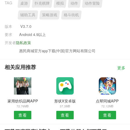
TAG
桌游
扑克棋牌
模拟
动作
动作冒险
辅助工具
策略游戏
格斗街机
版本
V3.7.0
要求
Android 4.9以上
开发者
隐私政策
惠民商城官方app下载(中国)官方网站有限公司
相关应用推荐
更多
家用纺织品网APP
形状X安卓版
点帮同城APP
72.76MB
37.3MB
72.12MB
查看
查看
查看