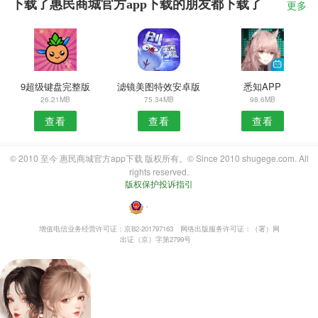
下载了惠民商城官方app下载的朋友都下载了
更多
9超级键盘完整版
滤镜美图特效安卓版
悉知APP
26.21MB
75.34MB
98.6MB
查看
查看
查看
© 2010 至今 惠民商城官方app下载 版权所有。© Since 2010 shugege.com. All
rights reserved.
版权保护投诉指引
・
增值电信业务经营许可证：京B2-201797163
网络出版服务许可证：（署）网
出证（京）字第2799号