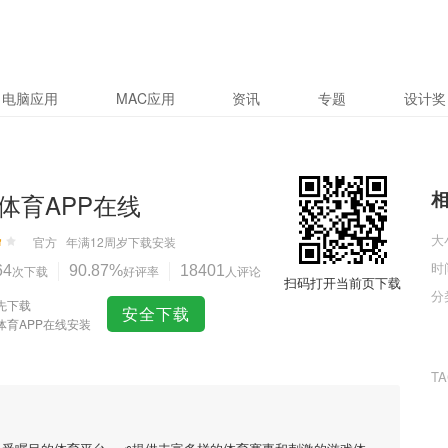
电脑应用
MAC应用
资讯
专题
设计奖
体育APP在线
大
官方
年满12周岁
下载安装
时
64
次下载
90.87%
好评率
18401
人评论
扫码打开当前页下载
分
先下载
安全下载
体育APP在线安装
T