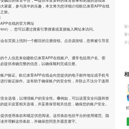
备受瞩目的体育平台，🗝提供丰富多样的体育赛事和刺激的游戏体
的大家庭，参与其中的乐趣，本文将为您详细介绍
欧亿体育APP在线
育之旅。
网
APP在线
的官方网址
版
om/24549.html）。您可以通过搜索引擎搜索或直接输入网址来访问。
要
您会在页面上找到一个醒目的注册按钮。点击该按钮，您将被引导至
开
要的个人信息来创建
欧亿体育APP在线
账户。通常包括用户名、密
务必提供准确完整的信息，以确保顺利完成注册。
行账户验证。
欧亿体育APP在线
会向您提供的电子邮件地址或手机号
示进行验证操作。这有助于确保账户的安全性，并防止不法分子滥用
安全选项，以增强账户的安全性。🔴例如，可以设置安全问题和答
统的提示设置相关选项，并妥善保管相关信息，确保您的账户安全。
会提供使用条款和规定供您阅读。这些条款包括平台的使用规范、隐
阅读并理解这些条款，并确保您同意并愿意遵守。