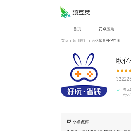
首页
安卓应用
首页
>
应用软件
>
欧亿体育APP在线
欧亿
32222
需优
欧亿
小编点评