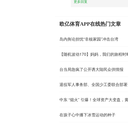
更多回复
欧亿体育APP在线热门文章
岛内舆论担忧“非核家园”冲击台湾
【随机波动170】妈妈，我们的旅程时
台当局急疯了公开诱大陆民众供情报
中东 “熄火” 引爆！全球资产大变盘，
在孩子心中播下冰雪运动的种子