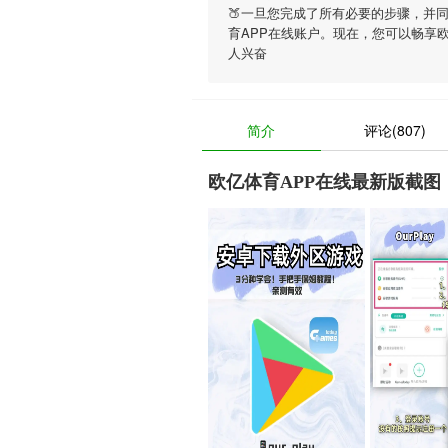
🍑一旦您完成了所有必要的步骤，并
育APP在线账户。现在，您可以畅享
人兴奋
简介
评论(807)
欧亿体育APP在线最新版截图