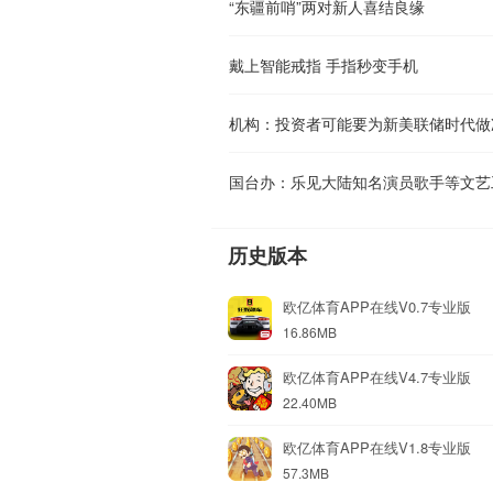
“东疆前哨”两对新人喜结良缘
戴上智能戒指 手指秒变手机
国台办：乐见大陆知名演员歌手等文艺
历史版本
欧亿体育APP在线V0.7专业版
16.86MB
欧亿体育APP在线V4.7专业版
22.40MB
欧亿体育APP在线V1.8专业版
57.3MB