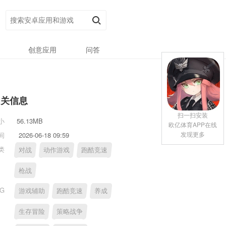
创意应用
问答
相关信息
扫一扫安装
小
56.13MB
欧亿体育APP在线
发现更多
间
2026-06-18 09:59
类
对战
动作游戏
跑酷竞速
枪战
AG
游戏辅助
跑酷竞速
养成
生存冒险
策略战争