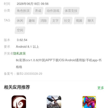
时间
2026年06月18日 09:56
分类
角色扮演
养成
动作游戏
体育竞技
TAG
休闲
趣味
消除
文字
社交
视频
聊天
空间
版本
3.62.54
要求
Android 8.1 以上
开发者
隐私政策
8c彩票ccv1.0.6(中国)APP下载IOS/Android通用版/手机app-书
格格
备案号：豫B2-20030028-29
相关应用推荐
更多