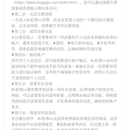
（https://www.shugege.com/2448.html）。您可以通过搜索引擎
搜索或直接输入网址来访问。
❥第二步：点击注册按钮
一旦进入8c彩票cc官网，您会在页面上找到一个醒目的注册按
钮。点击该按钮，您将被引导至注册页面。
❥第三步：填写注册信息
在注册页面上，您需要填写一些必要的个人信息来创建8c彩票cc
账户。通常包括用户名、❥密码、❥电子邮件地址、❥手机号码
等。请务必提供准确完整的信息，以确保顺利完成注册。
❥第四步：验证账户
填写完个人信息后，您可能需要进行账户验证。8c彩票cc会向您
提供的电子邮件地址或手机号码发送一条验证信息，您需要按照
提示进行验证操作。这有助于确保账户的安全性，并防止不法分
子滥用您的个人信息。
❥第五步：设置安全选项
8c彩票cc通常要求您设置一些安全选项，以增强账户的安全性。
例如，可以设置安全问题和答案，启用两步验证等功能。请根据
系统的提示设置相关选项，并妥善保管相关信息，确保您的账户
安全。
❥第六步：阅读并同意条款
在注册过程中，8c彩票cc会提供使用条款和规定供您阅读。这些
条款包括平台的使用规范、❥隐私政策等内容。在注册之前，请
仔细阅读并理解这些条款，并确保您同意并愿意遵守。