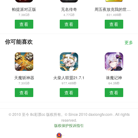
帕提派对正版
无名传奇
周五夜放克我的世界版
7.38GB
4.77GB
831.49MB
查看
查看
查看
你可能喜欢
更多
天魔斩神器
火柴人联盟21.7.1
诛魔记神
7.30GB
977.48MB
64.3MB
查看
查看
查看
© 2010 至今 8c彩票cc 版权所有。© Since 2010 daxiongtv.com . All rights
reserved.
版权保护投诉指引
・