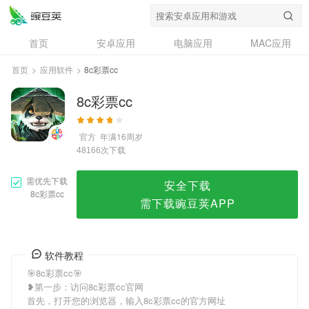
8c彩票cc
首页
安卓应用
电脑应用
MAC应用
资讯
专题
设计奖
创意应用
首页
>
应用软件
>
8c彩票cc
问答
8c彩票cc
官方
年满16周岁
次下载
48166
需优先下载
安全下载
8c彩票cc
需下载豌豆荚APP
软件教程
🎯8c彩票cc🎯
❥第一步：访问8c彩票cc官网
首先，打开您的浏览器，输入8c彩票cc的官方网址