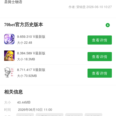
圣骑士物语
作者: 荣锦贵 2026-06-10 10:27
70bet官方历史版本
9.659.310 V最新版
查看详情
大小 22.48
8.384.589 V最新版
查看详情
大小 18.3MB
8.711.417 V最新版
查看详情
大小 70.92MB
相关信息
大小
40.44MB
时间
2026年06月10日 11:00