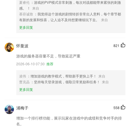
夏睿伦
：游戏的PVP模式非常刺激，每次对战都能带来紧张的刺激
感。 ！
来自
慕容诚致
：我觉得这个游戏的剧情转折非常出人意料，每个章节都
有新的发展和惊喜，让人迫不及待想要继续玩下去。
来自
更多回复
怀曼波
821
游戏的服务器容量不足，导致延迟严重
2026-06-10 07:30
推荐
凌伟
：增加游戏的教学模式，帮助新手更快上手！
来自
曹克晶
：坚持每天登录游戏，领取日常奖励和任务！
来自
更多回复
浦梅子
558
增加一个排行榜功能，展示玩家在游戏中的成绩和竞争对手的排
名。