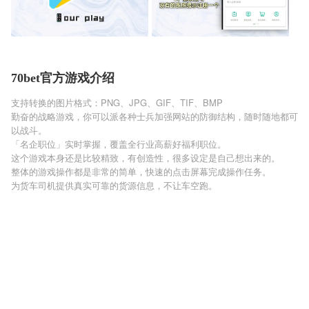
70bet官方游戏介绍
支持转换的图片格式：PNG、JPG、GIF、TIF、BMP
勤奋的战略游戏，你可以派各种士兵加强网站的防御结构，随时随地都可
以战斗。
「名企职位」实时掌握，覆盖全行业高薪好福利职位。
这个游戏本身还是比较精致，有创造性，很多设定是自己想出来的。
整体的游戏操作都是非常的简单，快速的点击屏幕完成操作任务。
为货车司机提供真实可靠的货源信息，不让车空跑。