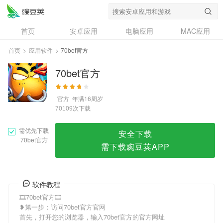
70bet官方
首页
安卓应用
电脑应用
MAC应用
资讯
专题
设计奖
创意应用
首页
>
应用软件
>
70bet官方
问答
70bet官方
官方
年满16周岁
次下载
70109
需优先下载
安全下载
70bet官方
需下载豌豆荚APP
软件教程
🎞70bet官方🎞
❥第一步：访问70bet官方官网
首先，打开您的浏览器，输入70bet官方的官方网址