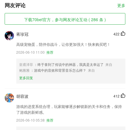
网友评论
更多
下载70bet官方，参与网友评论互动 ( 286 条 )
蒋珍冠
422
高级宠物蛋，陪伴你战斗，让你更加强大！快来购买吧！
2026-06-10 11:00
推荐
皇甫泽菲
：终于拿到了传说中的神器，我真是太幸运了
来自
鲍雅雅
：游戏中的音效和背景音乐怎么样？
来自
更多回复
胡容波
412
游戏的进度系统合理，玩家能够逐步解锁新的关卡和任务，保持
了游戏的新鲜感。
2026-06-10 05:38
推荐