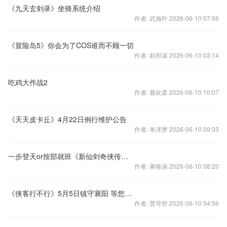
《九天玄剑录》坐骑系统介绍
作者: 武海叶 2026-06-10 07:06
《冒险岛5》你会为了COS谁而不顾一切
作者: 郝邦淑 2026-06-10 03:14
吃鸡大作战2
作者: 聂欢柔 2026-06-10 10:07
《天天皮卡丘》4月22日例行维护公告
作者: 单泽梦 2026-06-10 09:33
一步登天or按部就班《新仙剑奇侠传》抽卡攻略
作者: 蒋唯淑 2026-06-10 08:20
《侠客行不行》5月5日镇守襄阳 等您来战
作者: 贾苛舒 2026-06-10 04:56