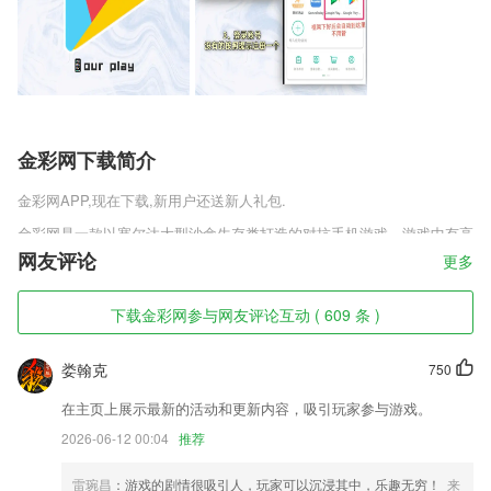
金彩网下载简介
金彩网
APP,现在下载,新用户还送新人礼包.
金彩网是一款以塞尔达大型沙盒生存类打造的对抗手机游戏，游戏中有高
度自由的探索世界玩法，骑马、采集、伪装、隐身等多种酷炫的技能在这
网友评论
更多
里都可以呈现哟，快携手你的盟友一起在沙盒世界冒险战斗，这款游戏操
控起来还是非常劲爆的，气势磅礴的地图场景任你自由冒险，各种劲爆的
下载金彩网参与网友评论互动 ( 609 条 )
对抗模式玩法让你尽情畅享。
金彩网软件特色
娄翰克
750
1,v3版本
在主页上展示最新的活动和更新内容，吸引玩家参与游戏。
2,反馈经营的各种数据，让你可以无忧的管理店铺的平台；
2026-06-12 00:04
推荐
3,直接在手机上一键加速，加速手机实用效率，提高手机运行速度。
雷琬昌
：游戏的剧情很吸引人，玩家可以沉浸其中，乐趣无穷！
来