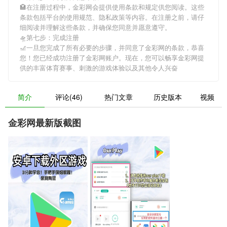
🏩在注册过程中，
金彩网
会提供使用条款和规定供您阅读。这些
条款包括平台的使用规范、隐私政策等内容。在注册之前，请仔
细阅读并理解这些条款，并确保您同意并愿意遵守。
🛸第七步：完成注册
🎢一旦您完成了所有必要的步骤，并同意了
金彩网
的条款，恭喜
您！您已经成功注册了金彩网账户。现在，您可以畅享
金彩网
提
供的丰富体育赛事、刺激的游戏体验以及其他令人兴奋
简介
评论(46)
热门文章
历史版本
视频
金彩网最新版截图