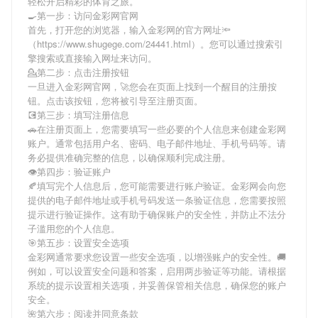
轻松开启精彩的体育之旅。
🍳第一步：访问金彩网官网
首先，打开您的浏览器，输入
金彩网
的官方网址🔦
（https://www.shugege.com/24441.html）。您可以通过搜索引
擎搜索或直接输入网址来访问。
💁第二步：点击注册按钮
一旦进入
金彩网
官网，🚀您会在页面上找到一个醒目的注册按
钮。点击该按钮，您将被引导至注册页面。
💽第三步：填写注册信息
🚗在注册页面上，您需要填写一些必要的个人信息来创建
金彩网
账户。通常包括用户名、密码、电子邮件地址、手机号码等。请
务必提供准确完整的信息，以确保顺利完成注册。
👁第四步：验证账户
🍂填写完个人信息后，您可能需要进行账户验证。
金彩网
会向您
提供的电子邮件地址或手机号码发送一条验证信息，您需要按照
提示进行验证操作。这有助于确保账户的安全性，并防止不法分
子滥用您的个人信息。
🎯第五步：设置安全选项
金彩网
通常要求您设置一些安全选项，以增强账户的安全性。🚚
例如，可以设置安全问题和答案，启用两步验证等功能。请根据
系统的提示设置相关选项，并妥善保管相关信息，确保您的账户
安全。
🌺第六步：阅读并同意条款