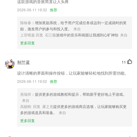
如七而至，全新起航，QQ阅读V0带给你全新的体验
这款游戏的音效简直让人头疼
2026-06-11 19:32
推荐
修复商品待出入库数量展示错误的BUG
6：待办提醒时间轴的事项可以移动到其他同类型便签。
陈咏春
：增加奖励系统，给予用户完成任务或达到一定成就时的奖
完善了地址库信息。
励，激发用户的参与和投入度。
来自
上官晴嘉 回复 石江薇
游戏中的音乐和画面让我感到心旷神怡
来自
启用全新底层框架。
更多回复
联系我们
以上就是金彩网的介绍，如果您喜欢这款软件，您可以到应用商店进行打
分评论，说出您的使用经历，以帮助我们更好的对产品进行优化修改。
别兰蓝
11
设计清晰的界面和操作按钮，让玩家能够轻松地找到所需功能。
2026-06-11 19:02
推荐
燕瑞祥
：提供更多的游戏教程和提示，帮助新手更好地上手游戏。
来自
高丽刚 回复 屠之克
提供更多的游戏商店选项，让玩家能够购买更
多的游戏道具和装备。
来自
更多回复