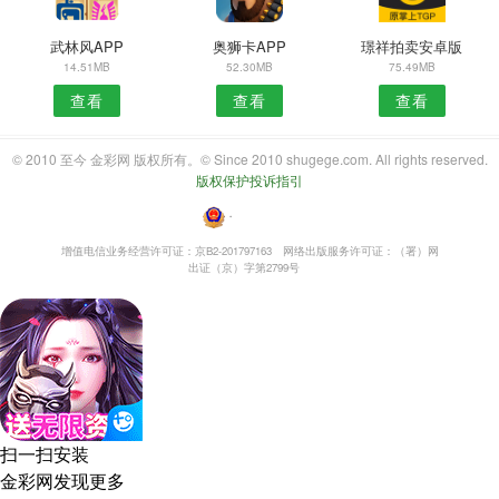
武林风APP
奥狮卡APP
璟祥拍卖安卓版
14.51MB
52.30MB
75.49MB
查看
查看
查看
© 2010 至今 金彩网 版权所有。© Since 2010 shugege.com. All rights reserved.
版权保护投诉指引
・
增值电信业务经营许可证：京B2-201797163
网络出版服务许可证：（署）网
出证（京）字第2799号
扫一扫安装
金彩网发现更多