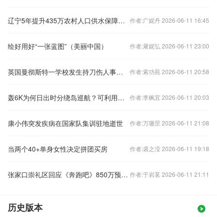
辽宁5年提升435万农村人口供水保障水平
作者:广妮丹 2026-06-11 16:45
绘好用好“一张蓝图”（美丽中国）
作者:屠妮弘 2026-06-11 23:00
英国曼彻斯特一学校发生持刀伤人事件 3人受伤
作者:索功苑 2026-06-11 20:58
轰6K为何日出时分绕岛巡航？可利用逆光，全程占据有利位置
作者:李枫宜 2026-06-11 20:03
康小伟突发疾病在国家队集训驻地逝世
作者:万珊罡 2026-06-11 21:08
当两个40+单身女性决定拼团买房
作者:裘之滢 2026-06-11 19:18
张家口崇礼区回应《奔跑吧》850万预算：尚在招投标阶段
作者:于岩茗 2026-06-11 21:11
历史版本