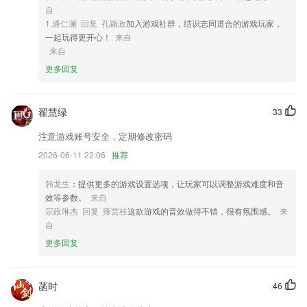
4,通过FREE康复软件随时查看频率曲线图。
自
5,支持夜间模式，可以添加资讯收藏功能。
1.通仁澜 回复 孔颖政
加入游戏社群，结识志同道合的游戏玩家，
一起玩得更开心！
来自
6,既权威、理性、丰富，又生动、活跃、周到，更快捷、更立体、更全面
来自
地讲述香河好故事，传递香河好声音，树立香河好形象。
更多回复
金彩网软件优势
1.从听说读写各方面，全方面提高孩子汉字的学习基础；
翟慧绿
33
2.再也不需要天天拿5斤重的纸质版辅导书了，率先采用电子版讲义和同
步章节题，随时随地听课做题，一台手机保障学习必过，值班夜移动医路
注意游戏账号安全，定期修改密码
通听课做题更配哦！
2026-06-11 22:06
推荐
3.有目标的学习,有目标,学习思路才会变得清晰。
韩龙生
：提供更多的游戏设置选项，让玩家可以调整游戏难度和音
4.专业详尽的注释助你更快掌握一首诗词，海量诗词资源等你来选择。
效等参数。
来自
5.图形识别、图形拼割组合、空间智能、初步几何知识等；
宗政琳杰 回复 雍芸枝
这款游戏的音效做得不错，很有氛围感。
来
自
6.可带你轻松领略下棋的技术，为你提供教学服务的都是名师，掌握优质
更多回复
的下棋知识。
金彩网更新了什么?
菡时
46
开发商：汇客（杭州）科技有限公司