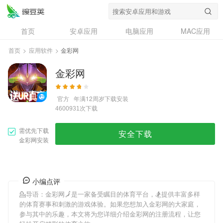
首页
安卓应用
电脑应用
MAC应用
资讯
专题
设计奖
创意应用
首页
>
应用软件
>
金彩网
问答
金彩网
官方
年满12周岁
下载安装
次下载
4600931
需优先下载
安全下载
金彩网安装
小编点评
💁导语：
金彩网
🗾是一家备受瞩目的体育平台，🏂提供丰富多样
的体育赛事和刺激的游戏体验。如果您想加入
金彩网
的大家庭，
参与其中的乐趣，本文将为您详细介绍
金彩网
的注册流程，让您