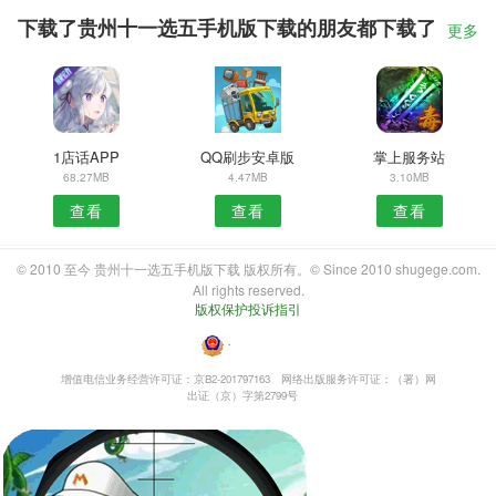
下载了贵州十一选五手机版下载的朋友都下载了
更多
1店话APP
QQ刷步安卓版
掌上服务站
68.27MB
4.47MB
3.10MB
查看
查看
查看
© 2010 至今 贵州十一选五手机版下载 版权所有。© Since 2010 shugege.com.
All rights reserved.
版权保护投诉指引
・
增值电信业务经营许可证：京B2-201797163
网络出版服务许可证：（署）网
出证（京）字第2799号