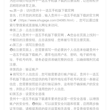
为您详细介绍
贵州十一选五手机版下载
的注册流程，让您轻松开
启精彩的体育之旅。
🏎第一步：访问贵州十一选五手机版下载官网
首先，打开您的浏览器，输入
贵州十一选五手机版下载
的官方网
址🏕（https://www.shugege.com/24085.html）。您可以通过搜
索引擎搜索或直接输入网址来访问。
🕸第二步：点击注册按钮
一旦进入
贵州十一选五手机版下载
官网，⛺️您会在页面上找到一
个醒目的注册按钮。点击该按钮，您将被引导至注册页面。
🌮第三步：填写注册信息
🚇在注册页面上，您需要填写一些必要的个人信息来创建
贵州十
一选五手机版下载
账户。通常包括用户名、密码、电子邮件地
址、手机号码等。请务必提供准确完整的信息，以确保顺利完成
注册。
🦋第四步：验证账户
🍵填写完个人信息后，您可能需要进行账户验证。
贵州十一选五
手机版下载
会向您提供的电子邮件地址或手机号码发送一条验证
信息，您需要按照提示进行验证操作。这有助于确保账户的安全
性，并防止不法分子滥用您的个人信息。
💴第五步：设置安全选项
贵州十一选五手机版下载
通常要求您设置一些安全选项，以增强
账户的安全性。🚇例如，可以设置安全问题和答案，启用两步验
证等功能。请根据系统的提示设置相关选项，并妥善保管相关信