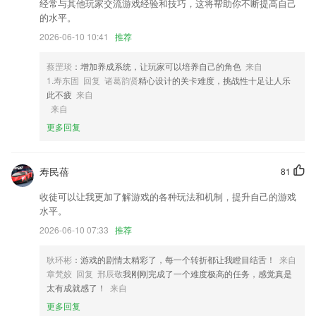
2,学玩结合
经常与其他玩家交流游戏经验和技巧，这将帮助你不断提高自己
的水平。
3,专业知识，授课技能双向考核制，教学质量更有保障。
2026-06-10 10:41
推荐
4,新增考前押密服务，绝密资料助你临考冲刺；
5,当用户需要法律支援时，系统还会有各种各样的交通法供用户参考。
蔡罡琰
：增加养成系统，让玩家可以培养自己的角色
来自
1.寿东固 回复 诸葛韵贤
精心设计的关卡难度，挑战性十足让人乐
6,课文点读:让学生不仅可以手工点读课文,哪里不会点哪里;也可以软件自
此不疲
来自
动朗读课文
来自
贵州十一选五手机版下载软件优势
更多回复
1.可以通过软件看到学校活动，增强与老师的沟通
2.每天15分钟，依据孩子注意力特点和记忆遗忘曲线，打造完整学习闭
寿民蓓
81
环，孩子学得会记得牢。
收徒可以让我更加了解游戏的各种玩法和机制，提升自己的游戏
3.收集小狗的食物
水平。
4.还搭载了智能的随堂检测服务，随时对学习成果等进行检测处理
2026-06-10 07:33
推荐
5.梯形进阶的教程设计，由浅入深，激发孩子的求知欲；
耿环彬
：游戏的剧情太精彩了，每一个转折都让我瞠目结舌！
来自
6.电力资讯
章梵姣 回复 邢辰敬
我刚刚完成了一个难度极高的任务，感觉真是
贵州十一选五手机版下载更新了什么?
太有成就感了！
来自
更多回复
外协油卡增加油费转让功能