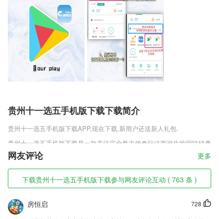
贵州十一选五手机版下载下载简介
贵州十一选五手机版下载
APP,现在下载,新用户还送新人礼包.
贵州十一选五手机版下载是一款关注完全复古传奇玩法而诞生的回味经典
的传奇手游，这款传奇游戏不像同类型的传奇游戏那么的繁琐杂乱，而是
网友评论
更多
整个游戏内容都只有一个字贯穿始终，那就是：杀！有人攻城？杀！有人
夺宝？杀！在这款游戏里就是这么霸道，就是这么的不讲道理。
下载贵州十一选五手机版下载参与网友评论互动 ( 763 条 )
贵州十一选五手机版下载软件特色
房恒启
728
1,快速的换装服务