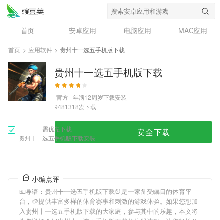
首页
安卓应用
电脑应用
MAC应用
资讯
专题
设计奖
创意应用
首页
>
应用软件
>
贵州十一选五手机版下载
问答
贵州十一选五手机版下载
官方
年满12周岁
下载安装
次下载
9481318
需优先下载
安全下载
贵州十一选五手机版下载安装
小编点评
💶导语：
贵州十一选五手机版下载
⏰是一家备受瞩目的体育平
台，🥔提供丰富多样的体育赛事和刺激的游戏体验。如果您想加
入
贵州十一选五手机版下载
的大家庭，参与其中的乐趣，本文将