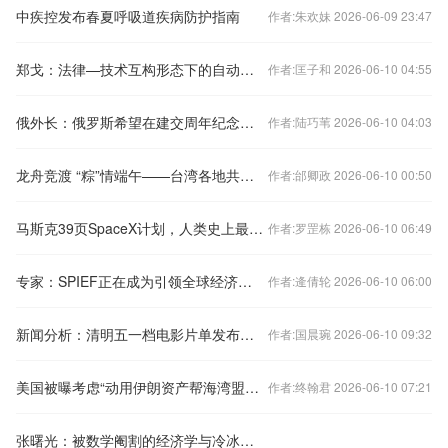
中疾控发布春夏呼吸道疾病防护指南
作者:朱欢妹 2026-06-09 23:47
郑戈：法律—技术互构形态下的自动驾驶汽车责任机制
作者:匡子和 2026-06-10 04:55
俄外长：俄罗斯希望在建交周年纪念日之际与孟加拉国签署一系列协议
作者:陆巧苇 2026-06-10 04:03
龙舟竞渡 “粽”情端午——台湾各地共庆传统佳节
作者:邰卿政 2026-06-10 00:50
马斯克39页SpaceX计划，人类史上最伟大的PPT
作者:罗罡栋 2026-06-10 06:49
专家：SPIEF正在成为引领全球经济发展模式变革的新平台
作者:逄倩轮 2026-06-10 06:00
新闻分析：清明五一档电影片单发布，“小档期”何以展现新活力？
作者:国晨琬 2026-06-10 09:32
美国被曝考虑“动用伊朗资产帮海湾盟友重建”，伊朗回应：荒谬
作者:终翰君 2026-06-10 07:21
张曙光：被数学阉割的经济学与冷冰冰的自由主义：我们为什么要重读休谟与斯密？