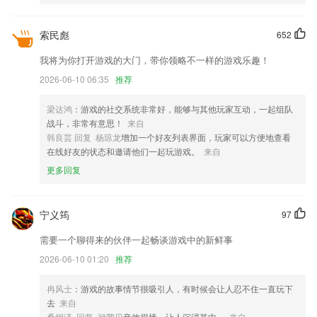
【新增】旅行记忆，记录旅行沿途的风景；
索民彪
652
以上就是云开·体育的介绍，如果您喜欢这款软件，您可以到应用商店进
行打分评论，说出您的使用经历，以帮助我们更好的对产品进行优化修
我将为你打开游戏的大门，带你领略不一样的游戏乐趣！
改。
2026-06-10 06:35
推荐
文字打散：输入一句话然后打散它，一个字一个字排，哎，就是玩儿。
2：本地听书功能，解放双眼；
梁达鸿
：游戏的社交系统非常好，能够与其他玩家互动，一起组队
战斗，非常有意思！
来自
修复BUG 若干
韩良芸 回复 杨琼龙
增加一个好友列表界面，玩家可以方便地查看
联系我们
在线好友的状态和邀请他们一起玩游戏。
来自
以上就是贵州十一选五手机版下载的介绍，如果您喜欢这款软件，您可以
更多回复
到应用商店进行打分评论，说出您的使用经历，以帮助我们更好的对产品
进行优化修改。
宁义筠
97
需要一个聊得来的伙伴一起畅谈游戏中的新鲜事
2026-06-10 01:20
推荐
冉风士
：游戏的故事情节很吸引人，有时候会让人忍不住一直玩下
去
来自
桑烟泽 回复 禄莺贝
音效很棒，让人沉浸其中。
来自