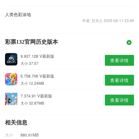
人类色彩涂地
作者: 甘兴士 2026-06-11 23:46
彩票132官网历史版本
9.937.128 V最新版
查看详情
大小 37.57
5.758.706 V最新版
查看详情
大小 12.24MB
7.374.91 V最新版
查看详情
大小 32.87MB
相关信息
大小
880.61MB