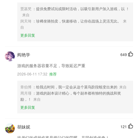
贾菡梵
：提供免费试玩或限时活动，以吸引新用户加入游戏，以 ！
来自
闵天琦
：珍稀坐骑拍卖，快速移动，让你在战场上灵活无比。
来
自
更多回复
阎艳学
649
游戏的服务器容量不足，导致延迟严重
2026-06-11 17:32
推荐
章伯博
：给我点时间，我一定会从这个菜鸟阶段蜕变出来的
来自
周月瑾
：游戏的副本设计精心，每个副本都有独特的挑战和奖
励，！
来自
更多回复
胡妹妮
121
徒弟们的成就也将是师父们的荣耀，共同创造传奇！