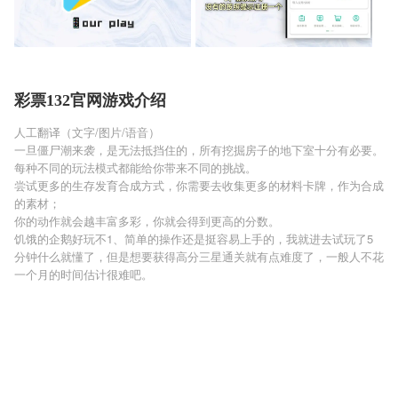
彩票132官网游戏介绍
人工翻译（文字/图片/语音）
一旦僵尸潮来袭，是无法抵挡住的，所有挖掘房子的地下室十分有必要。
每种不同的玩法模式都能给你带来不同的挑战。
尝试更多的生存发育合成方式，你需要去收集更多的材料卡牌，作为合成
的素材；
你的动作就会越丰富多彩，你就会得到更高的分数。
饥饿的企鹅好玩不1、简单的操作还是挺容易上手的，我就进去试玩了5
分钟什么就懂了，但是想要获得高分三星通关就有点难度了，一般人不花
一个月的时间估计很难吧。