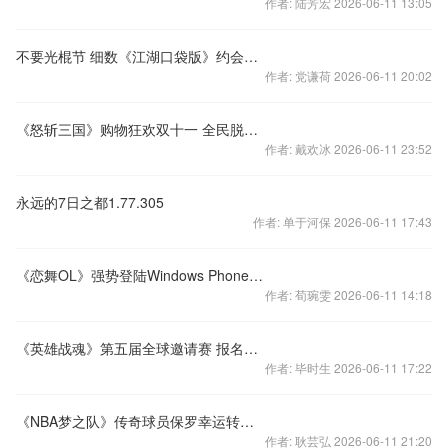
作者: 陆芳宏 2026-06-11 13:05
不要光棍节 细数《江湖口袋版》约会圣地TOP5
作者: 党谦荷 2026-06-11 20:02
《怒斩三国》购物狂欢双十一 全民脱光约会礼
作者: 戴欢冰 2026-06-11 23:52
永远的7日之都1.77.305
作者: 单于河保 2026-06-11 17:43
《恋舞OL》强势登陆Windows Phone平台
作者: 荀琬雯 2026-06-11 14:18
《英雄战魂》第五届全球邀请赛 报名开启
作者: 毕时生 2026-06-11 17:22
《NBA梦之队》传奇球员保罗幸运转盘为您开启
作者: 耿芸弘 2026-06-11 21:20