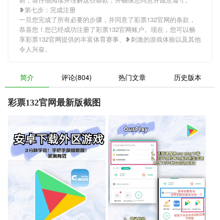
❥第七步：完成注册
一旦您完成了所有必要的步骤，并同意了彩票132官网的条款，
恭喜您！您已经成功注册了彩票132官网账户。现在，您可以畅
享彩票132官网提供的丰富体育赛事、❥刺激的游戏体验以及其他
令人兴奋。
简介
评论(804)
热门文章
历史版本
彩票132官网最新版截图