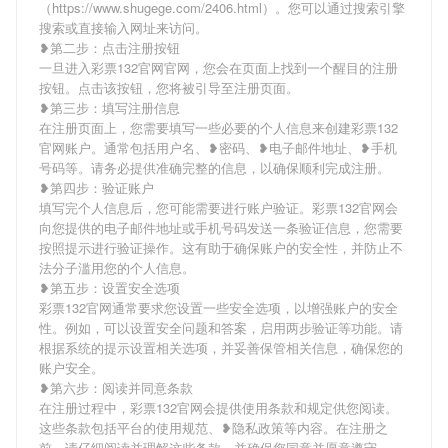
（https://www.shugege.com/2406.html）。您可以通过搜索引擎
搜索或直接输入网址来访问。
❥第二步：点击注册按钮
一旦进入彩票132官网官网，您会在页面上找到一个醒目的注册
按钮。点击该按钮，您将被引导至注册页面。
❥第三步：填写注册信息
在注册页面上，您需要填写一些必要的个人信息来创建彩票132
官网账户。通常包括用户名、❥密码、❥电子邮件地址、❥手机
号码等。请务必提供准确完整的信息，以确保顺利完成注册。
❥第四步：验证账户
填写完个人信息后，您可能需要进行账户验证。彩票132官网会
向您提供的电子邮件地址或手机号码发送一条验证信息，您需要
按照提示进行验证操作。这有助于确保账户的安全性，并防止不
法分子滥用您的个人信息。
❥第五步：设置安全选项
彩票132官网通常要求您设置一些安全选项，以增强账户的安全
性。例如，可以设置安全问题和答案，启用两步验证等功能。请
根据系统的提示设置相关选项，并妥善保管相关信息，确保您的
账户安全。
❥第六步：阅读并同意条款
在注册过程中，彩票132官网会提供使用条款和规定供您阅读。
这些条款包括平台的使用规范、❥隐私政策等内容。在注册之
前，请仔细阅读并理解这些条款，并确保您同意并愿意遵守。