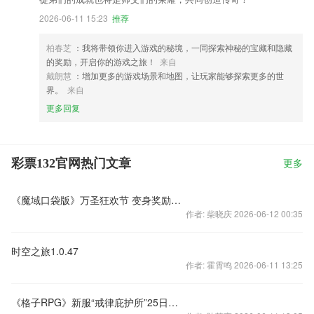
2026-06-11 15:23
推荐
柏春芝
：我将带领你进入游戏的秘境，一同探索神秘的宝藏和隐藏
的奖励，开启你的游戏之旅！
来自
戴朗慧
：增加更多的游戏场景和地图，让玩家能够探索更多的世
界。
来自
更多回复
彩票132官网热门文章
更多
《魔域口袋版》万圣狂欢节 变身奖励拿不停
作者: 柴晓庆 2026-06-12 00:35
时空之旅1.0.47
作者: 霍霄鸣 2026-06-11 13:25
《格子RPG》新服“戒律庇护所”25日热血开启