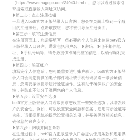
（https://www.shugege.com/24043.html）。您可以通过搜索引
擎搜索或直接输入网址来访问。
❥第二步：点击注册按钮
一旦进入bet9官方正版登录入口官网，您会在页面上找到一个醒
目的注册按钮。点击该按钮，您将被引导至注册页面。
❥第三步：填写注册信息
在注册页面上，您需要填写一些必要的个人信息来创建bet9官方
正版登录入口账户。通常包括用户名、❥密码、❥电子邮件地
址、❥手机号码等。请务必提供准确完整的信息，以确保顺利完
成注册。
❥第四步：验证账户
填写完个人信息后，您可能需要进行账户验证。bet9官方正版登
录入口会向您提供的电子邮件地址或手机号码发送一条验证信
息，您需要按照提示进行验证操作。这有助于确保账户的安全
性，并防止不法分子滥用您的个人信息。
❥第五步：设置安全选项
bet9官方正版登录入口通常要求您设置一些安全选项，以增强账
户的安全性。例如，可以设置安全问题和答案，启用两步验证等
功能。请根据系统的提示设置相关选项，并妥善保管相关信息，
确保您的账户安全。
❥第六步：阅读并同意条款
在注册过程中，bet9官方正版登录入口会提供使用条款和规定供
您阅读。这些条款包括平台的使用规范、❥隐私政策等内容。在