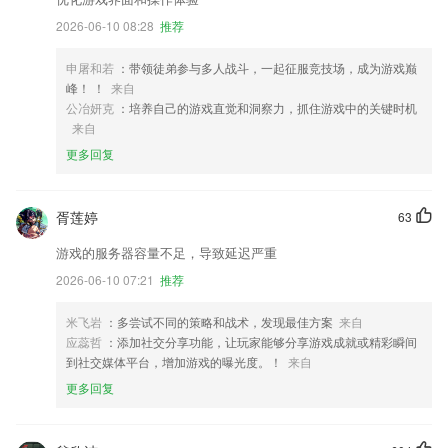
2026-06-10 08:28
推荐
申屠和若
：带领徒弟参与多人战斗，一起征服竞技场，成为游戏巅
峰！ ！
来自
公冶妍克
：培养自己的游戏直觉和洞察力，抓住游戏中的关键时机
来自
更多回复
胥莲婷
63
游戏的服务器容量不足，导致延迟严重
2026-06-10 07:21
推荐
米飞岩
：多尝试不同的策略和战术，发现最佳方案
来自
应蕊哲
：添加社交分享功能，让玩家能够分享游戏成就或精彩瞬间
到社交媒体平台，增加游戏的曝光度。！
来自
更多回复