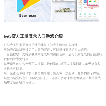
bet9官方正版登录入口游戏介绍
它缺少了许多更有娱乐性的建筑；缺少了建筑的多样性。
玩法亮点给玩家设定了大量的赛道，可以进行赛道的自由选择。
【音频提取】支持从视频中提取所想要的音频，还可以对提取的音频进行
裁剪后设置为铃声。
每天赚到的红包全部可以提现，最低满0.3就可以提现到账，每天都有多
次机会可以提。
每一刻都会带给你极大的自由乐趣，感受每一次互动，更多的赛车体验。
城堡的错觉特色1、随着您的进步，还有许多每个级别都会提出新的挑战
和更复杂的谜题来解决。