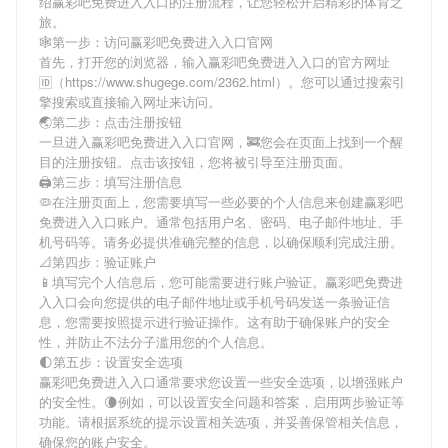
绍
赢彩吧免费进入入口
的注册流程，让您轻松开启精彩的体育之
旅。
🕸第一步：访问赢彩吧免费进入入口官网
首先，打开您的浏览器，输入
赢彩吧免费进入入口
的官方网址
🆔（https://www.shugege.com/2362.html）。您可以通过搜索引
擎搜索或直接输入网址来访问。
🌏第二步：点击注册按钮
一旦进入
赢彩吧免费进入入口
官网，🚒您会在页面上找到一个醒
目的注册按钮。点击该按钮，您将被引导至注册页面。
🖨第三步：填写注册信息
🦠在注册页面上，您需要填写一些必要的个人信息来创建
赢彩吧
免费进入入口
账户。通常包括用户名、密码、电子邮件地址、手
机号码等。请务必提供准确完整的信息，以确保顺利完成注册。
📐第四步：验证账户
📱填写完个人信息后，您可能需要进行账户验证。
赢彩吧免费进
入入口
会向您提供的电子邮件地址或手机号码发送一条验证信
息，您需要按照提示进行验证操作。这有助于确保账户的安全
性，并防止不法分子滥用您的个人信息。
🌓第五步：设置安全选项
赢彩吧免费进入入口
通常要求您设置一些安全选项，以增强账户
的安全性。🌘例如，可以设置安全问题和答案，启用两步验证等
功能。请根据系统的提示设置相关选项，并妥善保管相关信息，
确保您的账户安全。