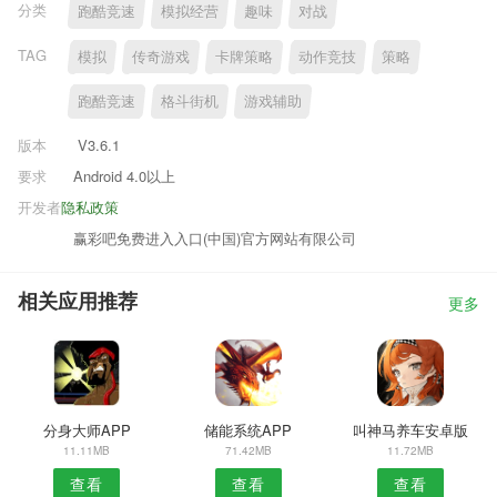
分类
跑酷竞速
模拟经营
趣味
对战
TAG
模拟
传奇游戏
卡牌策略
动作竞技
策略
跑酷竞速
格斗街机
游戏辅助
版本
V3.6.1
要求
Android 4.0以上
开发者
隐私政策
赢彩吧免费进入入口(中国)官方网站有限公司
相关应用推荐
更多
分身大师APP
储能系统APP
叫神马养车安卓版
11.11MB
71.42MB
11.72MB
查看
查看
查看