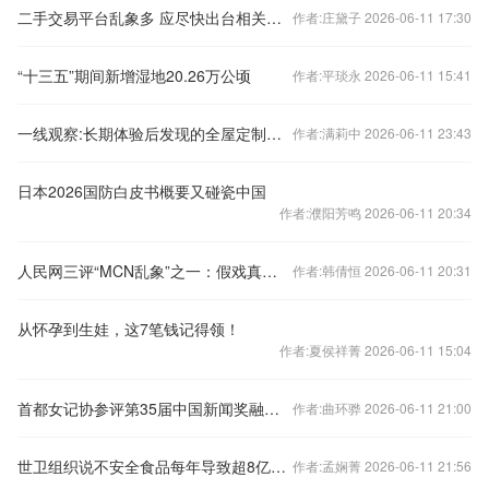
二手交易平台乱象多 应尽快出台相关标准
作者:庄黛子 2026-06-11 17:30
“十三五”期间新增湿地20.26万公顷
作者:平琰永 2026-06-11 15:41
一线观察:长期体验后发现的全屋定制工厂底层现象
作者:满莉中 2026-06-11 23:43
日本2026国防白皮书概要又碰瓷中国
作者:濮阳芳鸣 2026-06-11 20:34
人民网三评“MCN乱象”之一：假戏真演骗观众
作者:韩倩恒 2026-06-11 20:31
从怀孕到生娃，这7笔钱记得领！
作者:夏侯祥菁 2026-06-11 15:04
首都女记协参评第35届中国新闻奖融合报道、应用创新作品公示
作者:曲环骅 2026-06-11 21:00
世卫组织说不安全食品每年导致超8亿人患病
作者:孟娴菁 2026-06-11 21:56