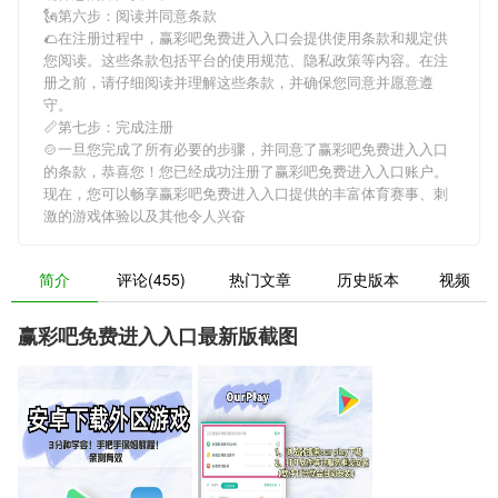
🗽第六步：阅读并同意条款
🌮在注册过程中，
赢彩吧免费进入入口
会提供使用条款和规定供
您阅读。这些条款包括平台的使用规范、隐私政策等内容。在注
册之前，请仔细阅读并理解这些条款，并确保您同意并愿意遵
守。
📏第七步：完成注册
🍲一旦您完成了所有必要的步骤，并同意了
赢彩吧免费进入入口
的条款，恭喜您！您已经成功注册了赢彩吧免费进入入口账户。
现在，您可以畅享
赢彩吧免费进入入口
提供的丰富体育赛事、刺
激的游戏体验以及其他令人兴奋
简介
评论(455)
热门文章
历史版本
视频
赢彩吧免费进入入口最新版截图