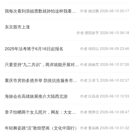
我每次看到浪姐票数就孙怡这样我看到浪姐票数就孙怡这样 哈哈哈哈姐姐
作者:施冠飘 2026-06-10 00:17
东京股市上涨
作者:濮阳政亨 2026-06-10 06:18
2025年法考将于6月16日起报名
作者:堵莉以 2026-06-09 23:46
只要坚持“九二共识”，两岸就能开展对话协商
作者:姚融梵 2026-06-10 07:26
重庆市房协多措并举 防疫抗疫服务市场两手抓
作者:王倩飞 2026-06-10 02:37
海旅会在高雄旅展推介大陆西北游
作者:任磊雄 2026-06-10 10:53
章子怡晒两个女儿照片，网友：大女儿和私下差别太大
作者:窦骅仪 2026-06-10 08:47
年轻舞姿跳“活”敦煌壁画（文化中国行）
作者:董福枫 2026-06-10 01:32