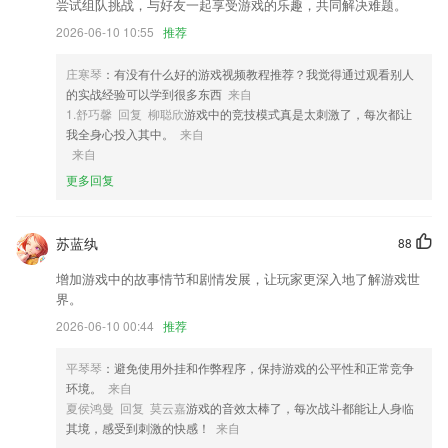
尝试组队挑战，与好友一起享受游戏的乐趣，共同解决难题。
况；
2026-06-10 10:55
推荐
2,你可以在这里仔细的查看附近的环境质量问题并可以轻松调整；
3,学生可以在任何时间和地点轻松学习，配合学校英语课程，让学生拥有
庄寒琴
：有没有什么好的游戏视频教程推荐？我觉得通过观看别人
更多的自主学习的空间和时间。
的实战经验可以学到很多东西
来自
1.舒巧馨 回复 柳聪欣
游戏中的竞技模式真是太刺激了，每次都让
4,专注于山东本地服务的政务新闻资讯服务软件，它为用户全面的进行了
我全身心投入其中。
来自
本地诸多服务的整合;
来自
5,自主学习引擎、学习管理系统
更多回复
6,【垃圾文件】
91y快乐捕鱼游戏大厅下载软件优势
苏蓝纨
88
1.练习试题会变得非常的轻松、简单、快速，随时随地都可以进入练题状
增加游戏中的故事情节和剧情发展，让玩家更深入地了解游戏世
态。
界。
2.·内容丰富，包含了生活中常见的各种元素
2026-06-10 00:44
推荐
3.解决交通、路程、拥堵;效率提高快 方便轻松,在家就可以陪练,帮助家
长节省时间
平琴琴
：避免使用外挂和作弊程序，保持游戏的公平性和正常竞争
环境。
来自
4.以精、细、准、严的鉴证标准，全方位多角度鉴证导师
夏侯鸿曼 回复 莫云嘉
游戏的音效太棒了，每次战斗都能让人身临
5.学生学习加减乘除运算的时候可以体验这里的口算游戏
其境，感受到刺激的快感！
来自