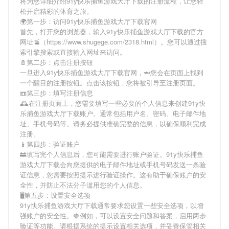
将为您详细介绍
91y快乐捕鱼游戏大厅下载
的注册流程，让您轻
松开启精彩的体育之旅。
🌍第一步：访问91y快乐捕鱼游戏大厅下载官网
首先，打开您的浏览器，输入
91y快乐捕鱼游戏大厅下载
的官方
网址🚡（https://www.shugege.com/2318.html）。您可以通过搜
索引擎搜索或直接输入网址来访问。
🧂第二步：点击注册按钮
一旦进入
91y快乐捕鱼游戏大厅下载
官网，🦈您会在页面上找到
一个醒目的注册按钮。点击该按钮，您将被引导至注册页面。
📼第三步：填写注册信息
🕰在注册页面上，您需要填写一些必要的个人信息来创建
91y快
乐捕鱼游戏大厅下载
账户。通常包括用户名、密码、电子邮件地
址、手机号码等。请务必提供准确完整的信息，以确保顺利完成
注册。
📱第四步：验证账户
🚋填写完个人信息后，您可能需要进行账户验证。
91y快乐捕鱼
游戏大厅下载
会向您提供的电子邮件地址或手机号码发送一条验
证信息，您需要按照提示进行验证操作。这有助于确保账户的安
全性，并防止不法分子滥用您的个人信息。
🖥第五步：设置安全选项
91y快乐捕鱼游戏大厅下载
通常要求您设置一些安全选项，以增
强账户的安全性。🍓例如，可以设置安全问题和答案，启用两步
验证等功能。请根据系统的提示设置相关选项，并妥善保管相关