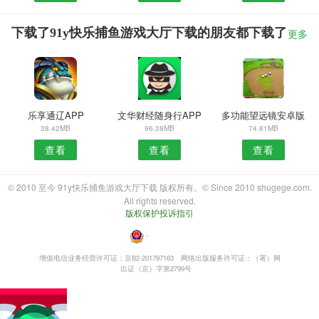
下载了91y快乐捕鱼游戏大厅下载的朋友都下载了
更多
乐享通辽APP
文华财经随身行APP
多功能望远镜安卓版
38.42MB
96.38MB
74.81MB
查看
查看
查看
© 2010 至今 91y快乐捕鱼游戏大厅下载 版权所有。© Since 2010 shugege.com.
All rights reserved.
版权保护投诉指引
・
增值电信业务经营许可证：京B2-201797163
网络出版服务许可证：（署）网
出证（京）字第2799号