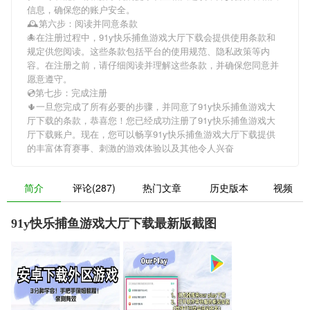
信息，确保您的账户安全。
🕰第六步：阅读并同意条款
🐙在注册过程中，
91y快乐捕鱼游戏大厅下载
会提供使用条款和
规定供您阅读。这些条款包括平台的使用规范、隐私政策等内
容。在注册之前，请仔细阅读并理解这些条款，并确保您同意并
愿意遵守。
💿第七步：完成注册
🌵一旦您完成了所有必要的步骤，并同意了
91y快乐捕鱼游戏大
厅下载
的条款，恭喜您！您已经成功注册了91y快乐捕鱼游戏大
厅下载账户。现在，您可以畅享
91y快乐捕鱼游戏大厅下载
提供
的丰富体育赛事、刺激的游戏体验以及其他令人兴奋
简介
评论(287)
热门文章
历史版本
视频
91y快乐捕鱼游戏大厅下载最新版截图