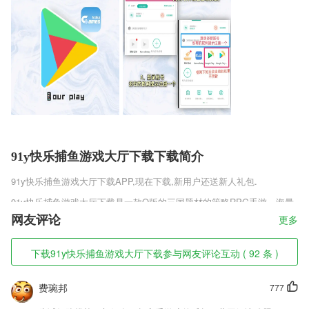
91y快乐捕鱼游戏大厅下载下载简介
91y快乐捕鱼游戏大厅下载
APP,现在下载,新用户还送新人礼包.
91y快乐捕鱼游戏大厅下载是一款Q版的三国题材的策略RPG手游，海量
的三国时期的英雄人物都在这里一一呈现，完美的复现了三国时期的各大
网友评论
更多
战役，明日三国H5最新版v1.0.1每个英雄都有着自己的定位以及属性，玩
家可以根据实时大战况随时的调整作战阵容，不同的英雄所搭配出来的战
下载91y快乐捕鱼游戏大厅下载参与网友评论互动 ( 92 条 )
斗力以及技能都有所不同。
91y快乐捕鱼游戏大厅下载软件特色
费琬邦
777
1,监测的数据实时分析，通过实时的数据分析，了解到胎儿成长变化状