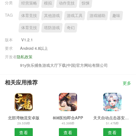
分类
经营策略
模拟
动作竞技
惊悚
TAG
体育竞技
其他游戏
游戏工具
游戏辅助
趣味
体育竞技
塔防游戏
奇幻
版本
V1.2.1
要求
Android 4.8以上
开发者
隐私政策
91y快乐捕鱼游戏大厅下载(中国)官方网站有限公司
相关应用推荐
更多
北部湾物流安卓版
808医拍即合APP
天天自动点击器安卓版
29.55MB
45.39MB
51.47MB
查看
查看
查看