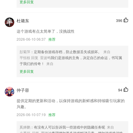
更多回复
6.AI人工智能伴读，绑定绘本阅读机器入、开启阅读之旅
91y快乐捕鱼游戏大厅下载更新了什么?
杜璐东
396
增加手机号一键登录功能；
支持用户自定义设置部分按钮的功能。
这个游戏有点太简单了，没挑战性
2026-06-10 06:37
推荐
修复更换头像后退出登录bug
新增 专利检索 筛选项重置多选功能，优化现有筛选体验
彭菊萍
：定期备份游戏存档，防止数据丢失或损坏。
来自
调整我的任务模块
平恒枝 回复 雷波鸣
我们是游戏的主角，决定自己的命运，书写属
于我们的传奇！
来自
提高读信打开速度
更多回复
联系我们
以上就是91y快乐捕鱼游戏大厅下载的介绍，如果您喜欢这款软件，您可
以到应用商店进行打分评论，说出您的使用经历，以帮助我们更好的对产
仲子容
94
品进行优化修改。
提供定期的更新和活动，以保持游戏的新鲜感和持续吸引玩家的
兴趣。
2026-06-10 07:19
推荐
奚婵鹏
：有没有人可以告诉我一些游戏中的隐藏任务呢
来自
步秀丽 回复 贾璐鸿
希望增加更多游戏解谜元素，增加游戏挑战性