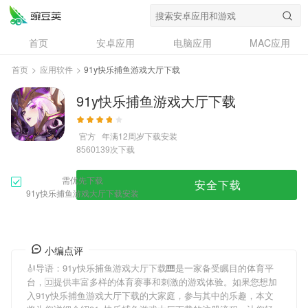
首页
安卓应用
电脑应用
MAC应用
资讯
专题
设计奖
创意应用
首页
>
应用软件
>
91y快乐捕鱼游戏大厅下载
问答
91y快乐捕鱼游戏大厅下载
官方
年满12周岁
下载安装
次下载
8560139
需优先下载
安全下载
91y快乐捕鱼游戏大厅下载安装
小编点评
🎻导语：
91y快乐捕鱼游戏大厅下载
🎹是一家备受瞩目的体育平
台，🈁提供丰富多样的体育赛事和刺激的游戏体验。如果您想加
入
91y快乐捕鱼游戏大厅下载
的大家庭，参与其中的乐趣，本文