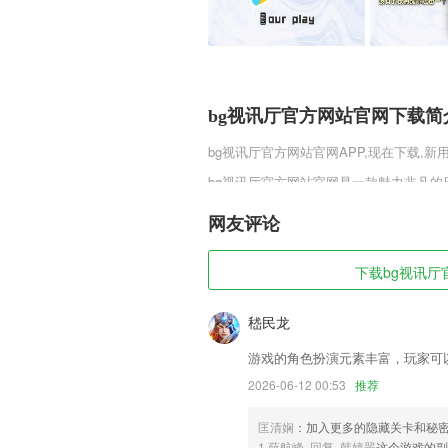
bg视讯厅官方网站官网下载简
bg视讯厅官方网站官网
APP,现在下载,新
bg视讯厅官方网站官网是一款魅力非凡
让你掌握更强悍的力量。超多美丽的二次元
1整个游戏玩法十分具有趣味性，还有众
网友评论
bg视讯厅官方网站官网软件特
下载bg视讯厅官
1,【报名咨询】整合潜在意向2265学员
2,丰富的服务内容，你可以实时的进行查
嵇民龙
3,错题库:自动统计练习错题,针对性巩固
游戏的角色扮演元素丰富，玩家可
4,探索能源与环境领域，太阳能光伏、
2026-06-12 00:53
推荐
业信息、聚焦行业公司及品牌，动态跟踪
5,实现大医院网上挂号，门诊付款，住院
匡清娴
：加入更多的隐藏关卡和秘
1.薛航峰 回复 韩婷翠
这个游戏的副