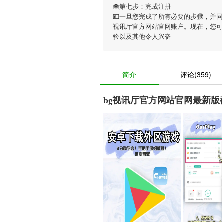
🐝第七步：完成注册
💷一旦您完成了所有必要的步骤，并
视讯厅官方网站官网账户。现在，您
验以及其他令人兴奋
简介
评论(359)
bg视讯厅官方网站官网最新版