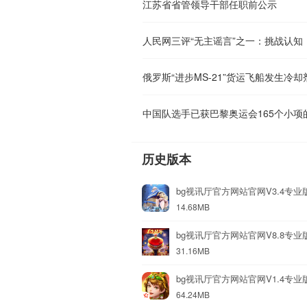
江苏省省管领导干部任职前公示
人民网三评“无主谣言”之一：挑战认知
俄罗斯“进步MS-21”货运飞船发生冷却
中国队选手已获巴黎奥运会165个小项
历史版本
bg视讯厅官方网站官网V3.4专业
14.68MB
bg视讯厅官方网站官网V8.8专业
31.16MB
bg视讯厅官方网站官网V1.4专业
64.24MB