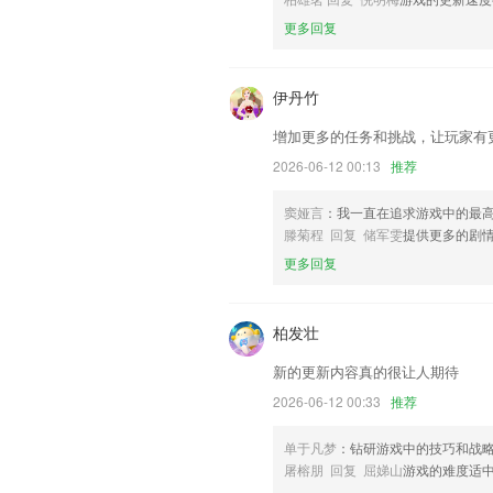
手机号码一键登录
更多回复
联系我们
以上就是bg视讯厅官方网站官网的介绍
经历，以帮助我们更好的对产品进行优化
伊丹竹
增加更多的任务和挑战，让玩家有
2026-06-12 00:13
推荐
窦娅言
：我一直在追求游戏中的最
滕菊程 回复 储军雯
提供更多的剧
更多回复
柏发壮
新的更新内容真的很让人期待
2026-06-12 00:33
推荐
单于凡梦
：钻研游戏中的技巧和战
屠榕朋 回复 屈娣山
游戏的难度适