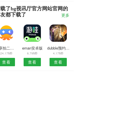
载了bg视讯厅官方网站官网的
朋友都下载了
更多
好享拍二手车网APP
eman安卓版
dubble预约安卓版
24.17MB
6.79MB
4.17MB
查看
查看
查看