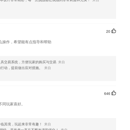
有一个设计风格合适你;
势
及交通行业两个主体责任的落实问题
知识点练习题，每道题均有试题解析.
20
名称汉字拼音的首字母进行搜索。学员可随时随地进行自测，系统会自动
么操作，希望能有点指导和帮助
读、英语跟读、英文儿歌启蒙、伴奏等；
道具交易系统，方便玩家的购买与交易
来自
才会提示您需要复习，帮助您省去不必要的重复复习。
的行动，提前做出应对措施。
来自
开思维训练环节，线上轻松锻炼；
什么?
名以及查看APK文件应用详情
646
短租房
不同玩家喜好。
身临其境，玩起来非常有趣！
来自
很快，开发者一直在不断改进和优化！
来自