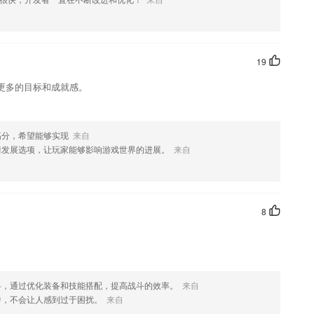
，如果您喜欢这款软件，您可以到应用商店进行打分评论，说出您的使用
修改。
19
更多的目标和成就感。
高分，希望能够实现
来自
情发展选项，让玩家能够影响游戏世界的进展。
来自
8
略，通过优化装备和技能搭配，提高战斗的效率。
来自
中，不会让人感到过于困扰。
来自