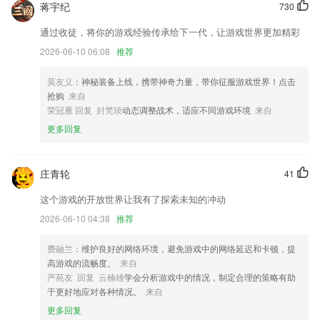
蒋宇纪
730
新增供货商对账功能，优化功能界面；
通过收徒，将你的游戏经验传承给下一代，让游戏世界更加精彩
优化UI界面 新增人脉圈商务社区 优化名片界面展示 新增名片人脉跟进
2026-06-10 06:08
推荐
新增名片详情
新用户福利升级：享首月全场漫画免费畅读~
莫友义
：神秘装备上线，携带神奇力量，带你征服游戏世界！点击
联系我们
抢购
来自
以上就是完美真人体育开户的介绍，如果您喜欢这款软件，您可以到应用
荣冠雁 回复 封梵琰
动态调整战术，适应不同游戏环境
来自
商店进行打分评论，说出您的使用经历，以帮助我们更好的对产品进行优
更多回复
化修改。
庄青轮
41
这个游戏的开放世界让我有了探索未知的冲动
2026-06-10 04:38
推荐
费融兰
：维护良好的网络环境，避免游戏中的网络延迟和卡顿，提
高游戏的流畅度。
来自
严苑友 回复 云楠雄
学会分析游戏中的情况，制定合理的策略有助
于更好地应对各种情况。
来自
更多回复