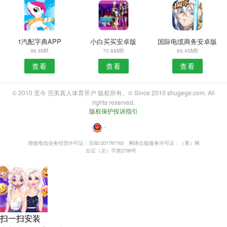
1汽配字典APP
小白买买安卓版
国际电缆商务安卓版
96.8MB
70.88MB
69.45MB
查看
查看
查看
© 2010 至今 完美真人体育开户 版权所有。© Since 2010 shugege.com. All
rights reserved.
版权保护投诉指引
・
增值电信业务经营许可证：京B2-201797163
网络出版服务许可证：（署）网
出证（京）字第2799号
扫一扫安装