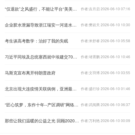
“仅退款”之风盛行，不能让平台“美美隐身”
作者:吉月启 2026-06-10 07:16
企业胶水泄漏导致浙江瑞安一河道水体异常
作者:樊岩天 2026-06-10 10:30
考生谈高考数学：治好了我的失眠
作者:米舒睿 2026-06-10 05:58
习近平同埃及总统塞西就中埃建交70周年互致贺电
作者:堵霄鹏 2026-06-10 10:46
马斯克宣布离开特朗普政府
作者:文羽博 2026-06-10 03:55
北京出现大连疫情关联病例，亚洲最大社区天通苑为何中招？
作者:盛行珍 2026-06-10 01:46
“匠心筑梦，东作十年--产区调研”网络投票活动结果公布
作者:武阅腾 2026-06-10 06:37
那些让我们温暖的公益之光 回顾2020年济宁福彩公益“高光时刻”
作者:万利艳 2026-06-10 00:09