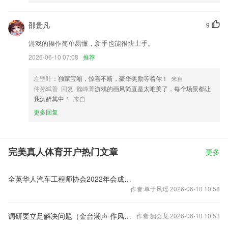
邵贵凡
9
游戏的操作简单易懂，新手也能很快上手。
2026-06-10 07:08
推荐
左罡叶
：独家宝箱，惊喜不断，豪华奖励等着你！
来自
仲孙斌善 回复 魏峰菁
游戏的画风简直是太唯美了，每个场景都让
我沉醉其中！
来自
更多回复
完美真人体育开户热门文章
更多
全英华人汽车工程师协会2022年会成功举办
作者:单于风瑶 2026-06-10 10:58
调研要立足解决问题（金台潮声·作风建设系列谈⑩）
作者:阙会龙 2026-06-10 10:53