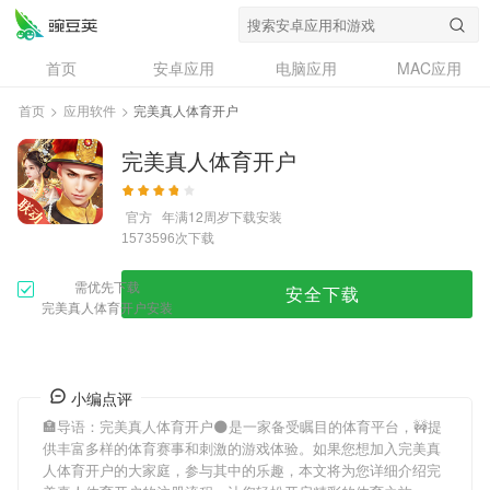
首页
安卓应用
电脑应用
MAC应用
资讯
专题
设计奖
创意应用
首页
>
应用软件
>
完美真人体育开户
问答
完美真人体育开户
官方
年满12周岁
下载安装
次下载
1573596
需优先下载
安全下载
完美真人体育开户安装
小编点评
🏣导语：
完美真人体育开户
🌑是一家备受瞩目的体育平台，🚧提
供丰富多样的体育赛事和刺激的游戏体验。如果您想加入
完美真
人体育开户
的大家庭，参与其中的乐趣，本文将为您详细介绍
完