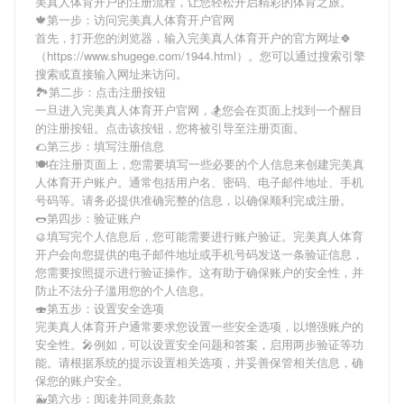
美真人体育开户
的注册流程，让您轻松开启精彩的体育之旅。
🍁第一步：访问完美真人体育开户官网
首先，打开您的浏览器，输入
完美真人体育开户
的官方网址🍀
（https://www.shugege.com/1944.html）。您可以通过搜索引擎
搜索或直接输入网址来访问。
🏞第二步：点击注册按钮
一旦进入
完美真人体育开户
官网，🏂您会在页面上找到一个醒目
的注册按钮。点击该按钮，您将被引导至注册页面。
🌮第三步：填写注册信息
🍽在注册页面上，您需要填写一些必要的个人信息来创建
完美真
人体育开户
账户。通常包括用户名、密码、电子邮件地址、手机
号码等。请务必提供准确完整的信息，以确保顺利完成注册。
🌭第四步：验证账户
🥮填写完个人信息后，您可能需要进行账户验证。
完美真人体育
开户
会向您提供的电子邮件地址或手机号码发送一条验证信息，
您需要按照提示进行验证操作。这有助于确保账户的安全性，并
防止不法分子滥用您的个人信息。
🍣第五步：设置安全选项
完美真人体育开户
通常要求您设置一些安全选项，以增强账户的
安全性。🎤例如，可以设置安全问题和答案，启用两步验证等功
能。请根据系统的提示设置相关选项，并妥善保管相关信息，确
保您的账户安全。
🐳第六步：阅读并同意条款