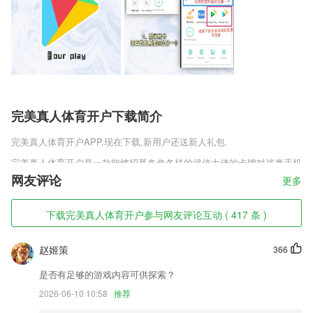
完美真人体育开户下载简介
完美真人体育开户
APP,现在下载,新用户还送新人礼包.
完美真人体育开户是一款能够招募各色各样的武侠大佬的卡牌对战类手机
游戏。残破的江湖世界里，黑暗的力量已经十分的强大，玩家需要侠客们
网友评论
更多
的鼎立想助，才能重新实现武林的繁华依旧。天机江湖手游最新版需要玩
家养成许许多多的盖世大侠，团结起来制霸江湖。
下载完美真人体育开户参与网友评论互动 ( 417 条 )
完美真人体育开户软件特色
赵姬策
366
1,手机里的扫描仪，自动识别文档边界生成扫描件
2,无限容量，无限照片和视频数量，手机有多少容量就能装多少照片。
是否有足够的游戏内容可供探索？
3,* 农业食品企业用来管理绿色产品溯源。
2026-06-10 10:58
推荐