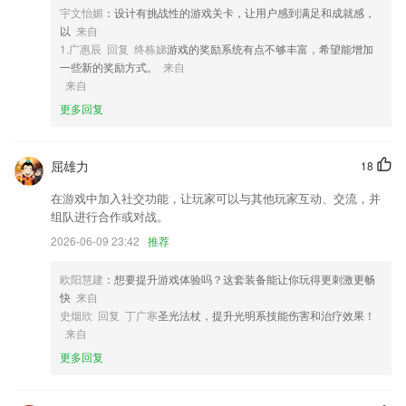
4,支持互动答题，在答题的时候也可以具有趣味性，让您爱上做题；
宇文怡媚
：设计有挑战性的游戏关卡，让用户感到满足和成就感，
5,酒店人员通过这款app就可以实现对酒店一些服务的操作和处理。
以
来自
1.广惠辰 回复 终栋娣
游戏的奖励系统有点不够丰富，希望能增加
6,根据客户需求,准备相应的年度技术推荐和开发项目
一些新的奖励方式。
来自
完美真人体育开户软件优势
来自
更多回复
1.·成功地帮助了成千上万的中国孩子踏上了快乐的英语学习之旅
2.安徒生童话、格林童话、海的女儿、白雪公主、爱丽丝漫游奇境记、骑
鹅旅行记、绿野仙踪、郑渊洁童话、托马斯和他的朋友们
屈雄力
18
3.各种课程都为你提供了高质量的学习必备软件，提高了孩子的认知。
在游戏中加入社交功能，让玩家可以与其他玩家互动、交流，并
4.超权威简单的手机学习软件，各种教学模式等都有，资料及时更新发
组队进行合作或对战。
布。
2026-06-09 23:42
推荐
5.线上实时提供丰富的一线名师同步教学视频，应有尽有任你选择；
欧阳慧建
：想要提升游戏体验吗？这套装备能让你玩得更刺激更畅
6.优化逻辑层和视图层通讯折损
快
来自
完美真人体育开户更新了什么?
史烟欣 回复 丁广寒
圣光法杖，提升光明系技能伤害和治疗效果！
来自
Bug修复，优化表现。
更多回复
增加举报和注销功能
新增手机杀毒功能，守护您的手机安全；