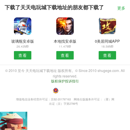
下载了天天电玩城下载地址的朋友都下载了
更多
玻璃瓶安卓版
本地找安卓版
0美居同城APP
26.43MB
11.47MB
18.58MB
查看
查看
查看
© 2010 至今 天天电玩城下载地址 版权所有。© Since 2010 shugege.com. All
rights reserved.
版权保护投诉指引
・
增值电信业务经营许可证：京B2-201797163
网络出版服务许可证：（署）网
出证（京）字第2799号