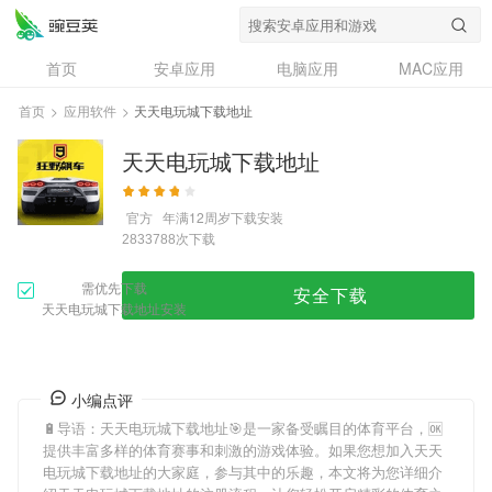
首页
安卓应用
电脑应用
MAC应用
资讯
专题
设计奖
创意应用
首页
>
应用软件
>
天天电玩城下载地址
问答
天天电玩城下载地址
官方
年满12周岁
下载安装
次下载
2833788
需优先下载
安全下载
天天电玩城下载地址安装
小编点评
🔋导语：
天天电玩城下载地址
🎯是一家备受瞩目的体育平台，🆗
提供丰富多样的体育赛事和刺激的游戏体验。如果您想加入
天天
电玩城下载地址
的大家庭，参与其中的乐趣，本文将为您详细介