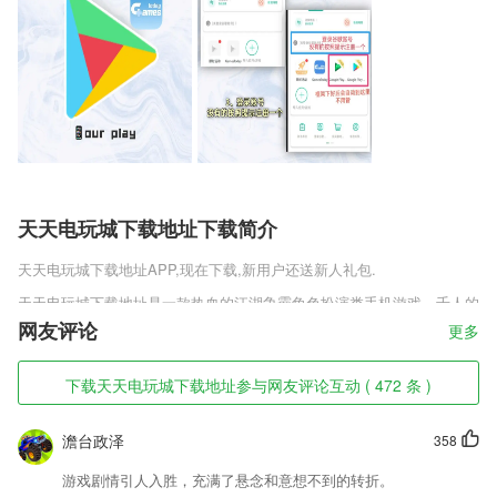
天天电玩城下载地址下载简介
天天电玩城下载地址
APP,现在下载,新用户还送新人礼包.
天天电玩城下载地址是一款热血的江湖争霸角色扮演类手机游戏，千人的
夺宝将会盛世的开启，使用轻功就可以来轻松的飞檐走壁，拥有了兄弟的
网友评论
更多
江湖将会变得更加的热闹非凡，谁敢不服随时来战，加入了最强大的副本
挑战方式能够培养彼此之间的真情，华丽的婚恋系统盛世开启，没有任何
下载天天电玩城下载地址参与网友评论互动 ( 472 条 )
的规矩缔造一段只属于你的武侠传奇，全自由的探索助你走上大侠之旅。
天天电玩城下载地址软件特色
澹台政泽
358
1,快速转换；
游戏剧情引人入胜，充满了悬念和意想不到的转折。