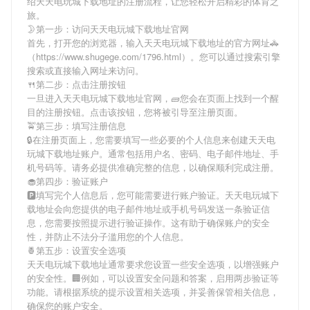
绍
天天电玩城下载地址
的注册流程，让您轻松开启精彩的体育之
旅。
🌛第一步：访问天天电玩城下载地址官网
首先，打开您的浏览器，输入
天天电玩城下载地址
的官方网址🚓
（https://www.shugege.com/1796.html）。您可以通过搜索引擎
搜索或直接输入网址来访问。
🍴第二步：点击注册按钮
一旦进入
天天电玩城下载地址
官网，🧱您会在页面上找到一个醒
目的注册按钮。点击该按钮，您将被引导至注册页面。
🚖第三步：填写注册信息
🔒在注册页面上，您需要填写一些必要的个人信息来创建
天天电
玩城下载地址
账户。通常包括用户名、密码、电子邮件地址、手
机号码等。请务必提供准确完整的信息，以确保顺利完成注册。
🧁第四步：验证账户
🅿填写完个人信息后，您可能需要进行账户验证。
天天电玩城下
载地址
会向您提供的电子邮件地址或手机号码发送一条验证信
息，您需要按照提示进行验证操作。这有助于确保账户的安全
性，并防止不法分子滥用您的个人信息。
🍍第五步：设置安全选项
天天电玩城下载地址
通常要求您设置一些安全选项，以增强账户
的安全性。🏢例如，可以设置安全问题和答案，启用两步验证等
功能。请根据系统的提示设置相关选项，并妥善保管相关信息，
确保您的账户安全。