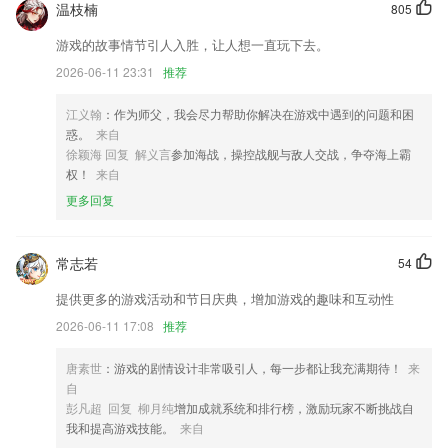
温枝楠
805
6.每个假名都配合了真人老师讲解视频，远离枯燥，无聊的自学。
游戏的故事情节引人入胜，让人想一直玩下去。
天天电玩城下载地址更新了什么?
2026-06-11 23:31
推荐
文章详情页分享功能优化。
江义翰
：作为师父，我会尽力帮助你解决在游戏中遇到的问题和困
优化主页样式
惑。
来自
支付相关逻辑优化
徐颖海 回复 解义言
参加海战，操控战舰与敌人交战，争夺海上霸
权！
来自
欢迎您提交任何意见,我们会细心聆听和并解决
更多回复
优化app提升稳定性。
更换SLL证书
常志若
54
联系我们
以上就是天天电玩城下载地址的介绍，如果您喜欢这款软件，您可以到应
提供更多的游戏活动和节日庆典，增加游戏的趣味和互动性
用商店进行打分评论，说出您的使用经历，以帮助我们更好的对产品进行
2026-06-11 17:08
推荐
优化修改。
唐素世
：游戏的剧情设计非常吸引人，每一步都让我充满期待！
来
自
彭凡超 回复 柳月纯
增加成就系统和排行榜，激励玩家不断挑战自
我和提高游戏技能。
来自