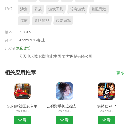
TAG
沙盒
养成
游戏工具
传奇游戏
跑酷竞速
惊悚
策略游戏
传奇游戏
版本
V0.8.2
要求
Android 4.4以上
开发者
隐私政策
天天电玩城下载地址(中国)官方网站有限公司
相关应用推荐
更多
沈阳新社区安卓版
云视野手机监控安卓版
供销社APP
70.99MB
33.62MB
83.35MB
查看
查看
查看