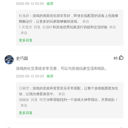
2,课程讲义，六阶集成教学研发程序，讲义与学生无缝适配，专注中小学
2026-06-12 00:50
推荐
教育
3,趣味游戏设置
杜逸妍
：游戏的画面优化得非常好，即使在低配置的设备上也能够
顺畅运行，让更多的玩家能够畅快游戏。
来自
4,【玩配音】海量配音素材每日更新,富含便捷的配音功能,轻松配出自己
1.关璧武 回复 左福叶
和其他优秀玩家进行切磋和交流经验
来自
的大片,秀出自己的口语
来自
5,网页新闻、社交媒体、论坛博客和电商数据等多样化互联网数据尺采
更多回复
集，智能的数据结构化和互联网数据源发现技术，分布式数据采集集群和
数据采集效率；
6,是很多喜欢旅游的朋友们畅玩乌鲁木齐的好帮手，在线为你提供导航服
史巧园
85
务。
游戏的社交系统非常完善，可以与其他玩家交流和组队。
天天电玩城下载地址软件优势
2026-06-12 00:03
推荐
1.·享受阅读的乐趣，在阅读中健康成长
汪枫梵
：游戏的音效和背景音乐非常搭配，让整个游戏氛围更加生
2.优异教师介绍，视屏展现，
动，让我仿佛置身其中。
来自
3.找不同游戏，从两幅到多幅相同的2265图片中找出不同。
浦娅妹 回复 柯梵澜
希望能找到一个游戏大神带我玩，开黑组队！
来自
4.小班直播授课，满足家长精细化需求。课堂双向互动，课前进行分组，
更多回复
可随时和老师打字或视频交流互动，表现积极老师奖励“小奖杯”，提升孩
子学习积极性；
5.让小朋友循序渐进的学习英文，然后能够读出来，最后还能写出来。