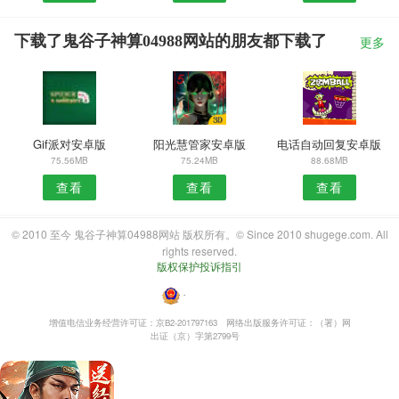
下载了鬼谷子神算04988网站的朋友都下载了
更多
Gif派对安卓版
阳光慧管家安卓版
电话自动回复安卓版
75.56MB
75.24MB
88.68MB
查看
查看
查看
© 2010 至今 鬼谷子神算04988网站 版权所有。© Since 2010 shugege.com. All
rights reserved.
版权保护投诉指引
・
增值电信业务经营许可证：京B2-201797163
网络出版服务许可证：（署）网
出证（京）字第2799号