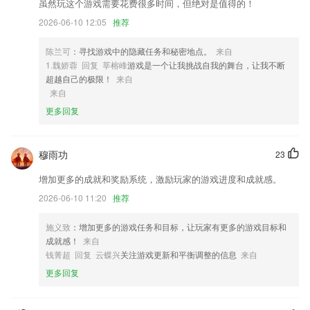
2,精准推荐，很多时候平台能够精准识别，就是推荐很多适合的人才就
虽然玩这个游戏需要花费很多时间，但绝对是值得的！
职。
2026-06-10 12:05
推荐
3,【文字版本只需一点】
陈兰可
：寻找游戏中的隐藏任务和秘密地点。
来自
4,文本编辑和管理功能让你工作更加高效
1.魏娇蓉 回复 莘榕峰
游戏是一个让我挑战自我的舞台，让我不断
5,在平台能够输入需要的信息，快速的查找出来，用户能够更好的阅读；
超越自己的极限！
来自
来自
6,基于大数据精准选品,高效运营有的放矢
更多回复
鬼谷子神算04988网站软件优势
1.效果棒，许多学生使用软件学习英语后，都取得了很好的进步。
穆雨功
23
2.各种语文补习课程都有，还可以在线上来选择一对一的教育辅导，这样
也可以快速提高孩子们的成绩。
增加更多的成就和奖励系统，激励玩家的游戏进度和成就感。
3.为实现教育信息化、智能化管理而打造的手机应用
2026-06-10 11:20
推荐
4.参与问答社区互动，能够为其他有需求的同学答疑，也支持用户在线提
施义致
：增加更多的游戏任务和目标，让玩家有更多的游戏目标和
问。
成就感！
来自
5.还有海量的题库可以进行打印，让学习更加的轻松便捷；
钱菁超 回复 云蝶兴
关注游戏更新和平衡调整的信息
来自
更多回复
6.所有的高效信息都会随时的进行更新，用户可以在这里随时的进行查
看。
鬼谷子神算04988网站更新了什么?