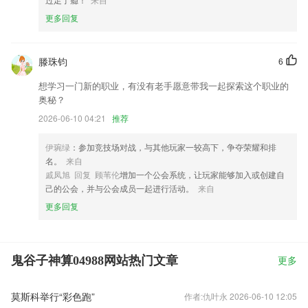
更多回复
滕珠钧
6
想学习一门新的职业，有没有老手愿意带我一起探索这个职业的
奥秘？
2026-06-10 04:21
推荐
伊琬绿
：参加竞技场对战，与其他玩家一较高下，争夺荣耀和排
名。
来自
戚凤旭 回复 顾苇伦
增加一个公会系统，让玩家能够加入或创建自
己的公会，并与公会成员一起进行活动。
来自
更多回复
鬼谷子神算04988网站热门文章
更多
莫斯科举行“彩色跑”
作者:仇叶永 2026-06-10 12:05