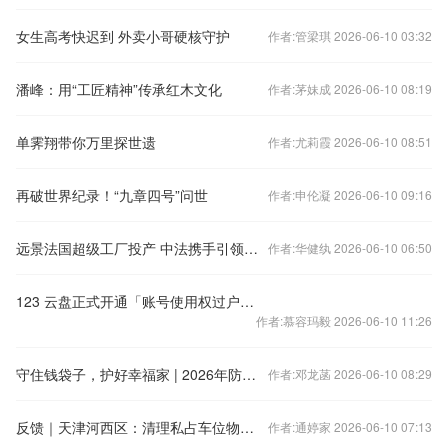
女生高考快迟到 外卖小哥硬核守护
作者:管梁琪 2026-06-10 03:32
潘峰：用“工匠精神”传承红木文化
作者:茅妹成 2026-06-10 08:19
单霁翔带你万里探世遗
作者:尤莉霞 2026-06-10 08:51
再破世界纪录！“九章四号”问世
作者:申伦凝 2026-06-10 09:16
远景法国超级工厂投产 中法携手引领绿色能源转型
作者:华健纨 2026-06-10 06:50
123 云盘正式开通「账号使用权过户」官方服务，过户服务费最低收费 100 元
作者:慕容玛毅 2026-06-10 11:26
守住钱袋子，护好幸福家 | 2026年防范非法金融活动宣传月
作者:邓龙菡 2026-06-10 08:29
反馈｜天津河西区：清理私占车位物品 清朗小区公共空间
作者:通婷家 2026-06-10 07:13