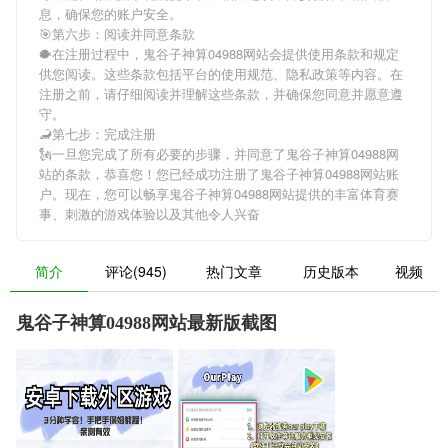
息，确保您的账户安全。
🎯第六步：阅读并同意条款
🐡在注册过程中，
鬼谷子神算04988网站
会提供使用条款和规定
供您阅读。这些条款包括平台的使用规范、隐私政策等内容。在
注册之前，请仔细阅读并理解这些条款，并确保您同意并愿意遵
守。
🦂第七步：完成注册
🗽一旦您完成了所有必要的步骤，并同意了
鬼谷子神算04988网
站
的条款，恭喜您！您已经成功注册了鬼谷子神算04988网站账
户。现在，您可以畅享
鬼谷子神算04988网站
提供的丰富体育赛
事、刺激的游戏体验以及其他令人兴奋
简介
评论(945)
热门文章
历史版本
视频
鬼谷子神算04988网站最新版截图