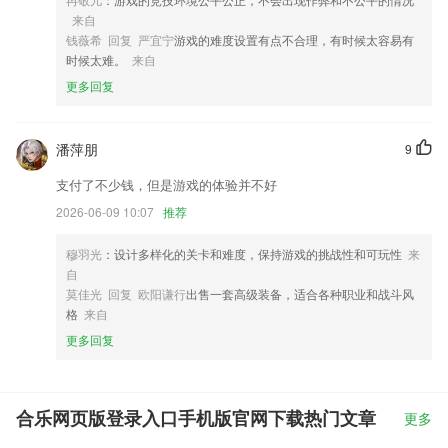
来自
钱薇希 回复 严宜宁
游戏的难度设置有点不合理，有时候太容易有
时候太难。
来自
更多回复
潘萍朋
9
支付了不少钱，但是游戏的体验并不好
2026-06-09 10:07
推荐
穆羽光
：设计多样化的关卡和难度，保持游戏的挑战性和可玩性
来
自
莫佳光 回复 欧阳谦行
出售一套高级装备，适合各种职业和战斗风
格
来自
更多回复
合乐网页版登录入口手机版官网下载热门文章
更多