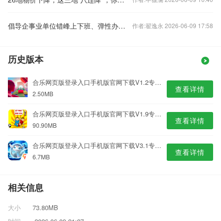
倡导企事业单位错峰上下班、弹性办公！北京发布七条响应措施
作者:翟逸永 2026-06-09 17:58
历史版本
合乐网页版登录入口手机版官网下载V1.2专业版
查看详情
2.50MB
合乐网页版登录入口手机版官网下载V1.9专业版
查看详情
90.90MB
合乐网页版登录入口手机版官网下载V3.1专业版
查看详情
6.7MB
相关信息
大小
73.80MB