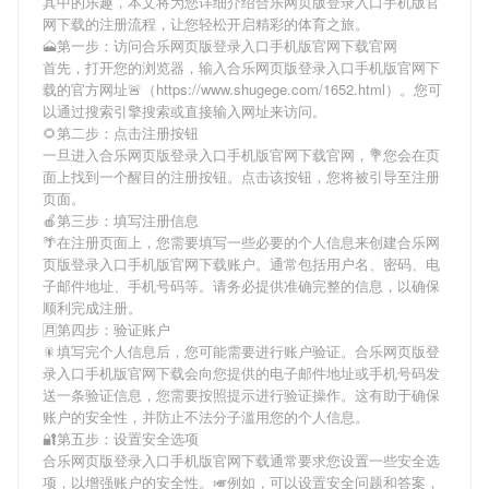
其中的乐趣，本文将为您详细介绍
合乐网页版登录入口手机版官
网下载
的注册流程，让您轻松开启精彩的体育之旅。
🗻第一步：访问合乐网页版登录入口手机版官网下载官网
首先，打开您的浏览器，输入
合乐网页版登录入口手机版官网下
载
的官方网址🚨（https://www.shugege.com/1652.html）。您可
以通过搜索引擎搜索或直接输入网址来访问。
🌻第二步：点击注册按钮
一旦进入
合乐网页版登录入口手机版官网下载
官网，💐您会在页
面上找到一个醒目的注册按钮。点击该按钮，您将被引导至注册
页面。
🍎第三步：填写注册信息
🌴在注册页面上，您需要填写一些必要的个人信息来创建
合乐网
页版登录入口手机版官网下载
账户。通常包括用户名、密码、电
子邮件地址、手机号码等。请务必提供准确完整的信息，以确保
顺利完成注册。
🈷第四步：验证账户
🎇填写完个人信息后，您可能需要进行账户验证。
合乐网页版登
录入口手机版官网下载
会向您提供的电子邮件地址或手机号码发
送一条验证信息，您需要按照提示进行验证操作。这有助于确保
账户的安全性，并防止不法分子滥用您的个人信息。
🔐第五步：设置安全选项
合乐网页版登录入口手机版官网下载
通常要求您设置一些安全选
项，以增强账户的安全性。🎺例如，可以设置安全问题和答案，