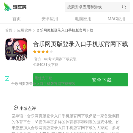
首页
安卓应用
电脑应用
MAC应用
资讯
专题
设计奖
创意应用
首页
>
应用软件
>
合乐网页版登录入口手机版官网下载
问答
合乐网页版登录入口手机版官网下载
官方
年满12周岁
下载安装
次下载
4184031
需优先下载
安全下载
合乐网页版登录入口手机版官网下载安装
小编点评
💻导语：
合乐网页版登录入口手机版官网下载
🌾是一家备受瞩目
的体育平台，🍹提供丰富多样的体育赛事和刺激的游戏体验。如
果您想加入
合乐网页版登录入口手机版官网下载
的大家庭，参与