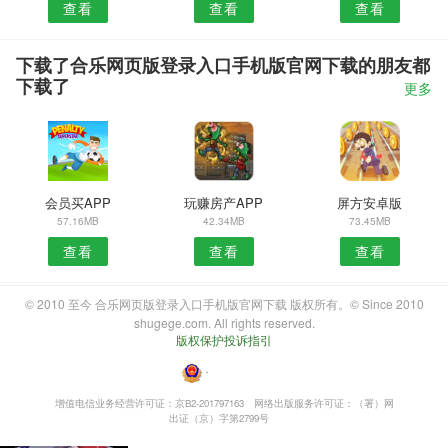
查看
查看
查看
下载了合乐网页版登录入口手机版官网下载的朋友都
下载了
更多
会员买APP
玩赚房产APP
屏方安卓版
57.16MB
42.34MB
73.45MB
查看
查看
查看
© 2010 至今 合乐网页版登录入口手机版官网下载 版权所有。© Since 2010
shugege.com. All rights reserved.
版权保护投诉指引
・
增值电信业务经营许可证：京B2-201797163
网络出版服务许可证：（署）网
出证（京）字第2799号