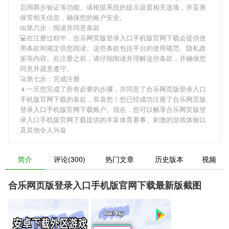
启用两步验证等功能。请根据系统的提示设置相关选项，并妥善
保管相关信息，确保您的账户安全。
🍱第六步：阅读并同意条款
💻在注册过程中，
合乐网页版登录入口手机版官网下载
会提供使
用条款和规定供您阅读。这些条款包括平台的使用规范、隐私政
策等内容。在注册之前，请仔细阅读并理解这些条款，并确保您
同意并愿意遵守。
🚀第七步：完成注册
👧一旦您完成了所有必要的步骤，并同意了
合乐网页版登录入口
手机版官网下载
的条款，恭喜您！您已经成功注册了合乐网页版
登录入口手机版官网下载账户。现在，您可以畅享
合乐网页版登
录入口手机版官网下载
提供的丰富体育赛事、刺激的游戏体验以
及其他令人兴奋
简介
评论(300)
热门文章
历史版本
视频
合乐网页版登录入口手机版官网下载最新版截图