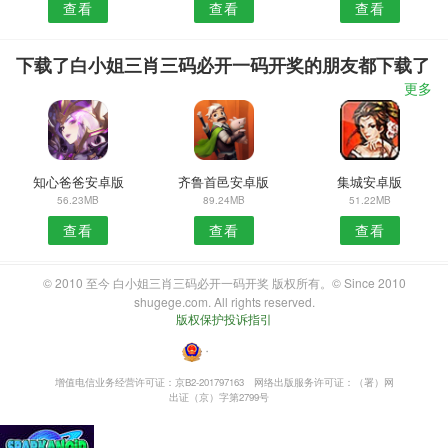
查看
查看
查看
下载了白小姐三肖三码必开一码开奖的朋友都下载了
更多
知心爸爸安卓版
齐鲁首邑安卓版
集城安卓版
56.23MB
89.24MB
51.22MB
查看
查看
查看
© 2010 至今 白小姐三肖三码必开一码开奖 版权所有。© Since 2010
shugege.com. All rights reserved.
版权保护投诉指引
・
增值电信业务经营许可证：京B2-201797163
网络出版服务许可证：（署）网
出证（京）字第2799号