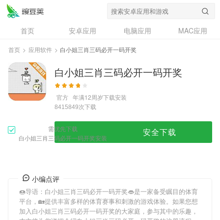
首页
安卓应用
电脑应用
MAC应用
资讯
专题
设计奖
创意应用
首页
>
应用软件
>
白小姐三肖三码必开一码开奖
问答
白小姐三肖三码必开一码开奖
官方
年满12周岁
下载安装
次下载
8415849
需优先下载
安全下载
白小姐三肖三码必开一码开奖安装
小编点评
🍩导语：
白小姐三肖三码必开一码开奖
👄是一家备受瞩目的体育
平台，🏡提供丰富多样的体育赛事和刺激的游戏体验。如果您想
加入
白小姐三肖三码必开一码开奖
的大家庭，参与其中的乐趣，